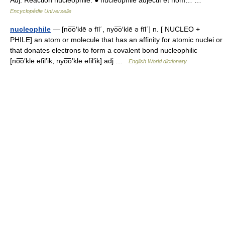
Adj. Réaction nucléophile. ● nucléophile adjectif et nom… …
Encyclopédie Universelle
nucleophile
— [no͞o′klē ə fīl΄, nyo͞o′klē ə fīl΄] n. [ NUCLEO +
PHILE] an atom or molecule that has an affinity for atomic nuclei or
that donates electrons to form a covalent bond nucleophilic
[no͞o′klē əfil′ik, nyo͞o′klē əfil′ik] adj …
English World dictionary