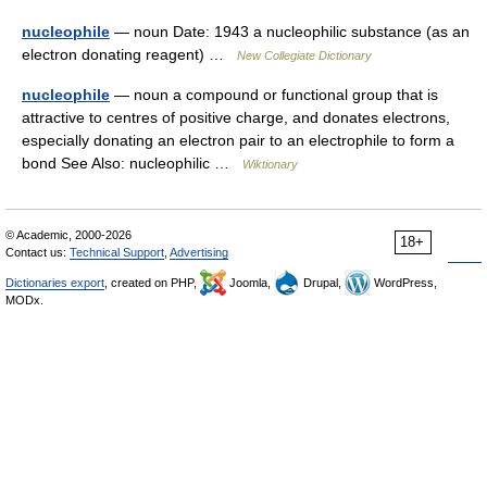
nucleophile
— noun Date: 1943 a nucleophilic substance (as an
electron donating reagent) …
New Collegiate Dictionary
nucleophile
— noun a compound or functional group that is
attractive to centres of positive charge, and donates electrons,
especially donating an electron pair to an electrophile to form a
bond See Also: nucleophilic …
Wiktionary
© Academic, 2000-2026
18+
Contact us:
Technical Support
,
Advertising
Dictionaries export
, created on PHP,
Joomla,
Drupal,
WordPress,
MODx.