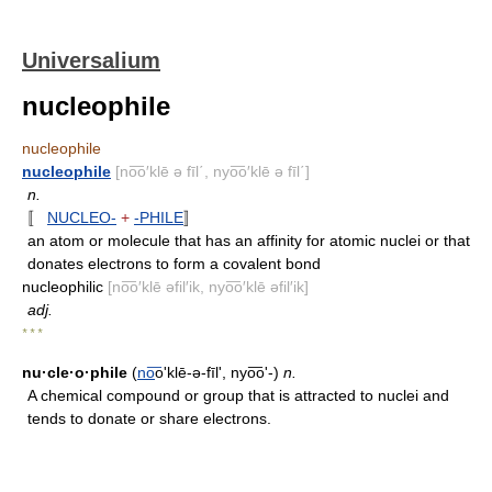
Universalium
nucleophile
nucleophile
nucleophile
[no͞o′klē ə fīl΄, nyo͞o′klē ə fīl΄]
n.
〚
NUCLEO-
+
-PHILE
〛
an atom or molecule that has an affinity for atomic nuclei or that
donates electrons to form a covalent bond
nucleophilic
[no͞o′klē əfil′ik, nyo͞o′klē əfil′ik]
adj.
* * *
nu·cle·o·phile
(
no
͞oʹklē-ə-fīl', nyo͞oʹ-)
n.
A chemical compound or group that is attracted to nuclei and
tends to donate or share electrons.