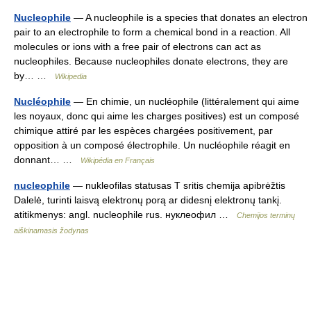
Nucleophile
— A nucleophile is a species that donates an electron
pair to an electrophile to form a chemical bond in a reaction. All
molecules or ions with a free pair of electrons can act as
nucleophiles. Because nucleophiles donate electrons, they are
by… …
Wikipedia
Nucléophile
— En chimie, un nucléophile (littéralement qui aime
les noyaux, donc qui aime les charges positives) est un composé
chimique attiré par les espèces chargées positivement, par
opposition à un composé électrophile. Un nucléophile réagit en
donnant… …
Wikipédia en Français
nucleophile
— nukleofilas statusas T sritis chemija apibrėžtis
Dalelė, turinti laisvą elektronų porą ar didesnį elektronų tankį.
atitikmenys: angl. nucleophile rus. нуклеофил …
Chemijos terminų
aiškinamasis žodynas