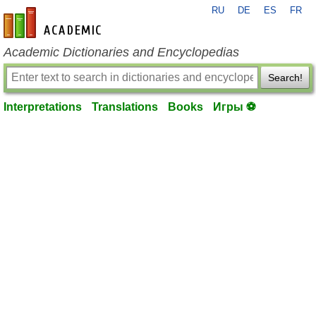
RU
DE
ES
FR
en-academic.com
Academic Dictionaries and Encyclopedias
Search!
Interpretations
Translations
Books
Игры ⚽