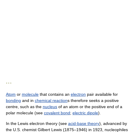
* * *
Atom
or
molecule
that contains an
electron
pair available for
bonding
and in
chemical reaction
s therefore seeks a positive
centre, such as the
nucleus
of an atom or the positive end of a
polar molecule (see
covalent bond
;
electric dipole
).
In the Lewis electron theory (see
acid-base theory
), advanced by
the U.S. chemist Gilbert Lewis (1875–1946) in 1923, nucleophiles