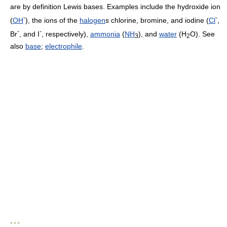
are by definition Lewis bases. Examples include the hydroxide ion
-
-
(
OH
), the ions of the
halogen
s chlorine, bromine, and iodine (
Cl
,
-
-
Br
, and I
, respectively),
ammonia
(
NH
), and
water
(H
O). See
3
2
also
base
;
electrophile
.
* * *