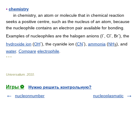
▪
chemistry
in chemistry, an atom or molecule that in chemical reaction
seeks a positive centre, such as the nucleus of an atom, because
the nucleophile contains an electron pair available for bonding.
-
-
-
Examples of nucleophiles are the halogen anions (I
, Cl
, Br
), the
-
-
hydroxide ion
(
OH
), the cyanide ion (
CN
),
ammonia
(
NH
), and
3
water
.
Compare
electrophile
.
* * *
Universalium
.
2010
.
Игры ⚽
Нужно решить контрольную?
nucleonnumber
nucleoplasmatic