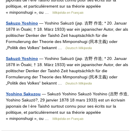
japonais de l ère Taishō surtout connu pour ses écrits sur la
politique, et particulièrement sur sa théorie appelée
« minponshugi », ou …
Wikipédia en Français
Sakuzo Yoshino
— Yoshino Sakuzō (jap. 吉野 作造; * 20. Januar
1878 in Ōsaki; † 18. März 1933) war ein japanischer Autor, der als
politischer Denker der Taishō Zeit hauptsächlich für die
Formulierung der Theorie des Mimponshugi (民本主義) oder
„Politik des Volkes“ bekannt …
Deutsch Wikipedia
Sakuzō Yoshino
— Yoshino Sakuzō (jap. 吉野 作造; * 20. Januar
1878 in Ōsaki; † 18. März 1933) war ein japanischer Autor, der als
politischer Denker der Taishō Zeit hauptsächlich für die
Formulierung der Theorie des Mimponshugi (民本主義) oder
„Politik des Volkes“ bekannt …
Deutsch Wikipedia
Yoshino Sakuzou
— Sakuzō Yoshino Sakuzō Yoshino (吉野 作造,
Yoshino Sakuzō?, 29 janvier 1878 18 mars 1933) est un écrivain
japonais de l ère Taishō surtout connu pour ses écrits sur la
politique, et particulièrement sur sa théorie appelée
« minponshugi », ou …
Wikipédia en Français