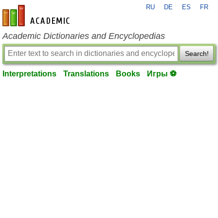
RU
DE
ES
FR
en-academic.com
Academic Dictionaries and Encyclopedias
Search!
Interpretations
Translations
Books
Игры ⚽