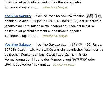
politique, et particulièrement sur sa théorie appelée
« minponshugi », ou …
Wikipédia en Français
Yoshino Sakuzō
— Sakuzō Yoshino Sakuzō Yoshino (吉野 作造,
Yoshino Sakuzō?, 29 janvier 1878 18 mars 1933) est un écrivain
japonais de l ère Taishō surtout connu pour ses écrits sur la
politique, et particulièrement sur sa théorie appelée
« minponshugi », ou …
Wikipédia en Français
Yoshino Sakuzo
— Yoshino Sakuzō (jap. 吉野 作造; * 20. Januar
1878 in Ōsaki; † 18. März 1933) war ein japanischer Autor, der als
politischer Denker der Taishō Zeit hauptsächlich für die
Formulierung der Theorie des Mimponshugi (民本主義) oder
„Politik des Volkes“ bekannt …
Deutsch Wikipedia