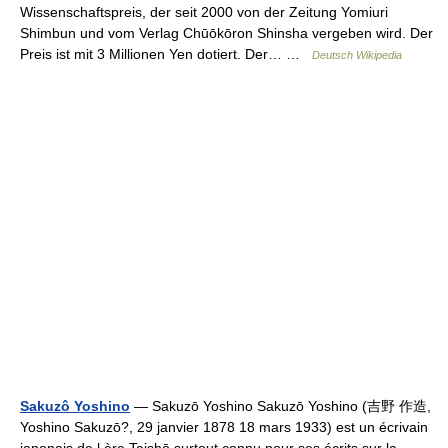
Wissenschaftspreis, der seit 2000 von der Zeitung Yomiuri
Shimbun und vom Verlag Chūōkōron Shinsha vergeben wird. Der
Preis ist mit 3 Millionen Yen dotiert. Der… …
Deutsch Wikipedia
Sakuzô Yoshino
— Sakuzō Yoshino Sakuzō Yoshino (吉野 作造,
Yoshino Sakuzō?, 29 janvier 1878 18 mars 1933) est un écrivain