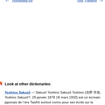
Yoshikawa Eiji
Yost, Fielding
Look at other dictionaries:
Yoshino Sakuzô
— Sakuzō Yoshino Sakuzō Yoshino (吉野 作造,
Yoshino Sakuzō?, 29 janvier 1878 18 mars 1933) est un écrivain
japonais de l ère Taishō surtout connu pour ses écrits sur la