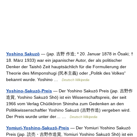
Yoshino Sakuzō
— (jap. 吉野 作造; * 20. Januar 1878 in Ōsaki; †
18. März 1933) war ein japanischer Autor, der als politischer
Denker der Taishō Zeit hauptsächlich für die Formulierung der
Theorie des Mimponshugi (民本主義) oder „Politik des Volkes“
bekannt wurde. Yoshino …
Deutsch Wikipedia
Yoshino-Sakuzō-Preis
— Der Yoshino Sakuzō Preis (jap. 吉野作
造賞, Yoshino Sakuzō Shō) ist ein Wissenschaftspreis, der seit
1966 vom Verlag Chūōkōron Shinsha zum Gedenken an den
Politikwissenschaftler Yoshino Sakuzō (吉野作造) vergeben wird.
Der Preis wurde unter der… …
Deutsch Wikipedia
Yomiuri-Yoshino-Sakuzō-Preis
— Der Yomiuri Yoshino Sakuzō
Preis (jap. 読売・吉野作造賞, Yomiuri Yoshino Sakuzō Shō) ist ein