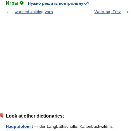
Игры ⚽
Нужно решить контрольную?
worsted knitting yarn
Wotruba, Fritz
Look at other dictionaries:
Hauptdolomit
— der Langbathscholle, Kaltenbachwildnis,