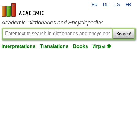
RU
DE
ES
FR
en-academic.com
Academic Dictionaries and Encyclopedias
Search!
Interpretations
Translations
Books
Игры ⚽