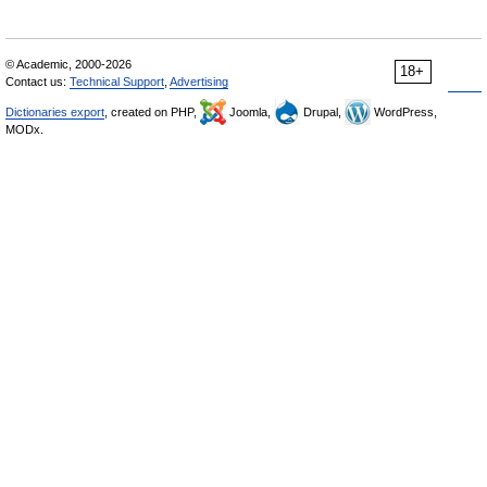
© Academic, 2000-2026
18+
Contact us:
Technical Support
,
Advertising
Dictionaries export
, created on PHP,
Joomla,
Drupal,
WordPress,
MODx.