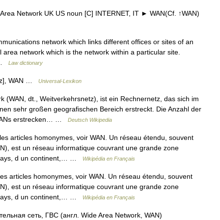
e Area Network UK US noun [C] INTERNET, IT ► WAN(Cf. ↑WAN)
nications network which links different offices or sites of an
 area network which is the network within a particular site.
) …
Law dictionary
etz], WAN …
Universal-Lexikon
(WAN, dt., Weitverkehrsnetz), ist ein Rechnernetz, das sich im
en sehr großen geografischen Bereich erstreckt. Die Anzahl der
 WANs erstrecken… …
Deutsch Wikipedia
es articles homonymes, voir WAN. Un réseau étendu, souvent
N), est un réseau informatique couvrant une grande zone
 pays, d un continent,… …
Wikipédia en Français
s articles homonymes, voir WAN. Un réseau étendu, souvent
N), est un réseau informatique couvrant une grande zone
 pays, d un continent,… …
Wikipédia en Français
льная сеть, ГВС (англ. Wide Area Network, WAN)