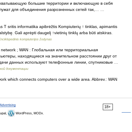
охватывающую большие территории и включающую в себя
 служат для объединения разрозненных сетей так,… …
s T sritis informatika apibrėžtis Kompiuterių ↑ tinklas, apimantis
alstybę. Gali aprėpti daugelį ↑vietinių tinklų arba būti atskiras.
Enciklopedinis kompiuterijos žodynas
 network ; WAN : Глобальная или территориальная
ьютеры, находящиеся на значительном расстоянии друг от
едачи данных используют телефонные линии, спутниковые …
кой документации
rk which connects computers over a wide area. Abbrev.: WAN
Advertising
18+
upal,
WordPress, MODx.