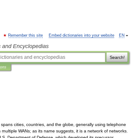
Remember this site
Embed dictionaries into your website
EN
s and Encyclopedias
Search!
ions
spans
cities
,
countries
,
and
the
globe
,
generally
using
telephone
s
multiple
WANs
;
as
its
name
suggests
,
it
is
a
network
of
networks
.
U
.
S
.
Department
of
Defense
,
which
developed
its
precursor
,