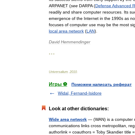
ARPANET
(
see
DARPA
(
Defense
Advanced
R
readily
and
share
computer
resources
.
Its
su
emergence
of
the
Internet
in
the
1990s
as
no
focuses
of
computer
use
may
be
the
most
si
local
area
network
(
LAN
).
David
Hemmendinger
* * *
Universalium
.
2010
.
Игры ⚽
Поможем написать реферат
Widal, Fernand-Isidore
Look at other dictionaries:
Wide area network
— (WAN) is a computer ne
communications links cross metropolitan, regi
authorlink = coauthors = Toby Skandier tit