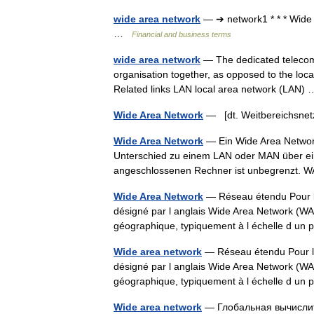
wide area network
— ➔ network1 * * * Wid
…
Financial and business terms
wide area network
— The dedicated telecommu
organisation together, as opposed to the local
Related links LAN local area network (LAN
Wide Area Network
— [dt. Weitbereichsn
Wide Area Network
— Ein Wide Area Network 
Unterschied zu einem LAN oder MAN über ein
angeschlossenen Rechner ist unbegrenzt.
Wide Area Network
— Réseau étendu Pour l
désigné par l anglais Wide Area Network (WA
géographique, typiquement à l échelle d un
Wide area network
— Réseau étendu Pour le
désigné par l anglais Wide Area Network (WA
géographique, typiquement à l échelle d un
Wide area network
— Глобальная вычислите