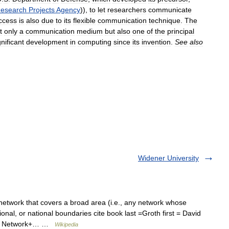
esearch
Projects
Agency
)),
to
let
researchers
communicate
ccess
is
also
due
to
its
flexible
communication
technique
.
The
t
only
a
communication
medium
but
also
one
of
the
principal
gnificant
development
in
computing
since
its
invention
.
See
also
Widener University
twork that covers a broad area (i.e., any network whose
onal, or national boundaries cite book last =Groth first = David
le = Network+… …
Wikipedia