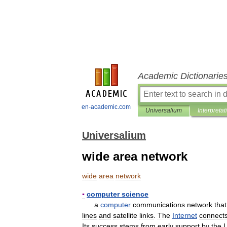
Academic Dictionarie
en-academic.com
Universalium
Interpretat
Universalium
wide area network
wide
area
network
▪
computer
science
a
computer
communications
network
that
lines
and
satellite
links
.
The
Internet
connect
Its
success
stems
from
early
support
by
the