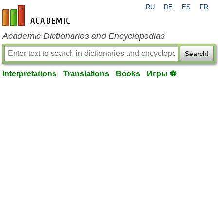
RU
DE
ES
FR
en-academic.com
Academic Dictionaries and Encyclopedias
Search!
Interpretations
Translations
Books
Игры ⚽