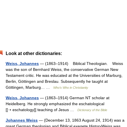
Look at other dictionaries:
Weiss, Johannes
— (1863–1914) Biblical Theologian. Weiss
was the son of Bernhard Weiss, the conservative German New
Testament critic. He was educated at the Universities of Marburg,
Berlin, Göttingen and Breslau. Subsequently he taught at
Göttingen, Marburg… …
Who’s Who in Christianity
Weiss, Johannes
— (1863–1914) German NT scholar at
Heidelberg. He strongly emphasized the eschatological
[[➝ eschatology]] teaching of Jesus …
Dictionary of the Bible
Johannes Weiss
— (December 13, 1863 August 24, 1914) was a
great German theologian and Biblical exegete.HistoryWeiss was