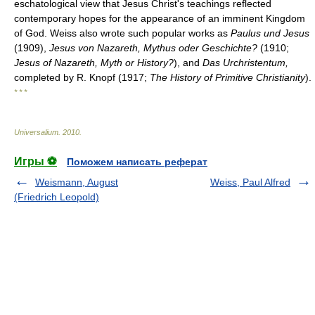
eschatological view that Jesus Christ's teachings reflected
contemporary hopes for the appearance of an imminent Kingdom
of God. Weiss also wrote such popular works as
Paulus und Jesus
(1909),
Jesus von Nazareth, Mythus oder Geschichte?
(1910;
Jesus of Nazareth, Myth or History?
), and
Das Urchristentum,
completed by R. Knopf (1917;
The History of Primitive Christianity
).
* * *
Universalium
.
2010
.
Игры ⚽
Поможем написать реферат
Weismann, August
Weiss, Paul Alfred
(Friedrich Leopold)