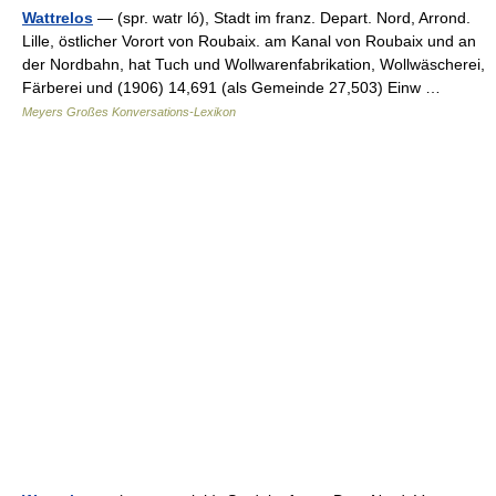
Wattrelos
— (spr. watr ló), Stadt im franz. Depart. Nord, Arrond.
Lille, östlicher Vorort von Roubaix. am Kanal von Roubaix und an
der Nordbahn, hat Tuch und Wollwarenfabrikation, Wollwäscherei,
Färberei und (1906) 14,691 (als Gemeinde 27,503) Einw …
Meyers Großes Konversations-Lexikon