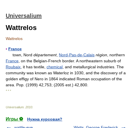
Universalium
Wattrelos
Wattrelos
▪
France
town, Nord
département
,
Nord-Pas-de-Calais
région
, northern
France
, on the Belgian-French border. A northeastern suburb of
Roubaix
, it has textile,
chemical
, and metallurgical industries. The
community was known as Waterloz in 1030, and the discovery of a
golden effigy of Nero in 1864 indicated Roman occupation of the
area. Pop. (1999) 42,753; (2005 est.) 42,800.
* * *
Universalium
.
2010
.
Игры ⚽
Нужна курсовая?
wattle-eye
Watts, George Frederick