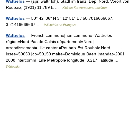
Wattrelos
— (spr. wattr loh), Stadt im franz. Dep. Nord, Vorort von
Roubaix, (1901) 11.789 E …
Kleines Konversations-Lexikon
Wattrelos
— 50° 42′ 06″ N 3° 12′ 51″ E / 50.7016666667,
3.21416666667 …
Wikipédia en Français
Wattrelos
— French commune|nomcommune=Wattrelos
région=Nord Pas de Calais département=Nord|
arrondissement=Lille canton=Roubaix Est Roubaix Nord
insee=59650 |cp=59150 maire=Dominique Baert |mandat=2001
2008 intercomm=Lille Métropole longitude=3.217 |latitude …
Wikipedia