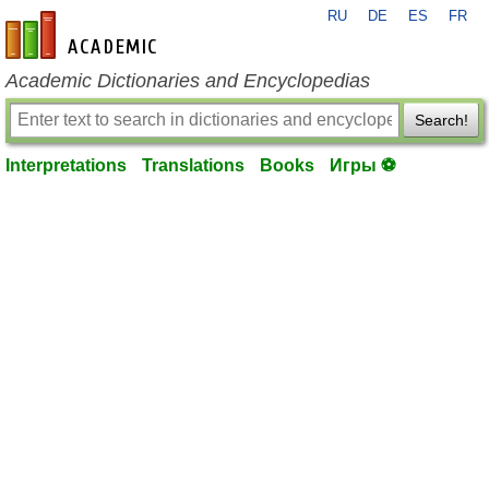
RU
DE
ES
FR
en-academic.com
Academic Dictionaries and Encyclopedias
Search!
Interpretations
Translations
Books
Игры ⚽