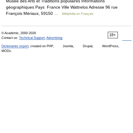
Musée des Arts et Traditions populaires Informations
géographiques Pays France Ville Wattrelos Adresse 96 rue
François Mériaux, 59150 …
Wikipédia en Français
© Academic, 2000-2026
18+
Contact us:
Technical Support
,
Advertising
Dictionaries export
, created on PHP,
Joomla,
Drupal,
WordPress,
MODx.