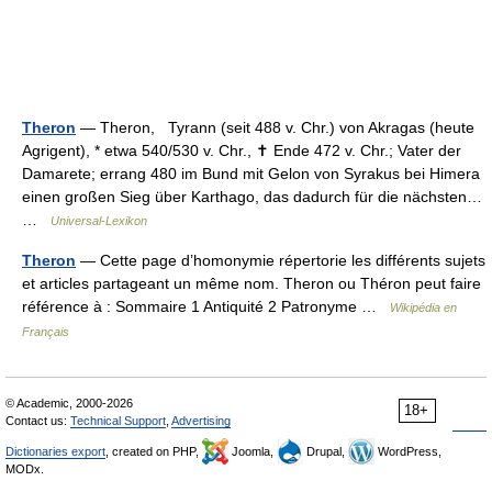
Theron
— Theron, Tyrann (seit 488 v. Chr.) von Akragas (heute
Agrigent), * etwa 540/530 v. Chr., ✝ Ende 472 v. Chr.; Vater der
Damarete; errang 480 im Bund mit Gelon von Syrakus bei Himera
einen großen Sieg über Karthago, das dadurch für die nächsten…
…
Universal-Lexikon
Theron
— Cette page d’homonymie répertorie les différents sujets
et articles partageant un même nom. Theron ou Théron peut faire
référence à : Sommaire 1 Antiquité 2 Patronyme …
Wikipédia en
Français
© Academic, 2000-2026
18+
Contact us:
Technical Support
,
Advertising
Dictionaries export
, created on PHP,
Joomla,
Drupal,
WordPress,
MODx.