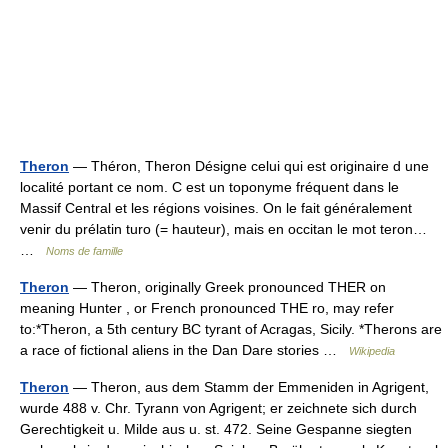
Theron
— Théron, Theron Désigne celui qui est originaire d une
localité portant ce nom. C est un toponyme fréquent dans le
Massif Central et les régions voisines. On le fait généralement
venir du prélatin turo (= hauteur), mais en occitan le mot teron…
…
Noms de famille
Theron
— Theron, originally Greek pronounced THER on
meaning Hunter , or French pronounced THE ro, may refer
to:*Theron, a 5th century BC tyrant of Acragas, Sicily. *Therons are
a race of fictional aliens in the Dan Dare stories …
Wikipedia
Theron
— Theron, aus dem Stamm der Emmeniden in Agrigent,
wurde 488 v. Chr. Tyrann von Agrigent; er zeichnete sich durch
Gerechtigkeit u. Milde aus u. st. 472. Seine Gespanne siegten