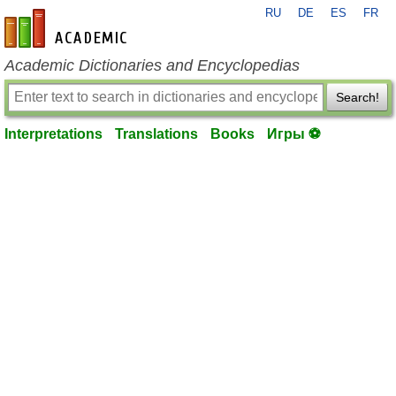
RU
DE
ES
FR
en-academic.com
Academic Dictionaries and Encyclopedias
Search!
Interpretations
Translations
Books
Игры ⚽