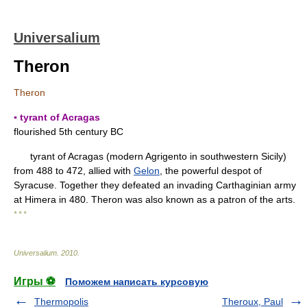
Universalium
Theron
Theron
▪ tyrant of Acragas
flourished 5th century BC
tyrant of Acragas (modern Agrigento in southwestern Sicily)
from 488 to 472, allied with
Gelon
, the powerful despot of
Syracuse. Together they defeated an invading Carthaginian army
at Himera in 480. Theron was also known as a patron of the arts.
* * *
Universalium
.
2010
.
Игры ⚽
Поможем написать курсовую
Thermopolis
Theroux, Paul