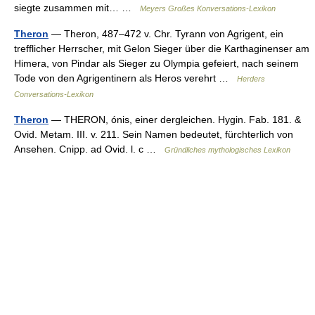
siegte zusammen mit… …
Meyers Großes Konversations-Lexikon
Theron
— Theron, 487–472 v. Chr. Tyrann von Agrigent, ein
trefflicher Herrscher, mit Gelon Sieger über die Karthaginenser am
Himera, von Pindar als Sieger zu Olympia gefeiert, nach seinem
Tode von den Agrigentinern als Heros verehrt …
Herders
Conversations-Lexikon
Theron
— THERON, ónis, einer dergleichen. Hygin. Fab. 181. &
Ovid. Metam. III. v. 211. Sein Namen bedeutet, fürchterlich von
Ansehen. Cnipp. ad Ovid. l. c …
Gründliches mythologisches Lexikon