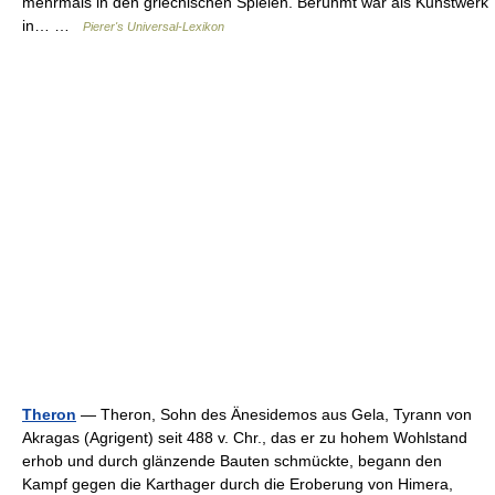
mehrmals in den griechischen Spielen. Berühmt war als Kunstwerk
in… …
Pierer's Universal-Lexikon
Theron
— Theron, Sohn des Änesidemos aus Gela, Tyrann von
Akragas (Agrigent) seit 488 v. Chr., das er zu hohem Wohlstand
erhob und durch glänzende Bauten schmückte, begann den
Kampf gegen die Karthager durch die Eroberung von Himera,