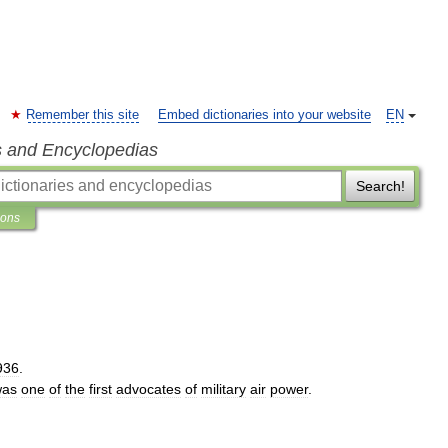
Remember this site
Embed dictionaries into your website
EN
s and Encyclopedias
Search!
ions
936
.
was
one
of
the
first
advocates
of
military
air
power
.