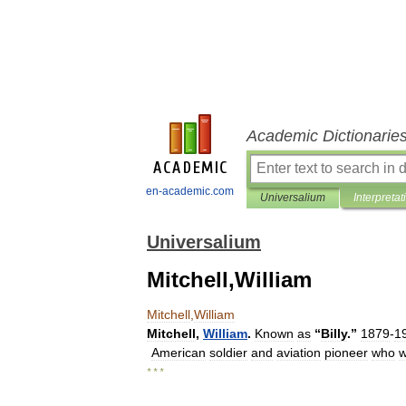
Academic Dictionarie
en-academic.com
Universalium
Interpretat
Universalium
Mitchell,William
Mitchell
,
William
Mitchell
,
William
.
Known
as
“
Billy
.”
1879
-
1
American
soldier
and
aviation
pioneer
who
* * *