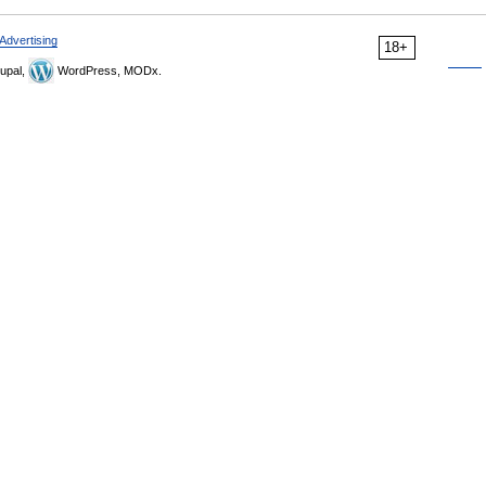
Advertising
18+
upal,
WordPress, MODx.