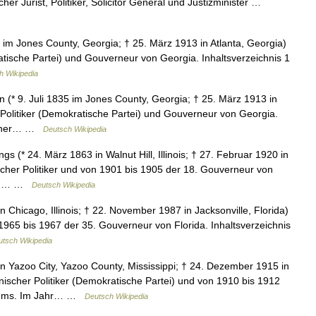
er Jurist, Politiker, Solicitor General und Justizminister …
5 im Jones County, Georgia; † 25. März 1913 in Atlanta, Georgia)
atische Partei) und Gouverneur von Georgia. Inhaltsverzeichnis 1
h Wikipedia
(* 9. Juli 1835 im Jones County, Georgia; † 25. März 1913 in
 Politiker (Demokratische Partei) und Gouverneur von Georgia.
ischer… …
Deutsch Wikipedia
 (* 24. März 1863 in Walnut Hill, Illinois; † 27. Februar 1920 in
scher Politiker und von 1901 bis 1905 der 18. Gouverneur von
 und… …
Deutsch Wikipedia
 Chicago, Illinois; † 22. November 1987 in Jacksonville, Florida)
1965 bis 1967 der 35. Gouverneur von Florida. Inhaltsverzeichnis
tsch Wikipedia
n Yazoo City, Yazoo County, Mississippi; † 24. Dezember 1915 in
scher Politiker (Demokratische Partei) und von 1910 bis 1912
oriums. Im Jahr… …
Deutsch Wikipedia