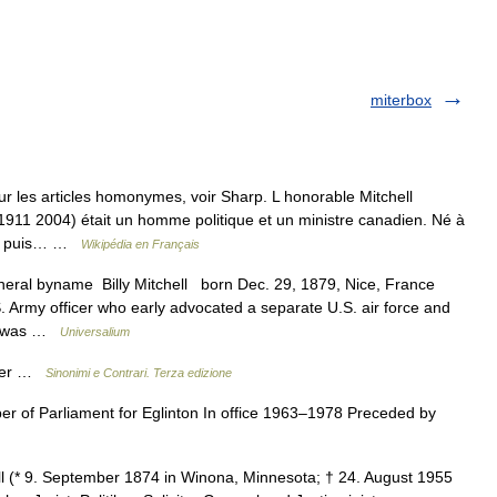
miterbox
r les articles homonymes, voir Sharp. L honorable Mitchell
 (1911 2004) était un homme politique et un ministre canadien. Né à
oba puis… …
Wikipédia en Français
eral byname Billy Mitchell born Dec. 29, 1879, Nice, France
. Army officer who early advocated a separate U.S. air force and
 He was …
Universalium
eter …
Sinonimi e Contrari. Terza edizione
 of Parliament for Eglinton In office 1963–1978 Preceded by
l (* 9. September 1874 in Winona, Minnesota; † 24. August 1955