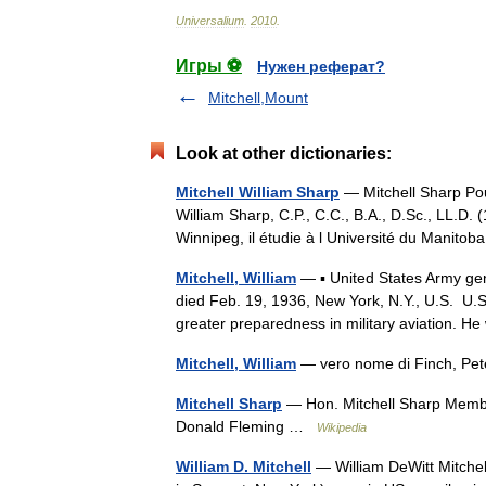
Universalium
.
2010
.
Игры ⚽
Нужен реферат?
Mitchell,Mount
Look at other dictionaries:
Mitchell William Sharp
— Mitchell Sharp Pou
William Sharp, C.P., C.C., B.A., D.Sc., LL.D.
Winnipeg, il étudie à l Université du Manit
Mitchell, William
— ▪ United States Army gen
died Feb. 19, 1936, New York, N.Y., U.S. U.S
greater preparedness in military aviation.
Mitchell, William
— vero nome di Finch, P
Mitchell Sharp
— Hon. Mitchell Sharp Member
Donald Fleming …
Wikipedia
William D. Mitchell
— William DeWitt Mitchel