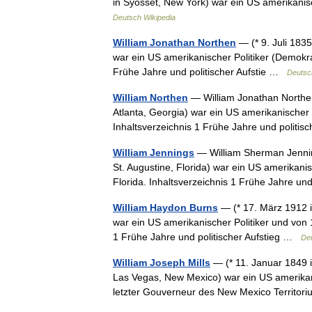
in Syosset, New York) war ein US amerikanisch
Deutsch Wikipedia
William Jonathan Northen
— (* 9. Juli 183
war ein US amerikanischer Politiker (Demokr
Frühe Jahre und politischer Aufstie …
Deutsc
William Northen
— William Jonathan Northen 
Atlanta, Georgia) war ein US amerikanischer
Inhaltsverzeichnis 1 Frühe Jahre und polit
William Jennings
— William Sherman Jennings
St. Augustine, Florida) war ein US amerikani
Florida. Inhaltsverzeichnis 1 Frühe Jahre
William Haydon Burns
— (* 17. März 1912 in
war ein US amerikanischer Politiker und von 
1 Frühe Jahre und politischer Aufstieg …
Deu
William Joseph Mills
— (* 11. Januar 1849 i
Las Vegas, New Mexico) war ein US amerikani
letzter Gouverneur des New Mexico Territ