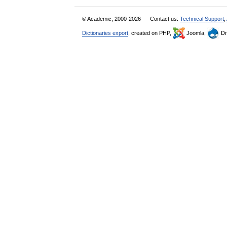
© Academic, 2000-2026
Contact us:
Technical Support
,
Dictionaries export
, created on PHP,
Joomla,
Dr