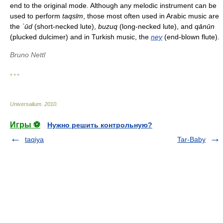
end to the original mode. Although any melodic instrument can be
used to perform
taqsīm
, those most often used in Arabic music are
the
ʿūd
(short-necked lute),
buzuq
(long-necked lute), and
qānūn
(plucked dulcimer) and in Turkish music, the
ney
(end-blown flute).
Bruno Nettl
* * *
Universalium
.
2010
.
Игры ⚽
Нужно решить контрольную?
taqiya
Tar-Baby