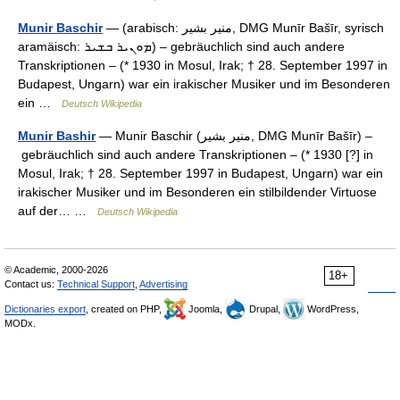
Munir Baschir
— (arabisch: ‏منير بشير‎, DMG Munīr Bašīr, syrisch
aramäisch: ܡܘܢܝܪ ܒܫܝܪ) – gebräuchlich sind auch andere
Transkriptionen – (* 1930 in Mosul, Irak; † 28. September 1997 in
Budapest, Ungarn) war ein irakischer Musiker und im Besonderen
ein …
Deutsch Wikipedia
Munir Bashir
— Munir Baschir (‏منير بشير‎, DMG Munīr Bašīr) –
gebräuchlich sind auch andere Transkriptionen – (* 1930 [?] in
Mosul, Irak; † 28. September 1997 in Budapest, Ungarn) war ein
irakischer Musiker und im Besonderen ein stilbildender Virtuose
auf der… …
Deutsch Wikipedia
© Academic, 2000-2026
18+
Contact us:
Technical Support
,
Advertising
Dictionaries export
, created on PHP,
Joomla,
Drupal,
WordPress,
MODx.