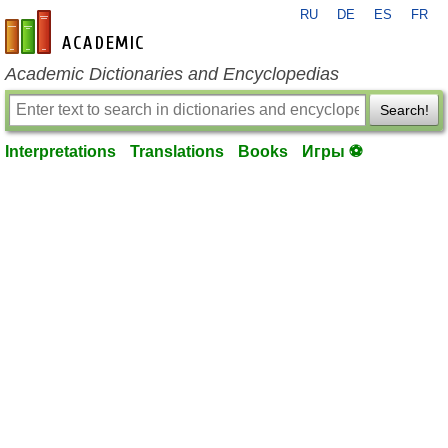
RU
DE
ES
FR
en-academic.com
Academic Dictionaries and Encyclopedias
Search!
Interpretations
Translations
Books
Игры ⚽