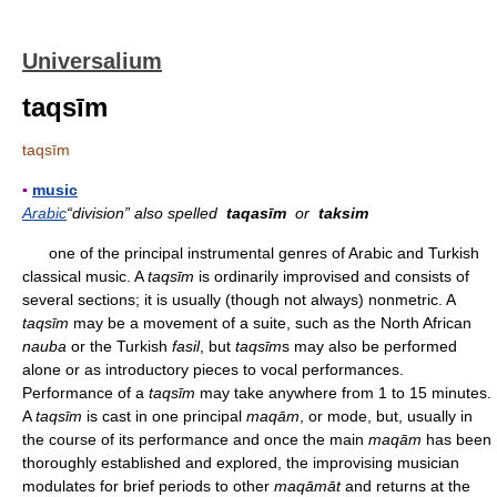
Universalium
taqsīm
taqsīm
▪
music
Arabic
“division” also spelled
taqasīm
or
taksim
one of the principal instrumental genres of Arabic and Turkish
classical music. A
taqsīm
is ordinarily improvised and consists of
several sections; it is usually (though not always) nonmetric. A
taqsīm
may be a movement of a suite, such as the North African
nauba
or the Turkish
fasil
, but
taqsīm
s may also be performed
alone or as introductory pieces to vocal performances.
Performance of a
taqsīm
may take anywhere from 1 to 15 minutes.
A
taqsīm
is cast in one principal
maqām
, or mode, but, usually in
the course of its performance and once the main
maqām
has been
thoroughly established and explored, the improvising musician
modulates for brief periods to other
maqāmāt
and returns at the