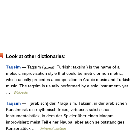
Look at other dictionaries:
Taqsim
— Taqsīm (تقسيم; Turkish: taksim ) is the name of a
melodic improvisation style that could be metric or non metric,
which usually precedes a composition in Arabic music and Turkish
music. The taqsim is usually performed by a solo instrument، yet…
…
Wikipedia
Taqsim
— [arabisch] der, /Taqa sim, Taksim, in der arabischen
Kunstmusik ein rhythmisch freies, virtuoses solistisches
Instrumentalstück, in dem der Spieler über einen Maqam
improvisiert; meist Teil einer Nauba, aber auch selbstständiges
Konzertstück …
Universal-Lexikon