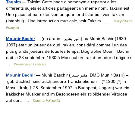
Taqsim
— Taksim Cette page d’homonymie répertorie les
différents sujets et articles partageant un même nom. Taksim est :
Une place, et par extension un quartier d Istanbul, voir Taksim
(Istanbul) ; Une introduction musicale, voir Taksim… …
Wikipédia en
Français
Mounir Bachir
— (en arabe : منير بشير) ou Munir Bashir (1930 –
1997) était un joueur de oud irakien, considéré comme l un des
plus grands joueurs de tous les temps. Biographie Mounir Bachir
naît le 28 septembre 1930 à Mossoul en Irak d un père d origine s
…
Wikipédia en Français
Mounir Bachir
— Munir Baschir (‏منير بشير‎, DMG Munīr Bašīr) –
gebräuchlich sind auch andere Transkriptionen – (* 1930 [?] in
Mosul, Irak; † 28. September 1997 in Budapest, Ungarn) war ein
irakischer Musiker und im Besonderen ein stilbildender Virtuose
auf der… …
Deutsch Wikipedia