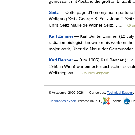
gemessen, mit Abstand die größte. Er zählt
Seitz
— Cette page d’homonymie répertorie le
Wolfgang Seitz George B. Seitz John F. Seitz 
Chris Seitz Maille de Wigner Seitz… …
Wikip
Karl Zimmer
— Karl Günter Zimmer (12 July
radiation biologist, known for his work on the
major work, Über die Natur der Genmutati
Karl Renner
— (um 1905) Karl Renner (* 14
1950 in Wien) war ein österreichischer sozi
Weltkrieg wa …
Deutsch Wikipedia
© Academic, 2000-2026
Contact us:
Technical Support
,
Dictionaries export
, created on PHP,
Joomla,
Dr