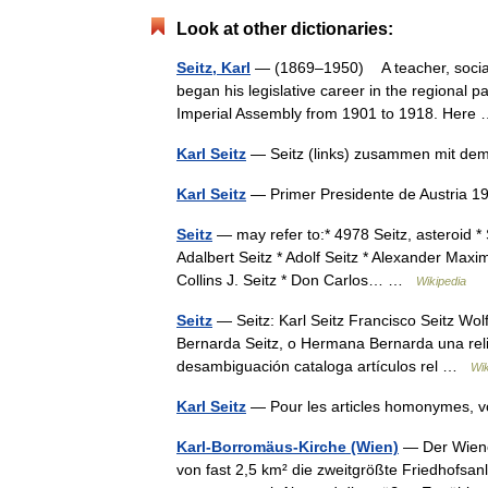
Look at other dictionaries:
Seitz, Karl
— (1869–1950) A teacher, socialis
began his legislative career in the regional 
Imperial Assembly from 1901 to 1918. Her
Karl Seitz
— Seitz (links) zusammen mit de
Karl Seitz
— Primer Presidente de Austria
Seitz
— may refer to:* 4978 Seitz, asteroid * 
Adalbert Seitz * Adolf Seitz * Alexander Maximil
Collins J. Seitz * Don Carlos… …
Wikipedia
Seitz
— Seitz: Karl Seitz Francisco Seitz Wo
Bernarda Seitz, o Hermana Bernarda una relig
desambiguación cataloga artículos rel …
Wik
Karl Seitz
— Pour les articles homonymes, v
Karl-Borromäus-Kirche (Wien)
— Der Wiener
von fast 2,5 km² die zweitgrößte Friedhofsan