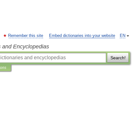
Remember this site
Embed dictionaries into your website
EN
s and Encyclopedias
Search!
ions