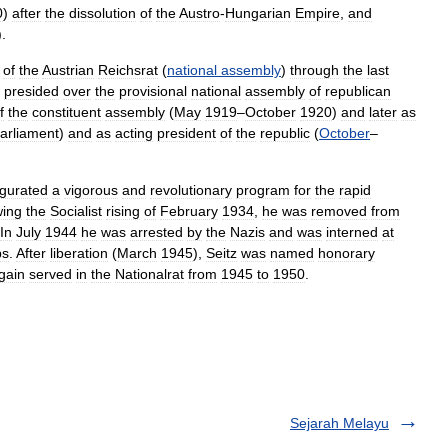
0
)
after
the
dissolution
of
the
Austro
-
Hungarian
Empire
,
and
).
of
the
Austrian
Reichsrat
(
national
assembly
)
through
the
last
presided
over
the
provisional
national
assembly
of
republican
f
the
constituent
assembly
(
May
1919
–
October
1920
)
and
later
as
arliament
)
and
as
acting
president
of
the
republic
(
October
–
gurated
a
vigorous
and
revolutionary
program
for
the
rapid
wing
the
Socialist
rising
of
February
1934
,
he
was
removed
from
In
July
1944
he
was
arrested
by
the
Nazis
and
was
interned
at
ps
.
After
liberation
(
March
1945
),
Seitz
was
named
honorary
gain
served
in
the
Nationalrat
from
1945
to
1950
.
Sejarah Melayu