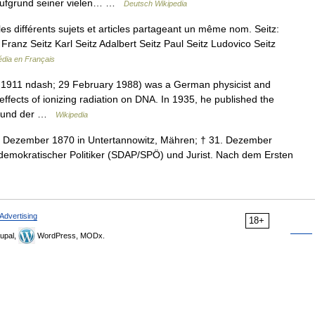
 aufgrund seiner vielen… …
Deutsch Wikipedia
s différents sujets et articles partageant un même nom. Seitz:
Franz Seitz Karl Seitz Adalbert Seitz Paul Seitz Ludovico Seitz
édia en Français
 1911 ndash; 29 February 1988) was a German physicist and
 effects of ionizing radiation on DNA. In 1935, he published the
on und der …
Wikipedia
. Dezember 1870 in Untertannowitz, Mähren; † 31. Dezember
aldemokratischer Politiker (SDAP/SPÖ) und Jurist. Nach dem Ersten
Advertising
18+
upal,
WordPress, MODx.