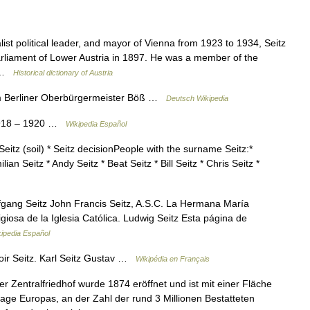
t political leader, and mayor of Vienna from 1923 to 1934, Seitz
parliament of Lower Austria in 1897. He was a member of the
e …
Historical dictionary of Austria
m Berliner Oberbürgermeister Böß …
Deutsch Wikipedia
 1918 – 1920 …
Wikipedia Español
Seitz (soil) * Seitz decisionPeople with the surname Seitz:*
ian Seitz * Andy Seitz * Beat Seitz * Bill Seitz * Chris Seitz *
lfgang Seitz John Francis Seitz, A.S.C. La Hermana María
iosa de la Iglesia Católica. Ludwig Seitz Esta página de
ipedia Español
oir Seitz. Karl Seitz Gustav …
Wikipédia en Français
 Zentralfriedhof wurde 1874 eröffnet und ist mit einer Fläche
lage Europas, an der Zahl der rund 3 Millionen Bestatteten