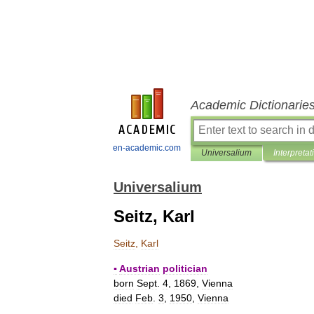
Academic Dictionarie
en-academic.com
Universalium
Interpretat
Universalium
Seitz, Karl
Seitz
,
Karl
▪
Austrian
politician
born
Sept
.
4
,
1869
,
Vienna
died
Feb
.
3
,
1950
,
Vienna