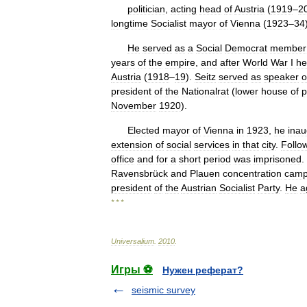
politician
,
acting
head
of
Austria
(
1919
–
2
longtime
Socialist
mayor
of
Vienna
(
1923
–
34
He
served
as
a
Social
Democrat
member
years
of
the
empire
,
and
after
World
War
I
he
Austria
(
1918
–
19
).
Seitz
served
as
speaker
o
president
of
the
Nationalrat
(
lower
house
of
p
November
1920
).
Elected
mayor
of
Vienna
in
1923
,
he
inau
extension
of
social
services
in
that
city
.
Follo
office
and
for
a
short
period
was
imprisoned
.
Ravensbrück
and
Plauen
concentration
cam
president
of
the
Austrian
Socialist
Party
.
He
a
* * *
Universalium
.
2010
.
Игры ⚽
Нужен реферат?
seismic survey