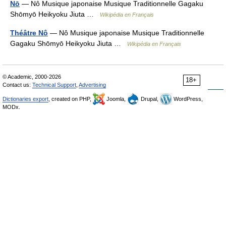
Nō
— Nô Musique japonaise Musique Traditionnelle Gagaku
Shōmyō Heikyoku Jiuta …
Wikipédia en Français
Théâtre Nô
— Nô Musique japonaise Musique Traditionnelle
Gagaku Shōmyō Heikyoku Jiuta …
Wikipédia en Français
© Academic, 2000-2026
18+
Contact us:
Technical Support
,
Advertising
Dictionaries export
, created on PHP,
Joomla,
Drupal,
WordPress,
MODx.