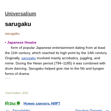
Universalium
sarugaku
sarugaku
▪ Japanese theatre
form of popular Japanese entertainment dating from at least
the 11th century, which reached its high point by the 14th century.
Originally,
sarugaku
involved mainly acrobatics, juggling, and
mime. During the Heian period (794–1185) it was combined with
drum dancing. Sarugaku helped give rise to the Nō and kyogen
forms of drama.
* * *
Universalium
.
2010
.
Игры ⚽
Нужно сделать НИР?
Sarudahiko
Saruhan Dynasty