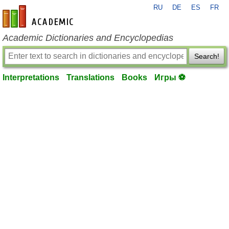
RU
DE
ES
FR
en-academic.com
Academic Dictionaries and Encyclopedias
Search!
Interpretations
Translations
Books
Игры ⚽