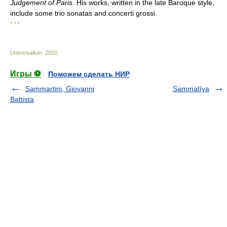
Judgement of Paris
. His works, written in the late Baroque style,
include some trio sonatas and concerti grossi.
* * *
Universalium
.
2010
.
Игры ⚽
Поможем сделать НИР
Sammartini, Giovanni
Sammatīya
Battista