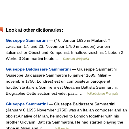
Look at other dictionaries:
Giuseppe Sammartini
— (* 6. Januar 1695 in Mailand; †
zwischen 17. und 23. November 1750 in London) war ein
italienischer Oboist und Komponist. Inhaltsverzeichnis 1 Leben 2
Werke 3 Sammartini heute …
Deutsch Wikipedia
Giuseppe Baldassare Sammartini
— Giuseppe Sammartini
Giuseppe Baldassare Sammartini (6 janvier 1695, Milan –
novembre 1750, Londres) est un compositeur baroque et
hautboïste italien. Son frère est Giovanni Battista Sammartini.
Biographie Cette section est vide, pas… …
Wikipédia en Français
Giuseppe Sammartini
— Giuseppe Baldassare Sammartini
(January 6 1695 November 1750) was an Italian composer and an
oboist.A native of Milan, he moved to London together with his
brother Giovanni Battista Sammartini. He had started playing the
oboe in Milan and in… …
Wikipedia