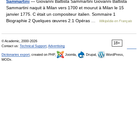
Sammartini
— Giovanni Battista Sammartini Giovanni Battista
Sammartini naquit à Milan vers 1700 et mourut à Milan le 15
janvier 1775. C était un compositeur italien. Sommaire 1
Biographie 2 Quelques œuvres 2.1 Opéras …
Wikipédia en Français
© Academic, 2000-2026
18+
Contact us:
Technical Support
,
Advertising
Dictionaries export
, created on PHP,
Joomla,
Drupal,
WordPress,
MODx.