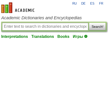
RU
DE
ES
FR
en-academic.com
Academic Dictionaries and Encyclopedias
Search!
Interpretations
Translations
Books
Игры ⚽