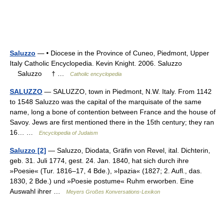
Saluzzo
— • Diocese in the Province of Cuneo, Piedmont, Upper
Italy Catholic Encyclopedia. Kevin Knight. 2006. Saluzzo
Saluzzo † …
Catholic encyclopedia
SALUZZO
— SALUZZO, town in Piedmont, N.W. Italy. From 1142
to 1548 Saluzzo was the capital of the marquisate of the same
name, long a bone of contention between France and the house of
Savoy. Jews are first mentioned there in the 15th century; they ran
16… …
Encyclopedia of Judaism
Saluzzo [2]
— Saluzzo, Diodata, Gräfin von Revel, ital. Dichterin,
geb. 31. Juli 1774, gest. 24. Jan. 1840, hat sich durch ihre
»Poesie« (Tur. 1816–17, 4 Bde.), »Ipazia« (1827; 2. Aufl., das.
1830, 2 Bde.) und »Poesie postume« Ruhm erworben. Eine
Auswahl ihrer …
Meyers Großes Konversations-Lexikon