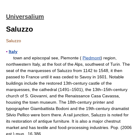
Universalium
Saluzzo
Saluzzo
▪
Italy
town and episcopal see, Piemonte (
Piedmont
) region,
northwestern Italy, at the foot of the Alps, southwest of Turin. The
seat of the marquesses of Saluzzo from 1142 to 1548, it then
passed to France until it was ceded to Savoy in 1601. Notable
buildings include the restored 13th-century castle of the
marquesses, the cathedral (1491–1501), the 13th–15th-century
church of S. Giovanni, and the Renaissance Casa Cavassa,
housing the town museum. The 18th-century printer and
typographer Giambattista Bodoni and the 19th-century dramatist
Silvio Pellico were born there. A rail junction, Saluzzo is noted for
its restoration of antique furniture. It is also a major chestnut
market and has textile and food-processing industries. Pop. (2006
est.) mun., 16,386.