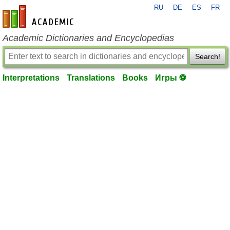
RU
DE
ES
FR
en-academic.com
Academic Dictionaries and Encyclopedias
Search!
Interpretations
Translations
Books
Игры ⚽