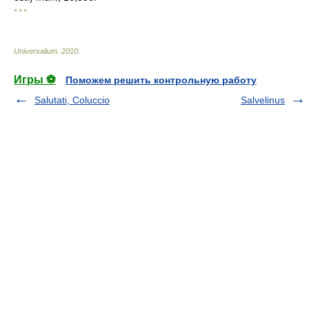
* * *
Universalium
.
2010
.
Игры ⚽
Поможем решить контрольную работу
Salutati, Coluccio
Salvelinus