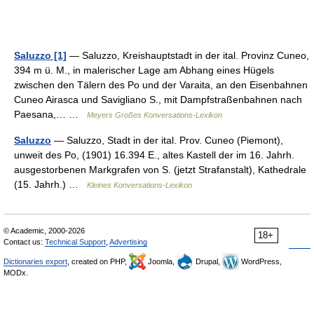
Saluzzo [1]
— Saluzzo, Kreishauptstadt in der ital. Provinz Cuneo,
394 m ü. M., in malerischer Lage am Abhang eines Hügels
zwischen den Tälern des Po und der Varaita, an den Eisenbahnen
Cuneo Airasca und Savigliano S., mit Dampfstraßenbahnen nach
Paesana,… …
Meyers Großes Konversations-Lexikon
Saluzzo
— Saluzzo, Stadt in der ital. Prov. Cuneo (Piemont),
unweit des Po, (1901) 16.394 E., altes Kastell der im 16. Jahrh.
ausgestorbenen Markgrafen von S. (jetzt Strafanstalt), Kathedrale
(15. Jahrh.) …
Kleines Konversations-Lexikon
© Academic, 2000-2026
18+
Contact us:
Technical Support
,
Advertising
Dictionaries export
, created on PHP,
Joomla,
Drupal,
WordPress,
MODx.