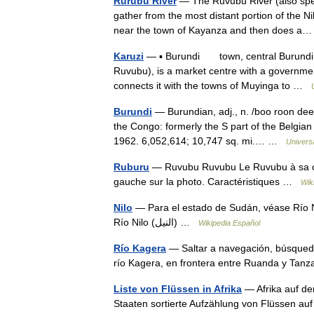
Rurubu River
— The Ruvubu River (also spelt
gather from the most distant portion of the Nil
near the town of Kayanza and then does 
Karuzi
— ▪ Burundi town, central Burundi. T
Ruvubu), is a market centre with a governme
connects it with the towns of Muyinga to …
Burundi
— Burundian, adj., n. /boo roon dee/,
the Congo: formerly the S part of the Belgian
1962. 6,052,614; 10,747 sq. mi.… …
Univers
Ruburu
— Ruvubu Ruvubu Le Ruvubu à sa con
gauche sur la photo. Caractéristiques …
Wik
Nilo
— Para el estado de Sudán, véase Río Ni
Río Nilo (النيل) …
Wikipedia Español
Río Kagera
— Saltar a navegación, búsque
río Kagera, en frontera entre Ruanda y Tan
Liste von Flüssen in Afrika
— Afrika auf der
Staaten sortierte Aufzählung von Flüssen auf