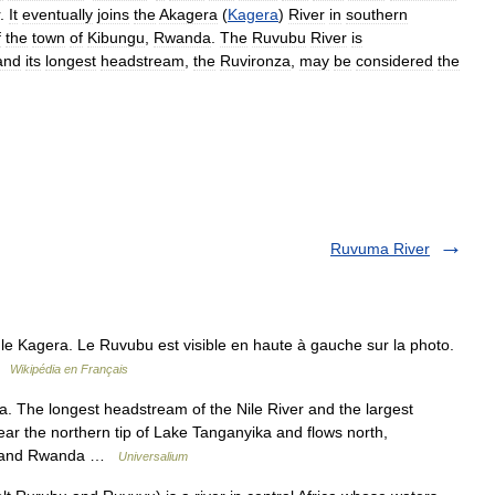
.
It
eventually
joins
the
Akagera
(
Kagera
)
River
in
southern
f
the
town
of
Kibungu
,
Rwanda
.
The
Ruvubu
River
is
and
its
longest
headstream
,
the
Ruvironza
,
may
be
considered
the
Ruvuma River
e Kagera. Le Ruvubu est visible en haute à gauche sur la photo.
 …
Wikipédia en Français
. The longest headstream of the Nile River and the largest
 near the northern tip of Lake Tanganyika and flows north,
ia and Rwanda …
Universalium