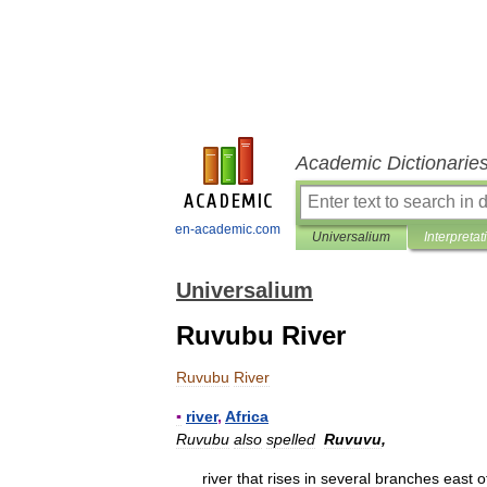
Academic Dictionarie
en-academic.com
Universalium
Interpretat
Universalium
Ruvubu River
Ruvubu
River
▪
river
,
Africa
Ruvubu
also
spelled
Ruvuvu
,
river
that
rises
in
several
branches
east
o