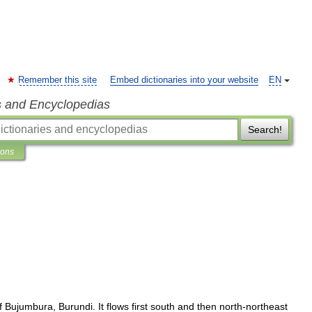
Remember this site
Embed dictionaries into your website
EN
s and Encyclopedias
Search!
ions
f
Bujumbura
,
Burundi
.
It
flows
first
south
and
then
north
-
northeast