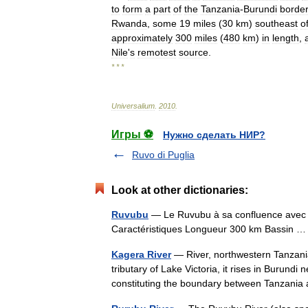
to
form
a
part
of
the
Tanzania
-
Burundi
border
Rwanda
,
some
19
miles
(
30
km
)
southeast
o
approximately
300
miles
(
480
km
)
in
length
,
Nile
'
s
remotest
source
.
* * *
Universalium
.
2010
.
Игры ⚽
Нужно сделать НИР?
Ruvo di Puglia
Look at other dictionaries:
Ruvubu
— Le Ruvubu à sa confluence avec l
Caractéristiques Longueur 300 km Bassin
Kagera River
— River, northwestern Tanzania
tributary of Lake Victoria, it rises in Burundi
constituting the boundary between Tanzan