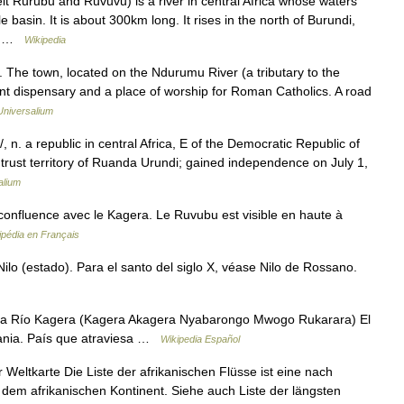
 Rurubu and Ruvuvu) is a river in central Africa whose waters
e basin. It is about 300km long. It rises in the north of Burundi,
a… …
Wikipedia
he town, located on the Ndurumu River (a tributary to the
nt dispensary and a place of worship for Roman Catholics. A road
Universalium
 n. a republic in central Africa, E of the Democratic Republic of
 trust territory of Ruanda Urundi; gained independence on July 1,
alium
fluence avec le Kagera. Le Ruvubu est visible en haute à
ipédia en Français
lo (estado). Para el santo del siglo X, véase Nilo de Rossano.
da Río Kagera (Kagera Akagera Nyabarongo Mwogo Rukarara) El
zania. País que atraviesa …
Wikipedia Español
 Weltkarte Die Liste der afrikanischen Flüsse ist eine nach
 dem afrikanischen Kontinent. Siehe auch Liste der längsten