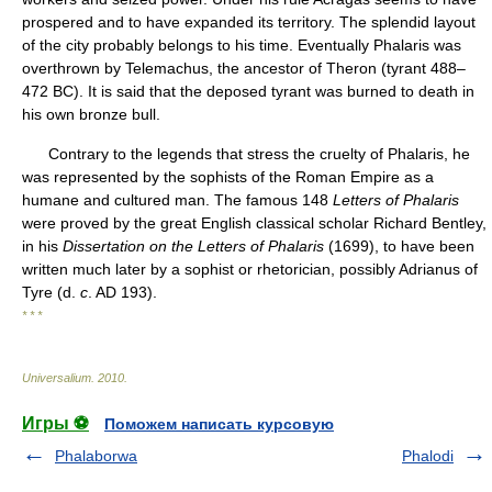
prospered and to have expanded its territory. The splendid layout
of the city probably belongs to his time. Eventually Phalaris was
overthrown by Telemachus, the ancestor of Theron (tyrant 488–
472 BC). It is said that the deposed tyrant was burned to death in
his own bronze bull.
Contrary to the legends that stress the cruelty of Phalaris, he
was represented by the sophists of the Roman Empire as a
humane and cultured man. The famous 148
Letters of Phalaris
were proved by the great English classical scholar Richard Bentley,
in his
Dissertation on the Letters of Phalaris
(1699), to have been
written much later by a sophist or rhetorician, possibly Adrianus of
Tyre (d.
c
. AD 193).
* * *
Universalium
.
2010
.
Игры ⚽
Поможем написать курсовую
Phalaborwa
Phalodi