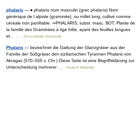
phalaris
— ● phalaris nom masculin (grec phalaris) Nom
générique de l alpiste (graminée), ou millet long, cultivé comme
céréale non panifiable. ⇒PHALARIS, subst. masc. BOT. Plante de
la famille des Graminées à tige frêle, ayant des feuilles longues
et… …
Encyclopédie Universelle
Phalaris
— bezeichnet die Gattung der Glanzgräser aus der
Familie der Süßgräser den sizilianischen Tyrannen Phalaris von
Akragas (570–555 v. Chr.) Diese Seite ist eine Begriffsklärung zur
Unterscheidung mehrerer …
Deutsch Wikipedia