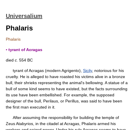
Universalium
Phalaris
Phalaris
▪ tyrant of Acragas
died
c.
554 BC
tyrant of Acragas (modern Agrigento),
Sicily
, notorious for his
cruelty. He is alleged to have roasted his victims alive in a bronze
bull, their shrieks representing the animal's bellowing. A statue of a
bull of some kind seems to have existed, but the facts surrounding
its use have been embellished. For example, the supposed
designer of the bull, Perilaus, or Perillus, was said to have been
the first man executed in it.
After assuming the responsibility for building the temple of
Zeus Atabyrios, in the citadel at Acragas, Phalaris armed his
workers and seized power. Under his rule Acragas seems to have