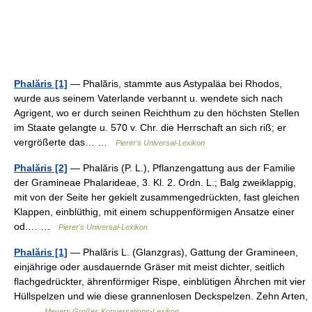
Phalăris [1]
— Phalăris, stammte aus Astypaläa bei Rhodos,
wurde aus seinem Vaterlande verbannt u. wendete sich nach
Agrigent, wo er durch seinen Reichthum zu den höchsten Stellen
im Staate gelangte u. 570 v. Chr. die Herrschaft an sich riß; er
vergrößerte das… …
Pierer's Universal-Lexikon
Phalăris [2]
— Phalăris (P. L.), Pflanzengattung aus der Familie
der Gramineae Phalarideae, 3. Kl. 2. Ordn. L.; Balg zweiklappig,
mit von der Seite her gekielt zusammengedrückten, fast gleichen
Klappen, einblüthig, mit einem schuppenförmigen Ansatze einer
od.… …
Pierer's Universal-Lexikon
Phalăris [1]
— Phalăris L. (Glanzgras), Gattung der Gramineen,
einjährige oder ausdauernde Gräser mit meist dichter, seitlich
flachgedrückter, ährenförmiger Rispe, einblütigen Ährchen mit vier
Hüllspelzen und wie diese grannenlosen Deckspelzen. Zehn Arten,
… …
Meyers Großes Konversations-Lexikon