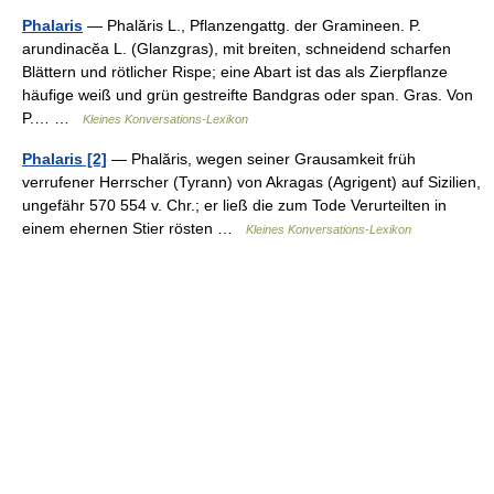
Phalaris
— Phalăris L., Pflanzengattg. der Gramineen. P.
arundinacĕa L. (Glanzgras), mit breiten, schneidend scharfen
Blättern und rötlicher Rispe; eine Abart ist das als Zierpflanze
häufige weiß und grün gestreifte Bandgras oder span. Gras. Von
P.… …
Kleines Konversations-Lexikon
Phalaris [2]
— Phalăris, wegen seiner Grausamkeit früh
verrufener Herrscher (Tyrann) von Akragas (Agrigent) auf Sizilien,
ungefähr 570 554 v. Chr.; er ließ die zum Tode Verurteilten in
einem ehernen Stier rösten …
Kleines Konversations-Lexikon