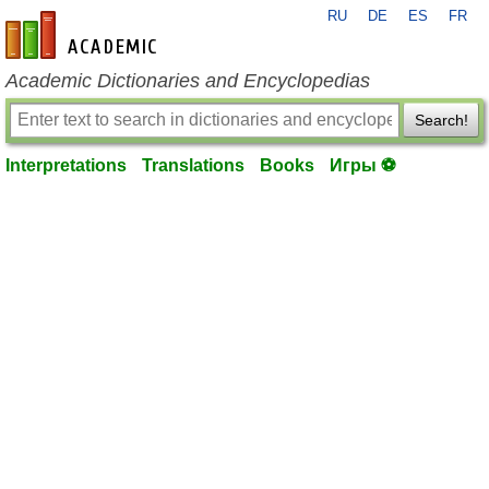
RU
DE
ES
FR
en-academic.com
Academic Dictionaries and Encyclopedias
Search!
Interpretations
Translations
Books
Игры ⚽