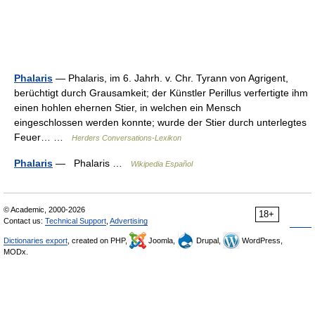
Phalaris
— Phalaris, im 6. Jahrh. v. Chr. Tyrann von Agrigent,
berüchtigt durch Grausamkeit; der Künstler Perillus verfertigte ihm
einen hohlen ehernen Stier, in welchen ein Mensch
eingeschlossen werden konnte; wurde der Stier durch unterlegtes
Feuer… …
Herders Conversations-Lexikon
Phalaris
— Phalaris …
Wikipedia Español
© Academic, 2000-2026
18+
Contact us:
Technical Support
,
Advertising
Dictionaries export
, created on PHP,
Joomla,
Drupal,
WordPress,
MODx.