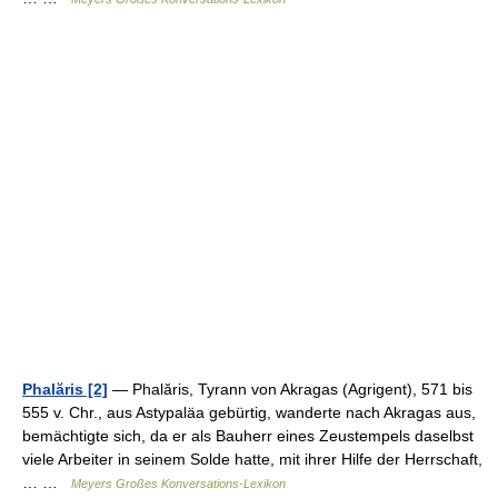
Phalăris [2]
— Phalăris, Tyrann von Akragas (Agrigent), 571 bis
555 v. Chr., aus Astypaläa gebürtig, wanderte nach Akragas aus,
bemächtigte sich, da er als Bauherr eines Zeustempels daselbst
viele Arbeiter in seinem Solde hatte, mit ihrer Hilfe der Herrschaft,
… …
Meyers Großes Konversations-Lexikon