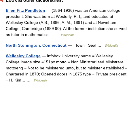
Look at other dictionaries:
Ellen Fitz Pendleton
— (1864 1936) was an American college
president. She was born at Westerly, R. I,, and educated at
Wellesley College (A.B., 1886; A. M., 1891) and at Newnham
College, Cambridge (1889 90). At the former institution she served
as tutor in mathematics… …
Wikipedia
North Stonington, Connecticut
— Town Seal …
Wikipedia
Wellesley College
— Infobox University name = Wellesley
College image size =151px motto = Non Ministrari sed Ministrare
mottoeng = Not to be ministered unto, but to minister established =
Chartered in 1870; Opened doors in 1875 type = Private president
= H. Kim… …
Wikipedia