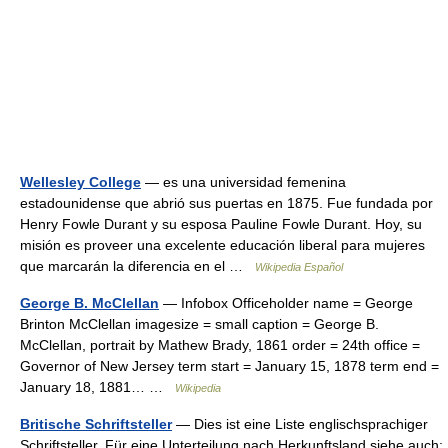
Wellesley College
— es una universidad femenina
estadounidense que abrió sus puertas en 1875. Fue fundada por
Henry Fowle Durant y su esposa Pauline Fowle Durant. Hoy, su
misión es proveer una excelente educación liberal para mujeres
que marcarán la diferencia en el …
Wikipedia Español
George B. McClellan
— Infobox Officeholder name = George
Brinton McClellan imagesize = small caption = George B.
McClellan, portrait by Mathew Brady, 1861 order = 24th office =
Governor of New Jersey term start = January 15, 1878 term end =
January 18, 1881… …
Wikipedia
Britische Schriftsteller
— Dies ist eine Liste englischsprachiger
Schriftsteller. Für eine Unterteilung nach Herkunftsland siehe auch: