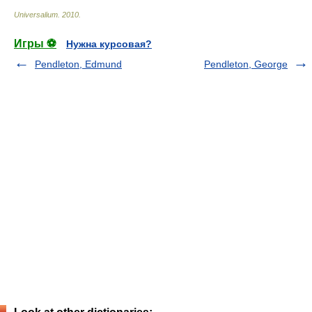
Universalium
.
2010
.
Игры ⚽
Нужна курсовая?
Pendleton, Edmund
Pendleton, George