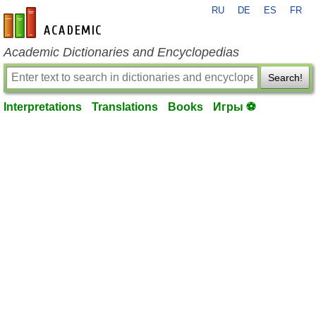
RU
DE
ES
FR
en-academic.com
Academic Dictionaries and Encyclopedias
Search!
Interpretations
Translations
Books
Игры ⚽