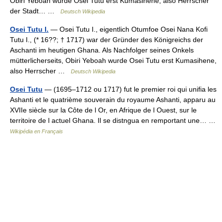
Obiri Yeboah wurde Osei Tutu erst Kumasihene, also Herrscher
der Stadt… …
Deutsch Wikipedia
Osei Tutu I.
— Osei Tutu I., eigentlich Otumfoe Osei Nana Kofi
Tutu I., (* 16??; † 1717) war der Gründer des Königreichs der
Aschanti im heutigen Ghana. Als Nachfolger seines Onkels
mütterlicherseits, Obiri Yeboah wurde Osei Tutu erst Kumasihene,
also Herrscher …
Deutsch Wikipedia
Osei Tutu
— (1695–1712 ou 1717) fut le premier roi qui unifia les
Ashanti et le quatrième souverain du royaume Ashanti, apparu au
XVIIe siècle sur la Côte de l Or, en Afrique de l Ouest, sur le
territoire de l actuel Ghana. Il se distngua en remportant une… …
Wikipédia en Français