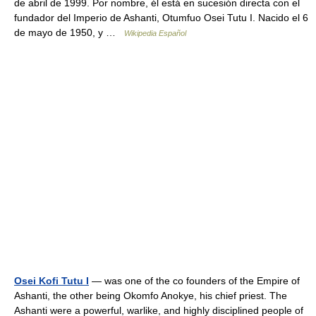
de abril de 1999. Por nombre, él está en sucesión directa con el
fundador del Imperio de Ashanti, Otumfuo Osei Tutu I. Nacido el 6
de mayo de 1950, y …
Wikipedia Español
Osei Kofi Tutu I
— was one of the co founders of the Empire of
Ashanti, the other being Okomfo Anokye, his chief priest. The
Ashanti were a powerful, warlike, and highly disciplined people of