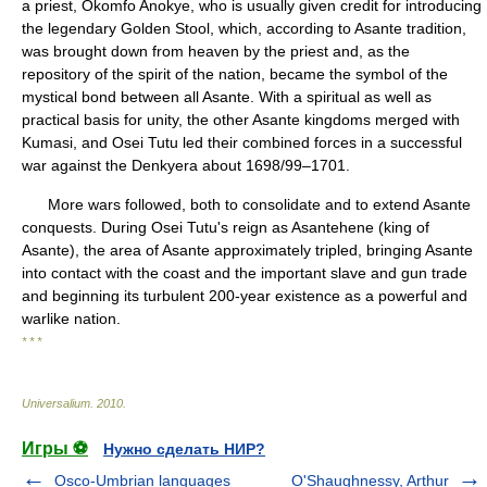
a priest, Okomfo Anokye, who is usually given credit for introducing
the legendary Golden Stool, which, according to Asante tradition,
was brought down from heaven by the priest and, as the
repository of the spirit of the nation, became the symbol of the
mystical bond between all Asante. With a spiritual as well as
practical basis for unity, the other Asante kingdoms merged with
Kumasi, and Osei Tutu led their combined forces in a successful
war against the Denkyera about 1698/99–1701.
More wars followed, both to consolidate and to extend Asante
conquests. During Osei Tutu's reign as Asantehene (king of
Asante), the area of Asante approximately tripled, bringing Asante
into contact with the coast and the important slave and gun trade
and beginning its turbulent 200-year existence as a powerful and
warlike nation.
* * *
Universalium
.
2010
.
Игры ⚽
Нужно сделать НИР?
Osco-Umbrian languages
O'Shaughnessy, Arthur