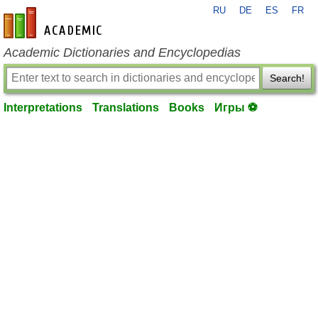
RU
DE
ES
FR
en-academic.com
Academic Dictionaries and Encyclopedias
Search!
Interpretations
Translations
Books
Игры ⚽