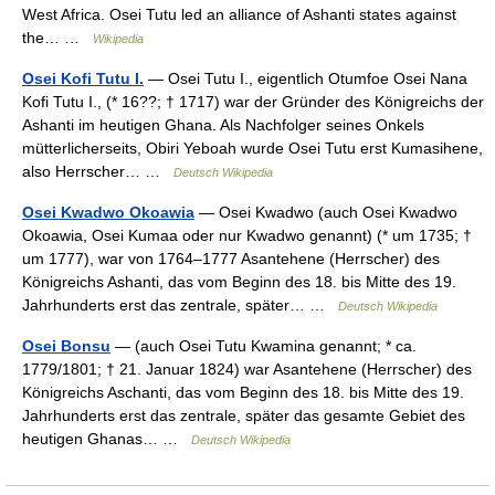
West Africa. Osei Tutu led an alliance of Ashanti states against
the… …
Wikipedia
Osei Kofi Tutu I.
— Osei Tutu I., eigentlich Otumfoe Osei Nana
Kofi Tutu I., (* 16??; † 1717) war der Gründer des Königreichs der
Ashanti im heutigen Ghana. Als Nachfolger seines Onkels
mütterlicherseits, Obiri Yeboah wurde Osei Tutu erst Kumasihene,
also Herrscher… …
Deutsch Wikipedia
Osei Kwadwo Okoawia
— Osei Kwadwo (auch Osei Kwadwo
Okoawia, Osei Kumaa oder nur Kwadwo genannt) (* um 1735; †
um 1777), war von 1764–1777 Asantehene (Herrscher) des
Königreichs Ashanti, das vom Beginn des 18. bis Mitte des 19.
Jahrhunderts erst das zentrale, später… …
Deutsch Wikipedia
Osei Bonsu
— (auch Osei Tutu Kwamina genannt; * ca.
1779/1801; † 21. Januar 1824) war Asantehene (Herrscher) des
Königreichs Aschanti, das vom Beginn des 18. bis Mitte des 19.
Jahrhunderts erst das zentrale, später das gesamte Gebiet des
heutigen Ghanas… …
Deutsch Wikipedia