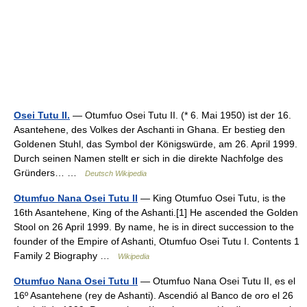
Osei Tutu II.
— Otumfuo Osei Tutu II. (* 6. Mai 1950) ist der 16.
Asantehene, des Volkes der Aschanti in Ghana. Er bestieg den
Goldenen Stuhl, das Symbol der Königswürde, am 26. April 1999.
Durch seinen Namen stellt er sich in die direkte Nachfolge des
Gründers… …
Deutsch Wikipedia
Otumfuo Nana Osei Tutu II
— King Otumfuo Osei Tutu, is the
16th Asantehene, King of the Ashanti.[1] He ascended the Golden
Stool on 26 April 1999. By name, he is in direct succession to the
founder of the Empire of Ashanti, Otumfuo Osei Tutu I. Contents 1
Family 2 Biography …
Wikipedia
Otumfuo Nana Osei Tutu II
— Otumfuo Nana Osei Tutu II, es el
16º Asantehene (rey de Ashanti). Ascendió al Banco de oro el 26