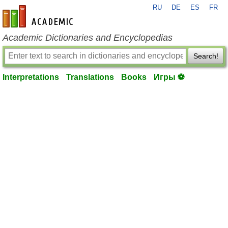
RU
DE
ES
FR
en-academic.com
Academic Dictionaries and Encyclopedias
Search!
Interpretations
Translations
Books
Игры ⚽