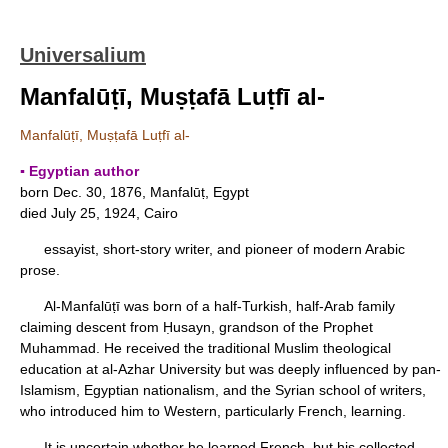
Universalium
Manfalūṭī, Muṣṭafā Luṭfī al-
Manfalūṭī, Muṣṭafā Luṭfī al-
▪ Egyptian author
born Dec. 30, 1876, Manfalūṭ, Egypt
died July 25, 1924, Cairo
essayist, short-story writer, and pioneer of modern Arabic
prose.
Al-Manfalūṭī was born of a half-Turkish, half-Arab family
claiming descent from Ḥusayn, grandson of the Prophet
Muhammad. He received the traditional Muslim theological
education at al-Azhar University but was deeply influenced by pan-
Islamism, Egyptian nationalism, and the Syrian school of writers,
who introduced him to Western, particularly French, learning.
It is uncertain whether he learned French, but his collected