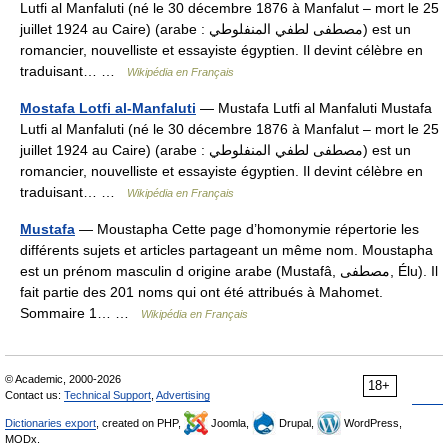
Lutfi al Manfaluti (né le 30 décembre 1876 à Manfalut – mort le 25
juillet 1924 au Caire) (arabe : مصطفى لطفي المنفلوطي) est un
romancier, nouvelliste et essayiste égyptien. Il devint célèbre en
traduisant… …
Wikipédia en Français
Mostafa Lotfi al-Manfaluti
— Mustafa Lutfi al Manfaluti Mustafa
Lutfi al Manfaluti (né le 30 décembre 1876 à Manfalut – mort le 25
juillet 1924 au Caire) (arabe : مصطفى لطفي المنفلوطي) est un
romancier, nouvelliste et essayiste égyptien. Il devint célèbre en
traduisant… …
Wikipédia en Français
Mustafa
— Moustapha Cette page d’homonymie répertorie les
différents sujets et articles partageant un même nom. Moustapha
est un prénom masculin d origine arabe (Mustafâ, مصطفى, Élu). Il
fait partie des 201 noms qui ont été attribués à Mahomet.
Sommaire 1… …
Wikipédia en Français
© Academic, 2000-2026
18+
Contact us:
Technical Support
,
Advertising
Dictionaries export
, created on PHP,
Joomla,
Drupal,
WordPress,
MODx.