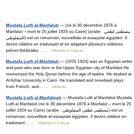
Mustafa Lutfi al-Manfaluti
— (né le 30 décembre 1876 à
Manfalut – mort le 25 juillet 1924 au Caire) (arabe : مصطفى لطفي
المنفلوطي) est un romancier, nouvelliste et essayiste égyptien. Il
devint célèbre en traduisant et en adaptant plusieurs célèbres
pièces théâtrales… …
Wikipédia en Français
Mustafa Lutfi el-Manfaluti
— (1876 1924) was an Egyptian writer
and poet who was born in the Upper Egyptian city of Manfalut.He
memorized the Holy Quran before the age of twelve. He studied at
Al Azhar University in Cairo. He translated and novelised plays
from French, and… …
Wikipedia
Mustafa Lotfi al-Manfalouti
— Mustafa Lutfi al Manfaluti Mustafa
Lutfi al Manfaluti (né le 30 décembre 1876 à Manfalut – mort le 25
juillet 1924 au Caire) (arabe : مصطفى لطفي المنفلوطي) est un
romancier, nouvelliste et essayiste égyptien. Il devint célèbre en
traduisant… …
Wikipédia en Français