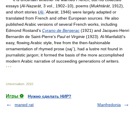
essays (
Al-Naẓarāt
, 3 vol., 1902–10), poems (
Mukhtārāt
, 1912),
and short stories (
Al-
ʿAbarāt
, 1946) were largely adapted or
translated from French and other European sources. He also
published Arabic versions of several French works, including
Edmond Rostand's
Cyrano de Bergerac
(1921) and Jacques-Henri
Bernardin de Saint-Pierre's
Paul et Virginie
(1923). Al-Manfalūṭī's
easy, flowing Arabic style, free from the then-fashionable
ornamentation of rhymed prose (
saj
ʿ
), had a lustre not found in
journalistic jargon; it formed the basis of the more accomplished
modern Arabic narrative of succeeding generations of writers.
* * *
Universalium
.
2010
.
Игры ⚽
Нужно сделать НИР?
maned rat
Manfredonia