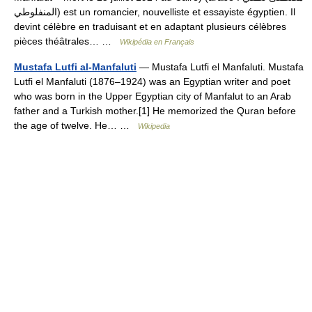
المنفلوطي) est un romancier, nouvelliste et essayiste égyptien. Il
devint célèbre en traduisant et en adaptant plusieurs célèbres
pièces théâtrales… …
Wikipédia en Français
Mustafa Lutfi al-Manfaluti
— Mustafa Lutfi el Manfaluti. Mustafa
Lutfi el Manfaluti (1876–1924) was an Egyptian writer and poet
who was born in the Upper Egyptian city of Manfalut to an Arab
father and a Turkish mother.[1] He memorized the Quran before
the age of twelve. He… …
Wikipedia