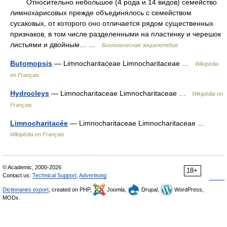
Относительно небольшое (4 рода и 14 видов) семейство
лимнохарисовых прежде объединялось с семейством
сусаковых, от которого оно отличается рядом существенных
признаков, в том числе разделенными на пластинку и черешок
листьями и двойным… …
Биологическая энциклопедия
Butomopsis
— Limnocharitaceae Limnocharitaceae …
Wikipédia
en Français
Hydrocleys
— Limnocharitaceae Limnocharitaceae …
Wikipédia en
Français
Limnocharitacée
— Limnocharitaceae Limnocharitaceae …
Wikipédia en Français
© Academic, 2000-2026
18+
Contact us:
Technical Support
,
Advertising
Dictionaries export
, created on PHP,
Joomla,
Drupal,
WordPress,
MODx.