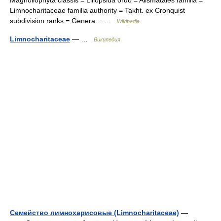
Magnoliophyta classis = Liliopsida ordo = Alismatales familia =
Limnocharitaceae familia authority = Takht. ex Cronquist
subdivision ranks = Genera… …
Wikipedia
Limnocharitaceae
— …
Википедия
Семейство лимнохарисовые (Limnocharitaceae)
—