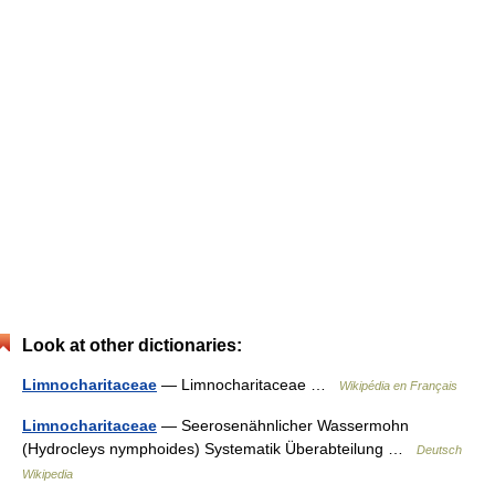
Look at other dictionaries:
Limnocharitaceae
— Limnocharitaceae …
Wikipédia en Français
Limnocharitaceae
— Seerosenähnlicher Wassermohn
(Hydrocleys nymphoides) Systematik Überabteilung …
Deutsch
Wikipedia