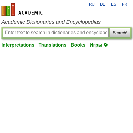
RU
DE
ES
FR
en-academic.com
Academic Dictionaries and Encyclopedias
Search!
Interpretations
Translations
Books
Игры ⚽