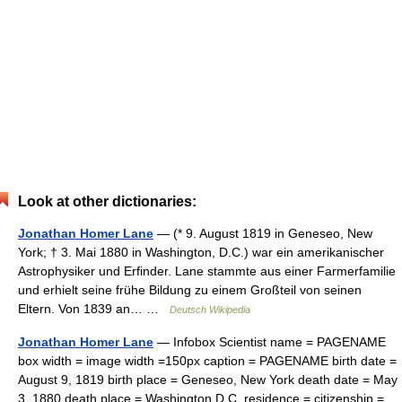
Look at other dictionaries:
Jonathan Homer Lane
— (* 9. August 1819 in Geneseo, New
York; † 3. Mai 1880 in Washington, D.C.) war ein amerikanischer
Astrophysiker und Erfinder. Lane stammte aus einer Farmerfamilie
und erhielt seine frühe Bildung zu einem Großteil von seinen
Eltern. Von 1839 an… …
Deutsch Wikipedia
Jonathan Homer Lane
— Infobox Scientist name = PAGENAME
box width = image width =150px caption = PAGENAME birth date =
August 9, 1819 birth place = Geneseo, New York death date = May
3, 1880 death place = Washington D.C. residence = citizenship =