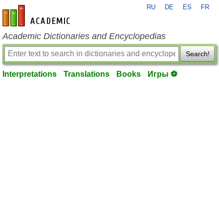
RU
DE
ES
FR
en-academic.com
Academic Dictionaries and Encyclopedias
Search!
Interpretations
Translations
Books
Игры ⚽