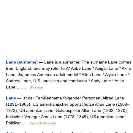
Lane (surname)
— Lane is a surname, The surname Lane comes
from England. and may refer to:A* Abbe Lane * Abigail Lane * Akira
Lane, Japanese American adult model * Allen Lane * Alycia Lane *
Andrew Lane, U.S. musician and conductor * Andy Lane * Anita
Lane,… …
Wikipedia
Lane
— ist der Familienname folgender Personen: Alfred Lane
(1891–1965), US amerikanischer Sportschütze Allan Lane (1909–
1973), US amerikanischer Schauspieler Allen Lane (1902–1970),
britischer Verleger Amos Lane (1778–1849), US amerikanischer
Politiker …
Deutsch Wikipedia