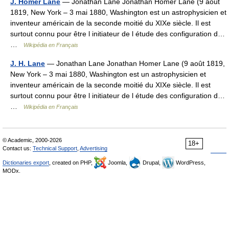
J. Homer Lane
— Jonathan Lane Jonathan Homer Lane (9 août
1819, New York – 3 mai 1880, Washington est un astrophysicien et
inventeur américain de la seconde moitié du XIXe siècle. Il est
surtout connu pour être l initiateur de l étude des configuration d…
…
Wikipédia en Français
J. H. Lane
— Jonathan Lane Jonathan Homer Lane (9 août 1819,
New York – 3 mai 1880, Washington est un astrophysicien et
inventeur américain de la seconde moitié du XIXe siècle. Il est
surtout connu pour être l initiateur de l étude des configuration d…
…
Wikipédia en Français
© Academic, 2000-2026
18+
Contact us:
Technical Support
,
Advertising
Dictionaries export
, created on PHP,
Joomla,
Drupal,
WordPress,
MODx.