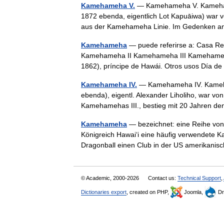
Kamehameha V.
— Kamehameha V. Kamehame
1872 ebenda, eigentlich Lot Kapuāiwa) war v
aus der Kamehameha Linie. Im Gedenken a
Kamehameha
— puede referirse a: Casa R
Kamehameha II Kamehameha III Kamehameh
1862), príncipe de Hawái. Otros usos Día 
Kamehameha IV.
— Kamehameha IV. Kameham
ebenda), eigentl. Alexander Liholiho, war v
Kamehamehas III., bestieg mit 20 Jahren
Kamehameha
— bezeichnet: eine Reihe von
Königreich Hawaiʻi eine häufig verwendete 
Dragonball einen Club in der US amerikan
© Academic, 2000-2026
Contact us:
Technical Support
,
Dictionaries export
, created on PHP,
Joomla,
Dr