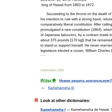
king
of
Hawaii
from
1863
to
1872
.
Succeeding
to
the
throne
on
the
death
of
his
intention
to
rule
with
a
strong
hand
,
refus
comparatively
liberal
constitution
.
After
callin
promulgated
a
new
constitution
(
1864
),
whic
of
Japanese
labourers
,
by
a
contract
made
i
about
375
pounds
[
170
kg
])
that
he
remaine
to
stand
or
support
himself
.
He
never
marrie
legislature
elected
a
cousin
,
William
Charles
* * *
Universalium
.
2010
.
Игры ⚽
Нужно решить контрольную?
Kamehameha III
Look at other dictionaries:
Kamehameha I
— Kamehameha de Hawái. So