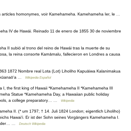
 articles homonymes, voir Kamehameha. Kamehameha Ier, le …
a IV de Hawái. Reinado 11 de enero de 1855 30 de noviembre
I subió al trono del reino de Hawái tras la muerte de su
sa, la reina consorte Kamāmalu, fallecieron en Londres a causa
63 1872 Nombre real Lota (Lot) Liholiho Kapuāiwa Kalanimakua
 Kekūanaō‘a …
Wikipedia Español
I, the first king of Hawaii *Kamehameha II *Kamehameha III
a Statue *Kamehameha Day, a Hawaiian public holiday
ls, a college preparatory… …
Wikipedia
a II. (* um 1797; † 14. Juli 1824 London; eigentlich Liholiho)
eichs Hawaiʻi. Er ist der Sohn seines Vorgängers Kamehameha I.
 Bruder… …
Deutsch Wikipedia