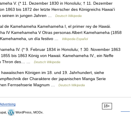
ha V. (* 11. Dezember 1830 in Honolulu; † 11. Dezember
on 1863 bis 1872 der letzte Herrscher des Königreichs Hawaiʻi
n seinen in jungen Jahren …
Deutsch Wikipedia
eal de Kamehameha Kamehameha I, el primer rey de Hawái.
a IV Kamehameha V Otras personas Albert Kamehameha (1858
de Kamehameha, un día festivo …
Wikipedia Español
eha IV. (* 9. Februar 1834 in Honolulu; † 30. November 1863
on 1855 bis 1863 König von Hawaii. Kamehameha IV., ein Neffe
 den Thron des… …
Deutsch Wikipedia
 hawaiischen Königen im 18. und 19. Jahrhundert, siehe
Kampftechnik der Charaktere der japanischen Manga Serie
ischen Fernsehserie Magnum …
Deutsch Wikipedia
Advertising
18+
upal,
WordPress, MODx.