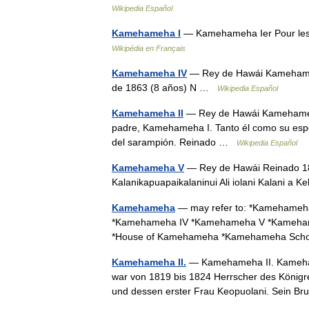
Wikipedia Español
Kamehameha I
— Kamehameha Ier Pour les
Wikipédia en Français
Kamehameha IV
— Rey de Hawái Kamehameh
de 1863 (8 años) N …
Wikipedia Español
Kamehameha II
— Rey de Hawái Kamehameha I
padre, Kamehameha I. Tanto él como su espo
del sarampión. Reinado …
Wikipedia Español
Kamehameha V
— Rey de Hawái Reinado 18
Kalanikapuapaikalaninui Ali iolani Kalani a
Kamehameha
— may refer to: *Kamehameha 
*Kamehameha IV *Kamehameha V *Kamehameh
*House of Kamehameha *Kamehameha Schoo
Kamehameha II.
— Kamehameha II. Kamehameh
war von 1819 bis 1824 Herrscher des Königr
und dessen erster Frau Keopuolani. Sein