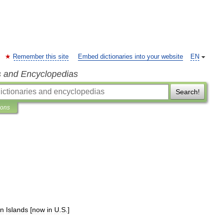
Remember this site
Embed dictionaries into your website
EN
s and Encyclopedias
Search!
ions
an
Islands
[
now
in
U
.
S
.]