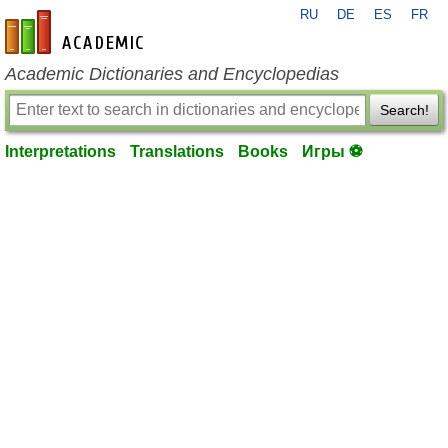
RU
DE
ES
FR
en-academic.com
Academic Dictionaries and Encyclopedias
Search!
Interpretations
Translations
Books
Игры ⚽