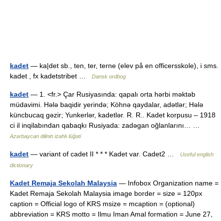
kadet
— ka|det sb., ten, ter, terne (elev på en officersskole), i sms.
kadet , fx kadetstribet …
Dansk ordbog
kadet
— 1. <fr.> Çar Rusiyasında: qapalı orta hərbi məktəb
müdavimi. Hələ baqidir yerində; Köhnə qaydalar, adətlər; Hələ
küncbucaq gəzir; Yunkerlər, kadetlər. R. R.. Kadet korpusu – 1918
ci il inqilabından qabaqkı Rusiyada: zadəgan oğlanlarını… …
Azərbaycan dilinin izahlı lüğəti
kadet
— variant of cadet II * * * Kadet var. Cadet2 …
Useful english
dictionary
Kadet Remaja Sekolah Malaysia
— Infobox Organization name =
Kadet Remaja Sekolah Malaysia image border = size = 120px
caption = Official logo of KRS msize = mcaption = (optional)
abbreviation = KRS motto = Ilmu Iman Amal formation = June 27,