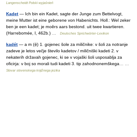
Langenscheidt Polski wyjaśnień
Kadet
— Ich bin ein Kadet, sagte der Junge zum Bettelvogt,
meine Mutter ist eine geborene von Habenichts. Holl.: Wel zeker
ben je een kadet; je moêrs aars bestond. uit twee kwartieren.
(Harrebomée, I, 462b.) …
Deutsches Sprichwörter-Lexikon
kadét
— a m (ẹ̑) 1. gojenec šole za miličnike: v šoli za notranje
zadeve je letos večje število kadetov / miličniški kadeti 2. v
nekaterih državah gojenec, ki se v vojaški šoli usposablja za
oficirja: v boj so morali tudi kadeti 3. tip zahodnonemškega… …
Slovar slovenskega knjižnega jezika