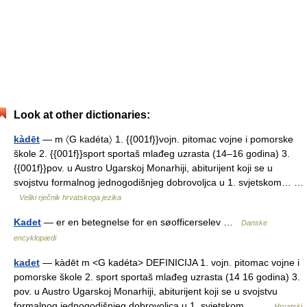
Look at other dictionaries:
kàdēt
— m 〈G kadéta〉 1. {{001f}}vojn. pitomac vojne i pomorske
škole 2. {{001f}}sport sportaš mlađeg uzrasta (14–16 godina) 3.
{{001f}}pov. u Austro Ugarskoj Monarhiji, abiturijent koji se u
svojstvu formalnog jednogodišnjeg dobrovoljca u 1. svjetskom… …
Veliki rječnik hrvatskoga jezika
Kadet
— er en betegnelse for en søofficerselev …
Danske
encyklopædi
kadet
— kàdēt m <G kadéta> DEFINICIJA 1. vojn. pitomac vojne i
pomorske škole 2. sport sportaš mlađeg uzrasta (14 16 godina) 3.
pov. u Austro Ugarskoj Monarhiji, abiturijent koji se u svojstvu
formalnog jednogodišnjeg dobrovoljca u 1. svjetskom… …
Hrvatski