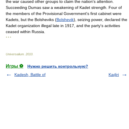
the war caused other groups to claim the nation's attention.
Succeeding Dumas saw a weakening of Kadet strength. Four of
the members of the Provisional Government's first cabinet were
Kadets, but the Bolsheviks (
Bolshevik
), seizing power, declared the
Kadet organization illegal late in 1917, and the party's activities
ceased within Russia.
* * *
Universalium
.
2010
.
Игры ⚽
Нужно решить контрольную?
Kadesh, Battle of
Kaḍiri