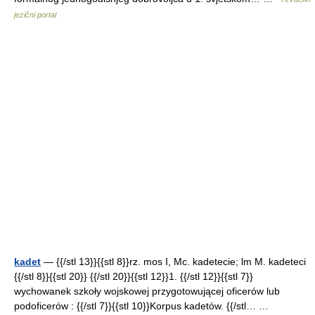
jezični portal
kadet
— {{/stl 13}}{{stl 8}}rz. mos I, Mc. kadetecie; lm M. kadeteci
{{/stl 8}}{{stl 20}} {{/stl 20}}{{stl 12}}1. {{/stl 12}}{{stl 7}}
wychowanek szkoły wojskowej przygotowującej oficerów lub
podoficerów : {{/stl 7}}{{stl 10}}Korpus kadetów. {{/stl… …