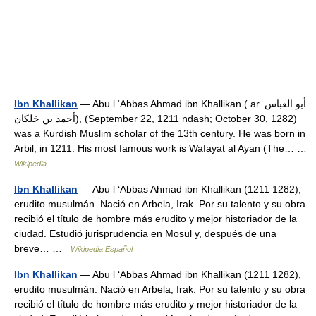
Ibn Khallikan
— Abu l ‘Abbas Ahmad ibn Khallikan ( ar. أبو العباس
أحمد بن خلكان), (September 22, 1211 ndash; October 30, 1282)
was a Kurdish Muslim scholar of the 13th century. He was born in
Arbil, in 1211. His most famous work is Wafayat al Ayan (The… …
Wikipedia
Ibn Khallikan
— Abu l ‘Abbas Ahmad ibn Khallikan (1211 1282),
erudito musulmán. Nació en Arbela, Irak. Por su talento y su obra
recibió el título de hombre más erudito y mejor historiador de la
ciudad. Estudió jurisprudencia en Mosul y, después de una
breve… …
Wikipedia Español
Ibn Khallikan
— Abu l ‘Abbas Ahmad ibn Khallikan (1211 1282),
erudito musulmán. Nació en Arbela, Irak. Por su talento y su obra
recibió el título de hombre más erudito y mejor historiador de la