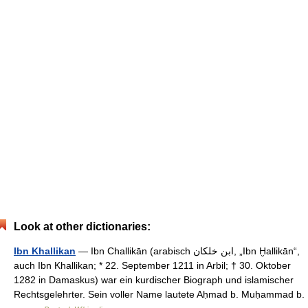
Look at other dictionaries:
Ibn Khallikan
— Ibn Challikān (arabisch ‏ابن خلكان‎, „Ibn Ḫallikān“,
auch Ibn Khallikan; * 22. September 1211 in Arbil; † 30. Oktober
1282 in Damaskus) war ein kurdischer Biograph und islamischer
Rechtsgelehrter. Sein voller Name lautete Aḥmad b. Muḥammad b.