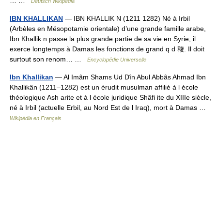
… …
Deutsch Wikipedia
IBN KHALLIKAN
— IBN KHALLIK N (1211 1282) Né à Irbil
(Arbèles en Mésopotamie orientale) d’une grande famille arabe,
Ibn Khallik n passe la plus grande partie de sa vie en Syrie; il
exerce longtemps à Damas les fonctions de grand q d 稜. Il doit
surtout son renom… …
Encyclopédie Universelle
Ibn Khallikan
— Al Imâm Shams Ud Dîn Abul Abbâs Ahmad Ibn
Khallikân (1211–1282) est un érudit musulman affilié à l école
théologique Ash arite et à l école juridique Shâfi ite du XIIIe siècle,
né à Irbil (actuelle Erbil, au Nord Est de l Iraq), mort à Damas …
Wikipédia en Français