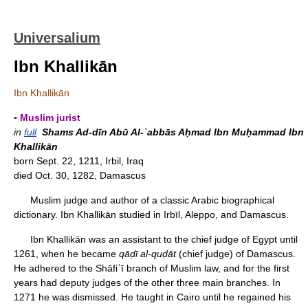
Universalium
Ibn Khallikān
Ibn Khallikān
▪ Muslim jurist
in
full
Shams Ad-dīn Abū Al-ʿabbās Aḥmad Ibn Muḥammad Ibn
Khallikān
born Sept. 22, 1211, Irbil, Iraq
died Oct. 30, 1282, Damascus
Muslim judge and author of a classic Arabic biographical
dictionary. Ibn Khallikān studied in Irbīl, Aleppo, and Damascus.
Ibn Khallikān was an assistant to the chief judge of Egypt until
1261, when he became
qāḍī al-quḍāt
(chief judge) of Damascus.
He adhered to the Shāfiʿī branch of Muslim law, and for the first
years had deputy judges of the other three main branches. In
1271 he was dismissed. He taught in Cairo until he regained his