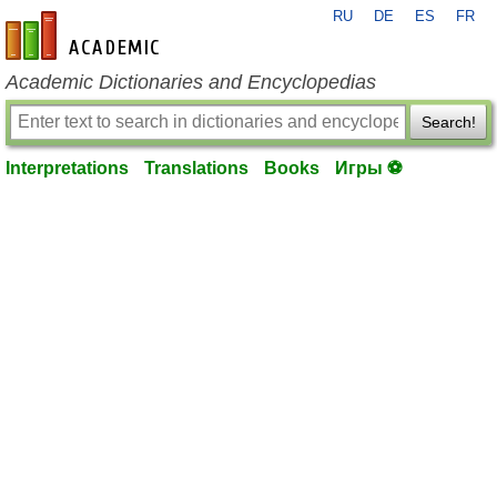
RU
DE
ES
FR
en-academic.com
Academic Dictionaries and Encyclopedias
Search!
Interpretations
Translations
Books
Игры ⚽