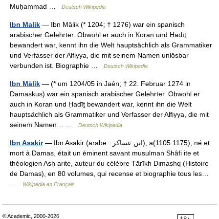
Muḥammad …
Deutsch Wikipedia
Ibn Malik
— Ibn Mālik (* 1204; † 1276) war ein spanisch
arabischer Gelehrter. Obwohl er auch in Koran und Ḥadīṯ
bewandert war, kennt ihn die Welt hauptsächlich als Grammatiker
und Verfasser der Alfiyya, die mit seinem Namen unlösbar
verbunden ist. Biographie …
Deutsch Wikipedia
Ibn Mālik
— (* um 1204/05 in Jaén; † 22. Februar 1274 in
Damaskus) war ein spanisch arabischer Gelehrter. Obwohl er
auch in Koran und Ḥadīṯ bewandert war, kennt ihn die Welt
hauptsächlich als Grammatiker und Verfasser der Alfiyya, die mit
seinem Namen… …
Deutsch Wikipedia
Ibn Asakir
— Ibn Asākir (arabe : ابن عساكر), a(1105 1175), né et
mort à Damas, était un éminent savant musulman Shâfi ite et
théologien Ash arite, auteur du célèbre Tārīkh Dimashq (Histoire
de Damas), en 80 volumes, qui recense et biographie tous les…
…
Wikipédia en Français
© Academic, 2000-2026