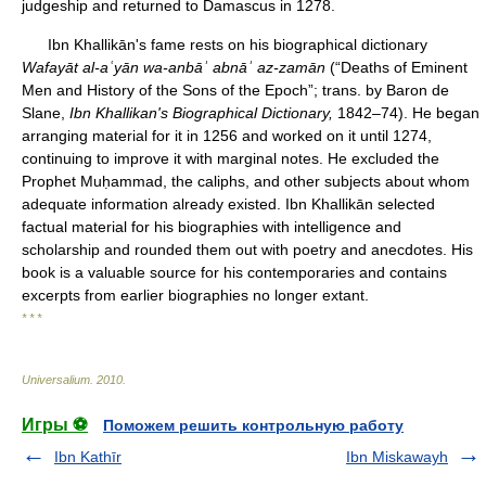
judgeship and returned to Damascus in 1278.
Ibn Khallikān's fame rests on his biographical dictionary
Wafayāt al-aʿyān wa-anbāʾ abnāʾ az-zamān
(“Deaths of Eminent
Men and History of the Sons of the Epoch”; trans. by Baron de
Slane,
Ibn Khallikan's Biographical Dictionary,
1842–74). He began
arranging material for it in 1256 and worked on it until 1274,
continuing to improve it with marginal notes. He excluded the
Prophet Muḥammad, the caliphs, and other subjects about whom
adequate information already existed. Ibn Khallikān selected
factual material for his biographies with intelligence and
scholarship and rounded them out with poetry and anecdotes. His
book is a valuable source for his contemporaries and contains
excerpts from earlier biographies no longer extant.
* * *
Universalium
.
2010
.
Игры ⚽
Поможем решить контрольную работу
Ibn Kathīr
Ibn Miskawayh