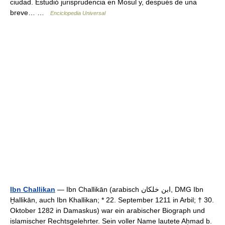
ciudad. Estudió jurisprudencia en Mosul y, después de una
breve… …
Enciclopedia Universal
Ibn Challikan
— Ibn Challikān (arabisch ‏ابن خلكان‎, DMG Ibn
Ḫallikān, auch Ibn Khallikan; * 22. September 1211 in Arbil; † 30.
Oktober 1282 in Damaskus) war ein arabischer Biograph und
islamischer Rechtsgelehrter. Sein voller Name lautete Aḥmad b.