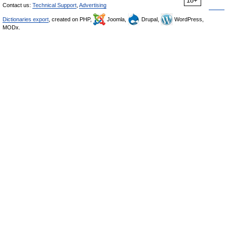
18+
Contact us:
Technical Support
,
Advertising
Dictionaries export
, created on PHP,
Joomla,
Drupal,
WordPress,
MODx.