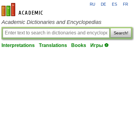
RU
DE
ES
FR
en-academic.com
Academic Dictionaries and Encyclopedias
Search!
Interpretations
Translations
Books
Игры ⚽