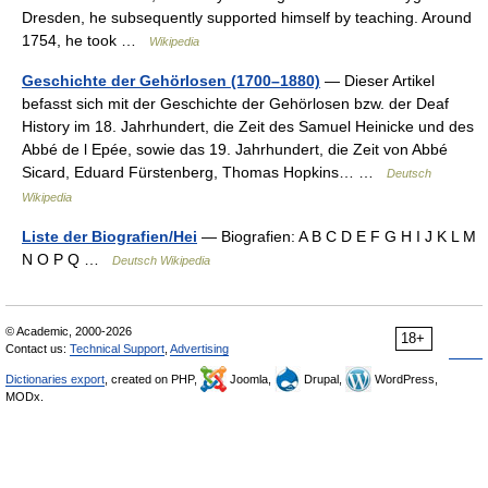
Dresden, he subsequently supported himself by teaching. Around
1754, he took …
Wikipedia
Geschichte der Gehörlosen (1700–1880)
— Dieser Artikel
befasst sich mit der Geschichte der Gehörlosen bzw. der Deaf
History im 18. Jahrhundert, die Zeit des Samuel Heinicke und des
Abbé de l Epée, sowie das 19. Jahrhundert, die Zeit von Abbé
Sicard, Eduard Fürstenberg, Thomas Hopkins… …
Deutsch
Wikipedia
Liste der Biografien/Hei
— Biografien: A B C D E F G H I J K L M
N O P Q …
Deutsch Wikipedia
© Academic, 2000-2026
18+
Contact us:
Technical Support
,
Advertising
Dictionaries export
, created on PHP,
Joomla,
Drupal,
WordPress,
MODx.