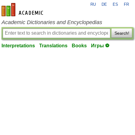
RU
DE
ES
FR
en-academic.com
Academic Dictionaries and Encyclopedias
Search!
Interpretations
Translations
Books
Игры ⚽