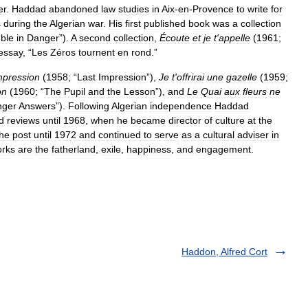
er
.
Haddad
abandoned
law
studies
in
Aix
-
en
-
Provence
to
write
for
s
during
the
Algerian
war
.
His
first
published
book
was
a
collection
ble
in
Danger
”).
A
second
collection
,
Écoute
et
je
t
'
appelle
(
1961
;
essay
, “
Les
Zéros
tournent
en
rond
.”
mpression
(
1958
; “
Last
Impression
”),
Je
t
'
offrirai
une
gazelle
(
1959
;
on
(
1960
; “
The
Pupil
and
the
Lesson
”),
and
Le
Quai
aux
fleurs
ne
nger
Answers
”).
Following
Algerian
independence
Haddad
d
reviews
until
1968
,
when
he
became
director
of
culture
at
the
the
post
until
1972
and
continued
to
serve
as
a
cultural
adviser
in
rks
are
the
fatherland
,
exile
,
happiness
,
and
engagement
.
Haddon, Alfred Cort