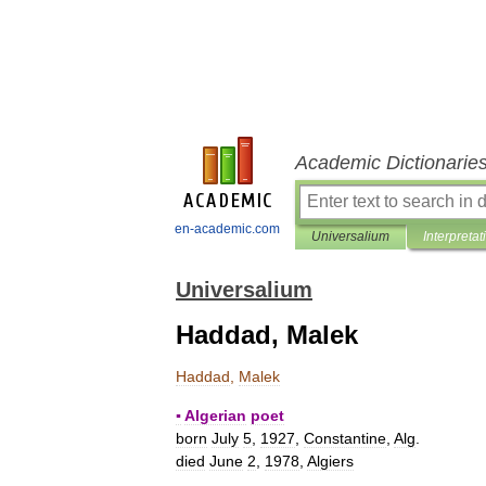
Academic Dictionarie
en-academic.com
Universalium
Interpretat
Universalium
Haddad, Malek
Haddad
,
Malek
▪
Algerian
poet
born
July
5
,
1927
,
Constantine
,
Alg
.
died
June
2
,
1978
,
Algiers