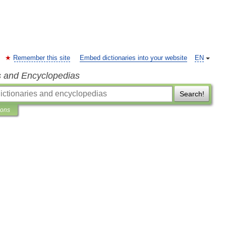
Remember this site
Embed dictionaries into your website
EN
s and Encyclopedias
Search!
ions