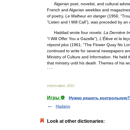
Algerian
poet
,
novelist
,
and
cultural
advis
French
and
Algerian
weeklies
and
magazine
of
poetry
,
Le
Malheur
en
danger
(
1956
; “
Trou
“
Listen
and
I
Will
Call
”),
was
preceded
by
an
Haddad
wrote
four
novels:
La
Dernière
I
“
I
Will
Offer
You
a
Gazelle
”),
L
'
Élève
et
la
leç
répond
plus
(
1961
; “
The
Flower
Quay
No
Lo
continued
to
write
for
several
newspapers
an
Ministry
of
Culture
and
Information
.
He
held
that
ministry
until
his
death
.
Themes
of
his
wo
* * *
Universalium
.
2010
.
Игры ⚽
Нужно решить контрольную?
Hadano
Look at other dictionaries: