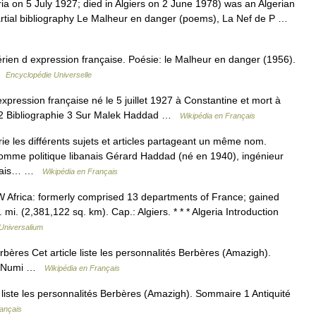
ia on 5 July 1927; died in Algiers on 2 June 1978) was an Algerian
Partial bibliography Le Malheur en danger (poems), La Nef de P …
rien d expression française. Poésie: le Malheur en danger (1956).
 …
Encyclopédie Universelle
xpression française né le 5 juillet 1927 à Constantine et mort à
e 2 Bibliographie 3 Sur Malek Haddad …
Wikipédia en Français
 les différents sujets et articles partageant un même nom.
mme politique libanais Gérard Haddad (né en 1940), ingénieur
ançais… …
Wikipédia en Français
NW Africa: formerly comprised 13 departments of France; gained
. (2,381,122 sq. km). Cap.: Algiers. * * * Algeria Introduction
Universalium
ères Cet article liste les personnalités Berbères (Amazigh).
1.2 Numi …
Wikipédia en Français
 liste les personnalités Berbères (Amazigh). Sommaire 1 Antiquité
rançais