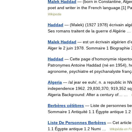
Malek Haddad
— (born in Constantine, Alger
poet and writer in the French language.[1] 
Wikipedia
Haddad
— (Malek) (1927 1978) écrivain algé
Ses romans traitent de la guerre d Algérie
Malek Haddad
— est un écrivain algérien d’e
Alger le 2 juin 1978. Sommaire 1 Biographi
Haddad
— Cette page d’homonymie répertorie
Patronymes Antoine Haddad (né en 1954), ho
agronome, psychiatre et psychanalyste fr
Algeria
— /al jear ee euh/, n. a republic in 
independence 1962. 29,830,370; 919,352 sq. mi
Algeria Background: After a century of… …
Berbères célèbres
— Liste de personnes berb
Sommaire 1 Antiquité 1.1 Égypte antique 
Liste De Personnes Berbères
— Cet article
1.1 Égypte antique 1.2 Numi …
Wikipédia en F