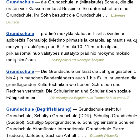
Grundschule
— die Grundschule, n (Mittelstufe) Schule, die die
ersten vier Klassen umfasst Beispiele: Sie unterrichtet an einer
Grundschule. Ihr Sohn besucht die Grundschule …
Extremes
Deutsch
Grundschule
— pradinė mokykla statusas T sritis švietimas
apibrėžtis Formaliojo švietimo pirmasis laikotarpis, apimantis vaikų
mokymą ir auklėjimą nuo 6–7 m. iki 10–11 m. arba ilgiau,
priklausomai nuo valstybės nustatyto pradinio mokymo mokslo
metų skaičiaus… …
Enciklopedinis edukologijos žodynas
Grundschule
— Die Grundschule umfasst die Jahrgangsstufen 1
bis 4 ( in manchen Bundesländern auch 1 bis 6). In ihr werden die
grundlegenden Kulturtechniken wie Lesen, Schreiben und
Rechnen vermittelt. Die Schülerinnen und Schüler üben soziale
Fähigkeiten ein… …
Die wichtigsten Begriffe zum Thema Schule von A-Z
Grundschule (Begriffsklärung)
— Grundschule steht für
Grundschule, Schultyp Grundschule (DDR), Schultyp Grundschule
(Südtirol), Schultyp Sportgrundschule, Schultyp einzelne Schulen
Grundschule Altomünster Internationale Grundschule Pierre
Trudeau, Barleben, Sachsen Anhalt… …
Deutsch Wikipedia