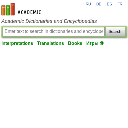
RU
DE
ES
FR
en-academic.com
Academic Dictionaries and Encyclopedias
Search!
Interpretations
Translations
Books
Игры ⚽