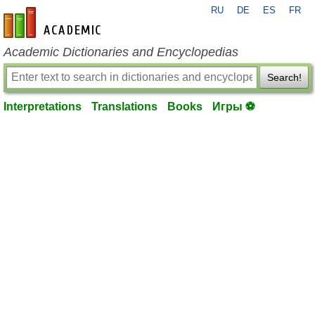
RU
DE
ES
FR
en-academic.com
Academic Dictionaries and Encyclopedias
Search!
Interpretations
Translations
Books
Игры ⚽