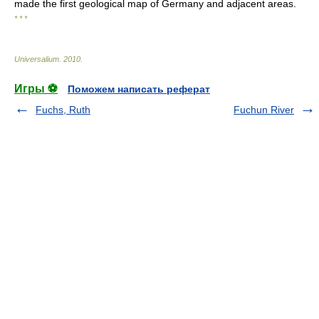
made the first geological map of Germany and adjacent areas.
* * *
Universalium
.
2010
.
Игры ⚽
Поможем написать реферат
Fuchs, Ruth
Fuchun River