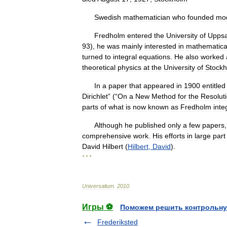
Swedish
mathematician
who
founded
mo
Fredholm
entered
the
University
of
Uppsa
93
),
he
was
mainly
interested
in
mathematica
turned
to
integral
equations
.
He
also
worked
theoretical
physics
at
the
University
of
Stock
In
a
paper
that
appeared
in
1900
entitled
Dirichlet
” (“
On
a
New
Method
for
the
Resolut
parts
of
what
is
now
known
as
Fredholm
inte
Although
he
published
only
a
few
papers
comprehensive
work
.
His
efforts
in
large
part
David
Hilbert
(
Hilbert
,
David
).
* * *
Universalium
.
2010
.
Игры ⚽
Поможем решить контрольну
Frederiksted