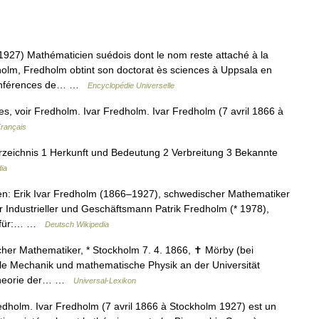
) Mathématicien suédois dont le nom reste attaché à la
holm, Fredholm obtint son doctorat ès sciences à Uppsala en
 conférences de… …
Encyclopédie Universelle
, voir Fredholm. Ivar Fredholm. Ivar Fredholm (7 avril 1866 à
Français
rzeichnis 1 Herkunft und Bedeutung 2 Verbreitung 3 Bekannte
ia
n: Erik Ivar Fredholm (1866–1927), schwedischer Mathematiker
Industrieller und Geschäftsmann Patrik Fredholm (* 1978),
ht für:… …
Deutsch Wikipedia
her Mathematiker, * Stockholm 7. 4. 1866, ✝ Mörby (bei
nale Mechanik und mathematische Physik an der Universität
 Theorie der… …
Universal-Lexikon
dholm. Ivar Fredholm (7 avril 1866 à Stockholm 1927) est un