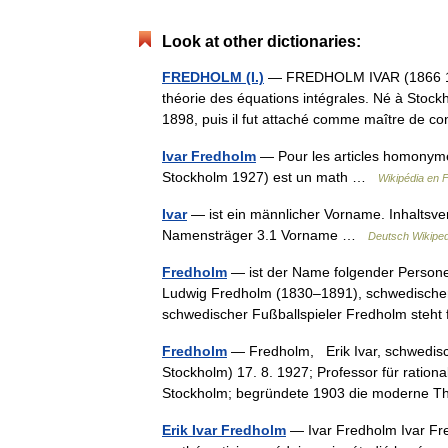
Look at other dictionaries:
FREDHOLM (I.)
— FREDHOLM IVAR (1866 1927
théorie des équations intégrales. Né à Stock
1898, puis il fut attaché comme maître de
Ivar Fredholm
— Pour les articles homonymes
Stockholm 1927) est un math …
Wikipédia en 
Ivar
— ist ein männlicher Vorname. Inhaltsve
Namensträger 3.1 Vorname …
Deutsch Wikiped
Fredholm
— ist der Name folgender Persone
Ludwig Fredholm (1830–1891), schwedischer 
schwedischer Fußballspieler Fredholm ste
Fredholm
— Fredholm, Erik Ivar, schwedisc
Stockholm) 17. 8. 1927; Professor für ratio
Stockholm; begründete 1903 die moderne
Erik Ivar Fredholm
— Ivar Fredholm Ivar Fre