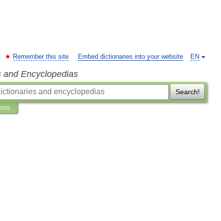
Remember this site
Embed dictionaries into your website
EN
s and Encyclopedias
Search!
ions