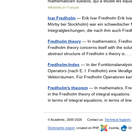
mathématicien suédois, qui a étudié les équa
Wikipédia en Français
Ivar Fredholm
— Erik Ivar Fredholm Erik Ivar
Mörby bei Stockholm) war ein schwedischer 
Integralgleichungen, die nach ihm auch F
Fredholm theory
— In mathematics, Fredholm
Fredholm theory concerns itself with the solu
abstract structure of Fredholm s theory is
Fredholm-Index
— In der Funktionalanalysis
Operators (nach E. I. Fredholm) eine Verallg
Vektorräumen. Für Fredholm Operatoren 
Fredholm's theorem
— In mathematics, Fred
in the Fredholm theory of integral equations
in terms of integral equations, in terms of 
© Academic, 2000-2026
Contact us:
Technical Support
,
Dictionaries export
, created on PHP,
Joomla,
Dr