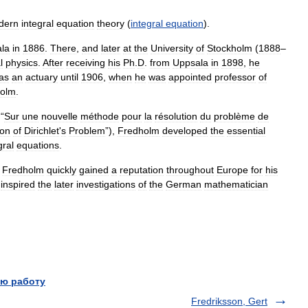
dern
integral
equation
theory
(
integral
equation
).
la
in
1886
.
There
,
and
later
at
the
University
of
Stockholm
(
1888
–
l
physics
.
After
receiving
his
Ph
.
D
.
from
Uppsala
in
1898
,
he
as
an
actuary
until
1906
,
when
he
was
appointed
professor
of
holm
.
“
Sur
une
nouvelle
méthode
pour
la
résolution
du
problème
de
ion
of
Dirichlet
'
s
Problem
”),
Fredholm
developed
the
essential
gral
equations
.
,
Fredholm
quickly
gained
a
reputation
throughout
Europe
for
his
inspired
the
later
investigations
of
the
German
mathematician
ю работу
Fredriksson, Gert