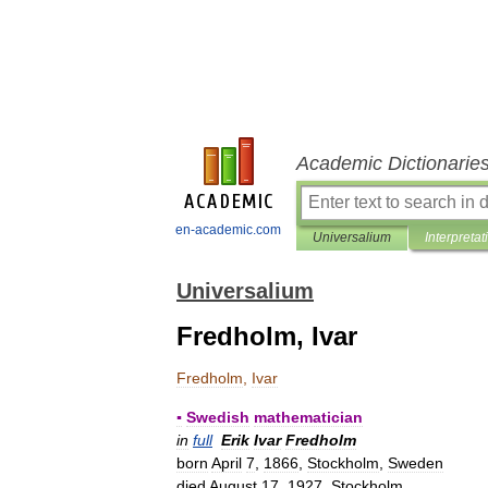
Academic Dictionarie
en-academic.com
Universalium
Interpretat
Universalium
Fredholm, Ivar
Fredholm
,
Ivar
▪
Swedish
mathematician
in
full
Erik
Ivar
Fredholm
born
April
7
,
1866
,
Stockholm
,
Sweden
died
August
17
,
1927
,
Stockholm