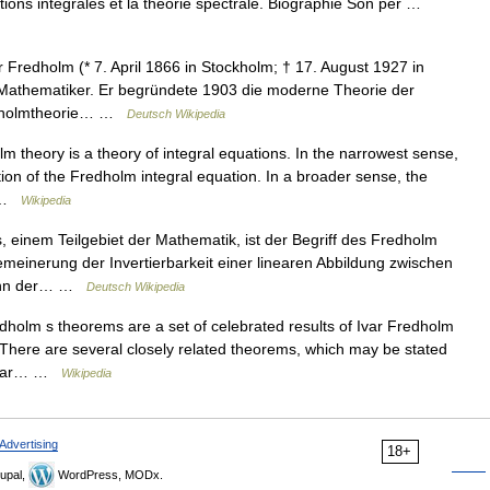
tions intégrales et la théorie spectrale. Biographie Son pèr …
 Fredholm (* 7. April 1866 in Stockholm; † 17. August 1927 in
Mathematiker. Er begründete 1903 die moderne Theorie der
redholmtheorie… …
Deutsch Wikipedia
 theory is a theory of integral equations. In the narrowest sense,
tion of the Fredholm integral equation. In a broader sense, the
… …
Wikipedia
, einem Teilgebiet der Mathematik, ist der Begriff des Fredholm
emeinerung der Invertierbarkeit einer linearen Abbildung zwischen
kann der… …
Deutsch Wikipedia
holm s theorems are a set of celebrated results of Ivar Fredholm
. There are several closely related theorems, which may be stated
linear… …
Wikipedia
Advertising
18+
upal,
WordPress, MODx.