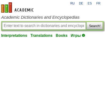
RU
DE
ES
FR
en-academic.com
Academic Dictionaries and Encyclopedias
Search!
Interpretations
Translations
Books
Игры ⚽