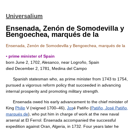
Universalium
Ensenada, Zenón de Somodevilla y
Bengoechea, marqués de la
Ensenada, Zenón de Somodevilla y Bengoechea, marqués de la
▪ prime minister of Spain
born June 2, 1702, Alesanco, near Logroño, Spain
died December 2, 1781, Medina del Campo
Spanish statesman who, as prime minister from 1743 to 1754,
pursued a vigorous reform policy that succeeded in advancing
internal prosperity and promoting military strength.
Ensenada owed his early advancement to the chief minister of
King
Philip
V (reigned 1700–46),
Jos
é Patiño (
Patiño, José Patiño,
marqués de
), who put him in charge of work at the new naval
arsenal at El Ferrol. Ensenada accompanied the successful
expedition against Oran, Algeria, in 1732. Four years later he