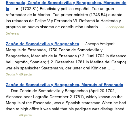
Ensenada, Zenón de Somodevilla y Bengoechea, Marqués de
la
— ► (1702 81) Estadista y político español. Fue un gran
reformador de la Marina. Fue primer ministro (1743 54) durante
los reinados de Felipe V y Fernando VI. Reformó la Hacienda y
propuso un nuevo sistema de contribución unitario …
Enciclopedia
Universal
Zenón de Somodevilla y Bengoechea
— Jacopo Amigoni:
Marquis de Ensenada, 1750 Zenón de Somodevilla y
Bengoechea, Marqués de la Ensenada (* 2. Juni 1702 in Alesanco
bei Logroño, Spanien; † 2. Dezember 1781 in Medina del Campo)
war ein spanischer Staatsmann, der unter drei Königen… …
Deutsch Wikipedia
Zenón de Somodevilla y Bengoechea, Marquis of Ensenada
— Don Zenón de Somodevilla y Bengoechea (April 20 1702,
Alesanco near Logroño December 2 1781), widely known as the
Marquis of the Ensenada, was a Spanish statesman.When he had
risen to high office it was said that his pedigree was distinguished,
… …
Wikipedia