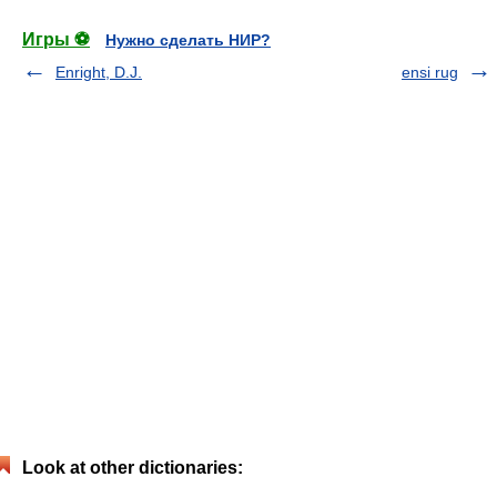
Игры ⚽
Нужно сделать НИР?
Enright, D.J.
ensi rug
Look at other dictionaries: