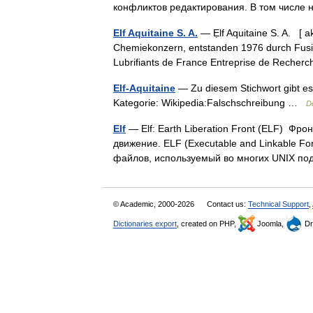
конфликтов редактирования. В том числе
Elf Aquitaine S. A.
— Ẹlf Aquitaine S. A. [ a
Chemiekonzern, entstanden 1976 durch Fusio
Lubrifiants de France Entreprise de Recher
Elf-Aquitaine
— Zu diesem Stichwort gibt es k
Kategorie: Wikipedia:Falschschreibung …
D
Elf
— Elf: Earth Liberation Front (ELF) Фр
движение. ELF (Executable and Linkable
файлов, используемый во многих UNIX 
© Academic, 2000-2026
Contact us:
Technical Support
,
Dictionaries export
, created on PHP,
Joomla,
Dr