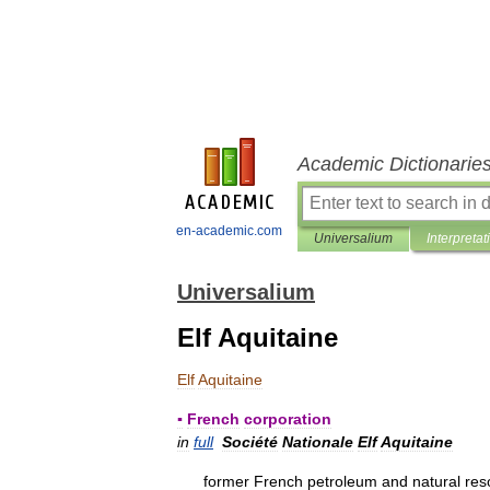
Academic Dictionarie
en-academic.com
Universalium
Interpretat
Universalium
Elf Aquitaine
Elf
Aquitaine
▪
French
corporation
in
full
Société
Nationale
Elf
Aquitaine
former
French
petroleum
and
natural
res