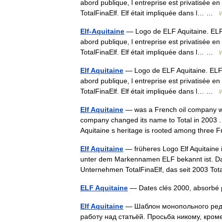
abord publique, l entreprise est privatisée e
TotalFinaElf. Elf était impliquée dans l… …
W
Elf-Aquitaine
— Logo de ELF Aquitaine. ELF A
abord publique, l entreprise est privatisée e
TotalFinaElf. Elf était impliquée dans l… …
W
Elf Aquitaine
— Logo de ELF Aquitaine. ELF Aq
abord publique, l entreprise est privatisée e
TotalFinaElf. Elf était impliquée dans l… …
W
Elf Aquitaine
— was a French oil company wh
company changed its name to Total in 2003 . 
Aquitaine s heritage is rooted among three
Elf Aquitaine
— früheres Logo Elf Aquitaine 
unter dem Markennamen ELF bekannt ist. Da
Unternehmen TotalFinaElf, das seit 2003 T
ELF Aquitaine
— Dates clés 2000, absorbé 
Elf Aquitaine
— Шаблон монопольного реда
работу над статьёй. Просьба никому, кром