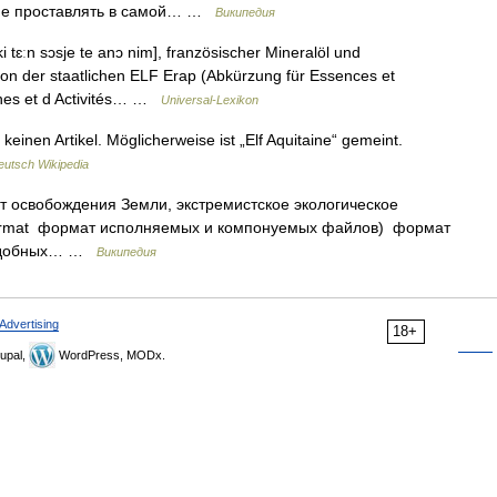
 не проставлять в самой… …
Википедия
ki tɛːn sɔsje te anɔ nim], französischer Mineralöl und
n der staatlichen ELF Erap (Abkürzung für Essences et
ches et d Activités… …
Universal-Lexikon
einen Artikel. Möglicherweise ist „Elf Aquitaine“ gemeint.
eutsch Wikipedia
онт освобождения Земли, экстремистское экологическое
 Format формат исполняемых и компонуемых файлов) формат
подобных… …
Википедия
Advertising
18+
upal,
WordPress, MODx.