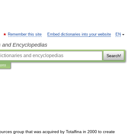
Remember this site
Embed dictionaries into your website
EN
s and Encyclopedias
Search!
ions
ources
group
that
was
acquired
by
Totalfina
in
2000
to
create