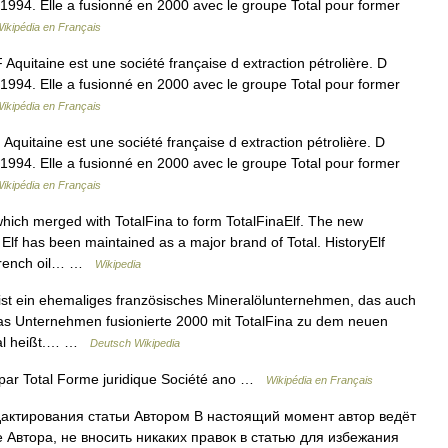
n 1994. Elle a fusionné en 2000 avec le groupe Total pour former
ikipédia en Français
quitaine est une société française d extraction pétrolière. D
n 1994. Elle a fusionné en 2000 avec le groupe Total pour former
ikipédia en Français
uitaine est une société française d extraction pétrolière. D
n 1994. Elle a fusionné en 2000 avec le groupe Total pour former
ikipédia en Français
ich merged with TotalFina to form TotalFinaElf. The new
Elf has been maintained as a major brand of Total. HistoryElf
 French oil… …
Wikipedia
ist ein ehemaliges französisches Mineralölunternehmen, das auch
s Unternehmen fusionierte 2000 mit TotalFina zu dem neuen
otal heißt.… …
Deutsch Wikipedia
par Total Forme juridique Société ano …
Wikipédia en Français
ктирования статьи Автором В настоящий момент автор ведёт
е Автора, не вносить никаких правок в статью для избежания