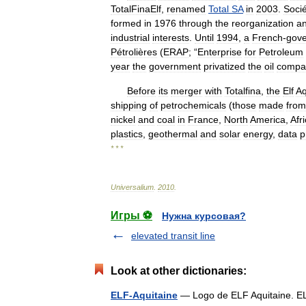
TotalFinaElf
,
renamed
Total
SA
in
2003
.
Soci
formed
in
1976
through
the
reorganization
a
industrial
interests
.
Until
1994
,
a
French
-
gov
Pétrolières
(
ERAP
; “
Enterprise
for
Petroleum
year
the
government
privatized
the
oil
compa
Before
its
merger
with
Totalfina
,
the
Elf
Aq
shipping
of
petrochemicals
(
those
made
from
nickel
and
coal
in
France
,
North
America
,
Afr
plastics
,
geothermal
and
solar
energy
,
data
p
* * *
Universalium
.
2010
.
Игры ⚽
Нужна курсовая?
elevated transit line
Look at other dictionaries:
ELF-Aquitaine
— Logo de ELF Aquitaine. ELF 