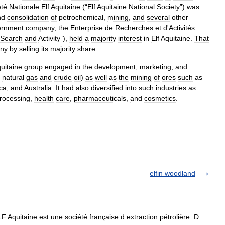
été
Nationale
Elf
Aquitaine
(“
Elf
Aquitaine
National
Society
”)
was
nd
consolidation
of
petrochemical
,
mining
,
and
several
other
ernment
company
,
the
Enterprise
de
Recherches
et
d
'
Activités
Search
and
Activity
”),
held
a
majority
interest
in
Elf
Aquitaine
.
That
ny
by
selling
its
majority
share
.
uitaine
group
engaged
in
the
development
,
marketing
,
and
natural
gas
and
crude
oil
)
as
well
as
the
mining
of
ores
such
as
ica
,
and
Australia
.
It
had
also
diversified
into
such
industries
as
rocessing
,
health
care
,
pharmaceuticals
,
and
cosmetics
.
elfin woodland
Aquitaine est une société française d extraction pétrolière. D