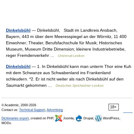
Dinkelsbühl
— Dịnkelsbühl, Stadt im Landkreis Ansbach,
Bayern, 443 m über dem Meeresspiegel an der Wörnitz, 11 400
Einwohner; Theater, Berufsfachschule für Musik; Historisches
Museum, Museum Dritte Dimension; kleinere Industriebetriebe,
reger Fremdenverkehr …
Universal-Lexikon
Dinkelsbühl
— 1. In Dinkelsbühl kann man unterm Thor eine Kuh
mit dem Schwanze aus Schwabenland ins Frankenland
schleudern. *2. Er ist nicht weiter als nach Dinkelsbühl auf den
Saumarkt gekommen …
Deutsches Sprichwörter-Lexikon
© Academic, 2000-2026
18+
Contact us:
Technical Support
,
Advertising
Dictionaries export
, created on PHP,
Joomla,
Drupal,
WordPress,
MODx.