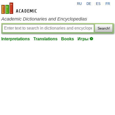
RU
DE
ES
FR
en-academic.com
Academic Dictionaries and Encyclopedias
Search!
Interpretations
Translations
Books
Игры ⚽