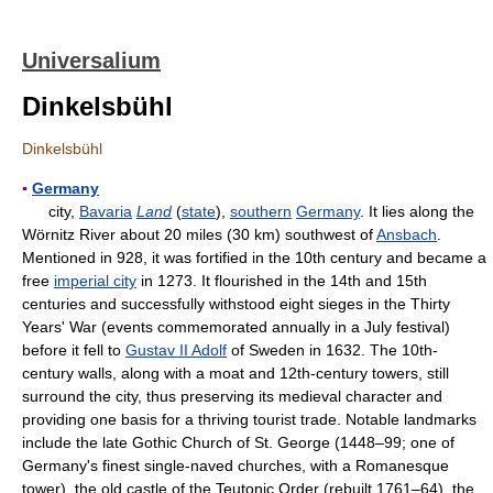
Universalium
Dinkelsbühl
Dinkelsbühl
▪
Germany
city,
Bavaria
Land
(
state
),
southern
Germany
. It lies along the
Wörnitz River about 20 miles (30 km) southwest of
Ansbach
.
Mentioned in 928, it was fortified in the 10th century and became a
free
imperial city
in 1273. It flourished in the 14th and 15th
centuries and successfully withstood eight sieges in the Thirty
Years' War (events commemorated annually in a July festival)
before it fell to
Gustav II Adolf
of Sweden in 1632. The 10th-
century walls, along with a moat and 12th-century towers, still
surround the city, thus preserving its medieval character and
providing one basis for a thriving tourist trade. Notable landmarks
include the late Gothic Church of St. George (1448–99; one of
Germany's finest single-naved churches, with a Romanesque
tower), the old castle of the Teutonic Order (rebuilt 1761–64), the