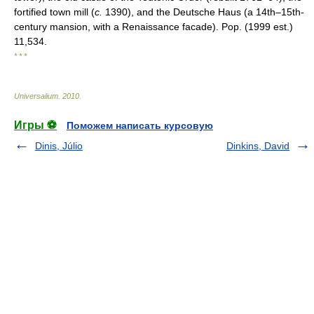
fortified town mill (
c.
1390), and the Deutsche Haus (a 14th–15th-
century mansion, with a Renaissance facade). Pop. (1999 est.)
11,534.
* * *
Universalium
.
2010
.
Игры ⚽
Поможем написать курсовую
Dinis, Júlio
Dinkins, David