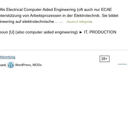
ls Electrical Computer Aided Engineering (oft auch nur ECAE
rstützung von Arbeitsprozessen in der Elektrotechnik. Sie bildet
ngineering auf elektrotechnische… …
Deutsch Wikipedia
un [U] (also computer aided engineering) ► IT, PRODUCTION
Advertising
18+
upal,
WordPress, MODx.