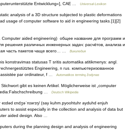
uterunterstützte Entwicklung«], CAE …
Universal-Lexikon
atic analysis of a 3D structure subjected to plastic deformations
d usage of computer software to aid in engineering tasks.[1][2]
 Computer aided engineering) общее название для программ и
я решения различных инженерных задач: расчётов, анализа и
ная часть пакетов чаще всего… …
Википедия
s konstravimas statusas T sritis automatika atitikmenys: angl.
rechnergestütztes Engineering, n rus. компьютеризованное
 assistée par ordinateur, f …
Automatikos terminų žodynas
tichwort gibt es keinen Artikel. Möglicherweise ist „computer
kipedia:Falschschreibung …
Deutsch Wikipedia
 eɪdəd ɛndʒəˈnɪərɪŋ/ (say kuhm.pyoohtuhr ayduhd enjuh
rs to assist especially in the collection and analysis of data but
puter aided design. Also …
uters during the planning design and analysis of engineering