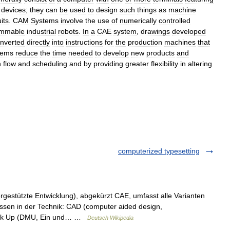
devices
;
they
can
be
used
to
design
such
things
as
machine
uits
.
CAM
Systems
involve
the
use
of
numerically
controlled
ammable
industrial
robots
.
In
a
CAE
system
,
drawings
developed
nverted
directly
into
instructions
for
the
production
machines
that
tems
reduce
the
time
needed
to
develop
new
products
and
n
flow
and
scheduling
and
by
providing
greater
flexibility
in
altering
computerized typesetting
rgestützte Entwicklung), abgekürzt CAE, umfasst alle Varianten
ssen in der Technik: CAD (computer aided design,
 Mock Up (DMU, Ein und… …
Deutsch Wikipedia