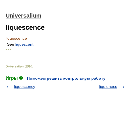
Universalium
liquescence
liquescence
See
liquescent
.
* * *
Universalium
.
2010
.
Игры ⚽
Поможем решить контрольную работу
liquescency
liquidness