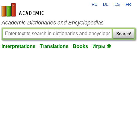
RU
DE
ES
FR
en-academic.com
Academic Dictionaries and Encyclopedias
Search!
Interpretations
Translations
Books
Игры ⚽