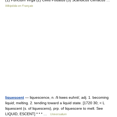
(1) Punctum Virga (2) Clivis Podatus (3) Scandicus Climacus …
Wikipédia en Français
liquescent
— liquescence, n. /li kwes euhnt/, adj. 1. becoming
liquid; melting. 2. tending toward a liquid state. [1720 30; < L
liquescent (s. of liquescens), prp. of liquescere to melt. See
LIQUID, ESCENT] * * * …
Universalium