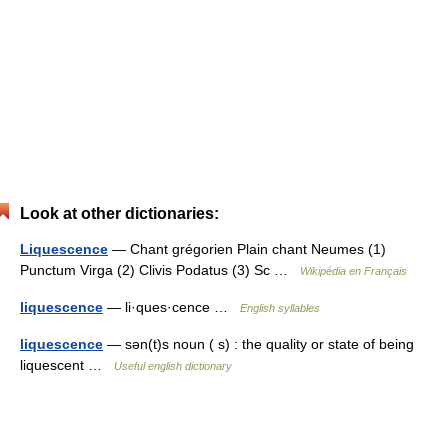
Look at other dictionaries:
Liquescence
— Chant grégorien Plain chant Neumes (1)
Punctum Virga (2) Clivis Podatus (3) Sc …
Wikipédia en Français
liquescence
— li·ques·cence …
English syllables
liquescence
— sən(t)s noun ( s) : the quality or state of being
liquescent …
Useful english dictionary