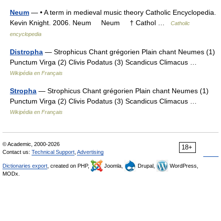
Neum
— • A term in medieval music theory Catholic Encyclopedia.
Kevin Knight. 2006. Neum Neum † Cathol …
Catholic
encyclopedia
Distropha
— Strophicus Chant grégorien Plain chant Neumes (1)
Punctum Virga (2) Clivis Podatus (3) Scandicus Climacus …
Wikipédia en Français
Stropha
— Strophicus Chant grégorien Plain chant Neumes (1)
Punctum Virga (2) Clivis Podatus (3) Scandicus Climacus …
Wikipédia en Français
© Academic, 2000-2026
18+
Contact us:
Technical Support
,
Advertising
Dictionaries export
, created on PHP,
Joomla,
Drupal,
WordPress,
MODx.