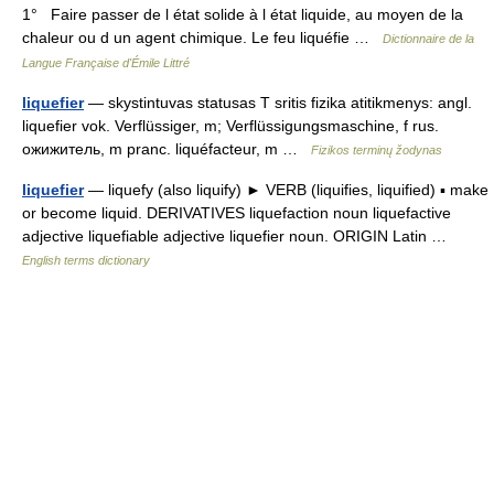
1° Faire passer de l état solide à l état liquide, au moyen de la
chaleur ou d un agent chimique. Le feu liquéfie …
Dictionnaire de la
Langue Française d'Émile Littré
liquefier
— skystintuvas statusas T sritis fizika atitikmenys: angl.
liquefier vok. Verflüssiger, m; Verflüssigungsmaschine, f rus.
ожижитель, m pranc. liquéfacteur, m …
Fizikos terminų žodynas
liquefier
— liquefy (also liquify) ► VERB (liquifies, liquified) ▪ make
or become liquid. DERIVATIVES liquefaction noun liquefactive
adjective liquefiable adjective liquefier noun. ORIGIN Latin …
English terms dictionary