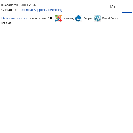
© Academic, 2000-2026
18+
Contact us:
Technical Support
,
Advertising
Dictionaries export
, created on PHP,
Joomla,
Drupal,
WordPress,
MODx.