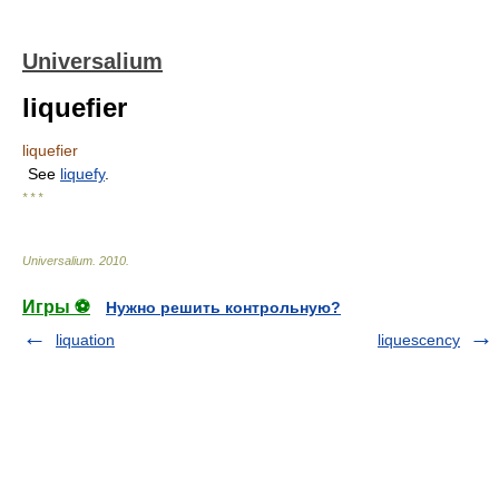
Universalium
liquefier
liquefier
See
liquefy
.
* * *
Universalium
.
2010
.
Игры ⚽
Нужно решить контрольную?
liquation
liquescency