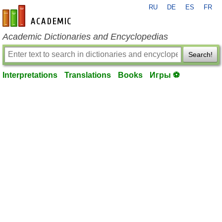
RU
DE
ES
FR
en-academic.com
Academic Dictionaries and Encyclopedias
Search!
Interpretations
Translations
Books
Игры ⚽