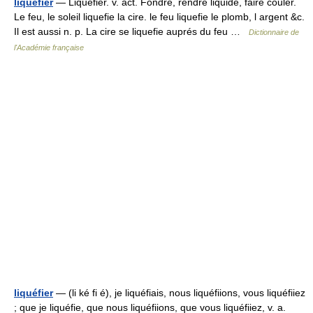
liquefier
— Liquefier. v. act. Fondre, rendre liquide, faire couler.
Le feu, le soleil liquefie la cire. le feu liquefie le plomb, l argent &c.
Il est aussi n. p. La cire se liquefie auprés du feu …
Dictionnaire de
l'Académie française
liquéfier
— (li ké fi é), je liquéfiais, nous liquéfiions, vous liquéfiiez
; que je liquéfie, que nous liquéfiions, que vous liquéfiiez, v. a.