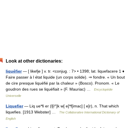
Look at other dictionaries:
liquéfier
— [ likefje ] v. tr. <conjug. : 7> • 1398; lat. liquefacere 1 ♦
Faire passer à l état liquide (un corps solide). ⇒ fondre. « Un bout
de cire presque liquéfié par la chaleur » (Bosco). Pronom. « Le
goudron des rues se liquéfiait » (F. Mauriac) …
Encyclopédie
Universelle
Liquefier
— Liq ue*fi er (l[i^]k w[ e]*f[imac] [ e]r), n. That which
liquefies. [1913 Webster] …
The Collaborative International Dictionary of
English