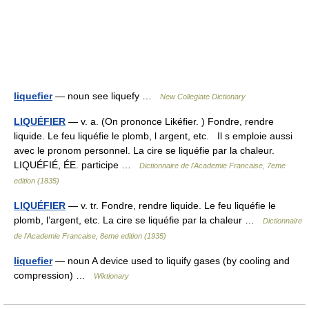
liquefier
— noun see liquefy …
New Collegiate Dictionary
LIQUÉFIER
— v. a. (On prononce Likéfier. ) Fondre, rendre
liquide. Le feu liquéfie le plomb, l argent, etc. Il s emploie aussi
avec le pronom personnel. La cire se liquéfie par la chaleur.
LIQUÉFIÉ, ÉE. participe …
Dictionnaire de l'Academie Francaise, 7eme
edition (1835)
LIQUÉFIER
— v. tr. Fondre, rendre liquide. Le feu liquéfie le
plomb, l’argent, etc. La cire se liquéfie par la chaleur …
Dictionnaire
de l'Academie Francaise, 8eme edition (1935)
liquefier
— noun A device used to liquify gases (by cooling and
compression) …
Wiktionary