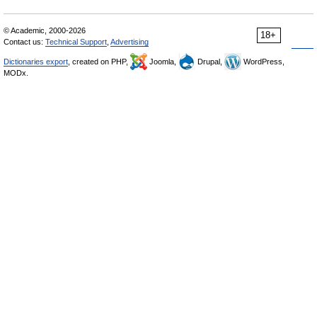
© Academic, 2000-2026
18+
Contact us:
Technical Support
,
Advertising
Dictionaries export
, created on PHP,
Joomla,
Drupal,
WordPress,
MODx.