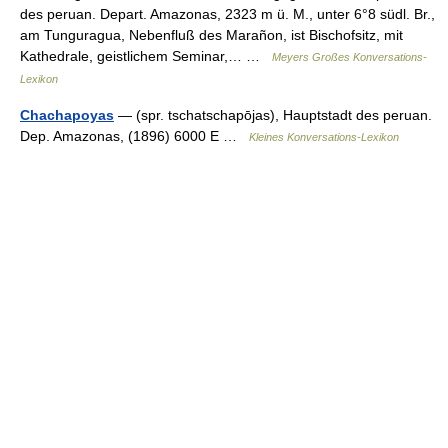
des peruan. Depart. Amazonas, 2323 m ü. M., unter 6°8 südl. Br.,
am Tunguragua, Nebenfluß des Marañon, ist Bischofsitz, mit
Kathedrale, geistlichem Seminar,… …
Meyers Großes Konversations-
Lexikon
Chachapoyas
— (spr. tschatschapōjas), Hauptstadt des peruan.
Dep. Amazonas, (1896) 6000 E …
Kleines Konversations-Lexikon