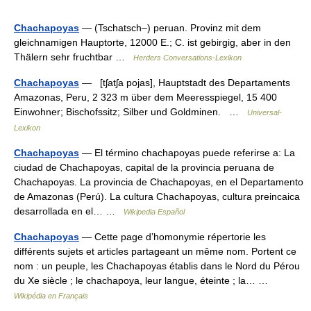
Chachapoyas
— (Tschatsch–) peruan. Provinz mit dem
gleichnamigen Hauptorte, 12000 E.; C. ist gebirgig, aber in den
Thälern sehr fruchtbar …
Herders Conversations-Lexikon
Chachapoyas
— [tʃatʃa pojas], Hauptstadt des Departaments
Amazonas, Peru, 2 323 m über dem Meeresspiegel, 15 400
Einwohner; Bischofssitz; Silber und Goldminen. …
Universal-
Lexikon
Chachapoyas
— El término chachapoyas puede referirse a: La
ciudad de Chachapoyas, capital de la provincia peruana de
Chachapoyas. La provincia de Chachapoyas, en el Departamento
de Amazonas (Perú). La cultura Chachapoyas, cultura preincaica
desarrollada en el… …
Wikipedia Español
Chachapoyas
— Cette page d’homonymie répertorie les
différents sujets et articles partageant un même nom. Portent ce
nom : un peuple, les Chachapoyas établis dans le Nord du Pérou
du Xe siècle ; le chachapoya, leur langue, éteinte ; la… …
Wikipédia en Français