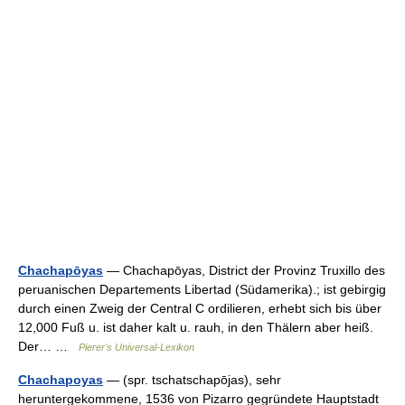
Chachapōyas
— Chachapōyas, District der Provinz Truxillo des
peruanischen Departements Libertad (Südamerika).; ist gebirgig
durch einen Zweig der Central C ordilieren, erhebt sich bis über
12,000 Fuß u. ist daher kalt u. rauh, in den Thälern aber heiß.
Der… …
Pierer's Universal-Lexikon
Chachapoyas
— (spr. tschatschapōjas), sehr
heruntergekommene, 1536 von Pizarro gegründete Hauptstadt