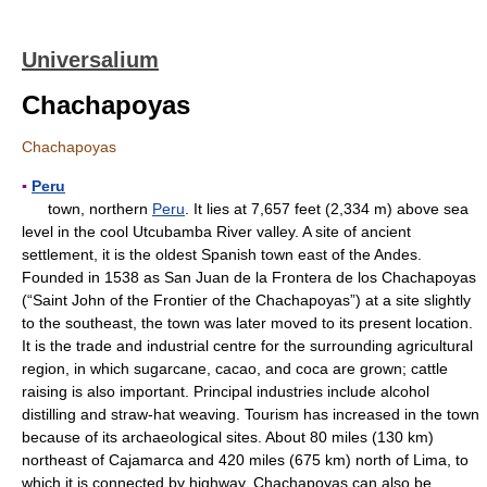
Universalium
Chachapoyas
Chachapoyas
▪
Peru
town, northern
Peru
. It lies at 7,657 feet (2,334 m) above sea
level in the cool Utcubamba River valley. A site of ancient
settlement, it is the oldest Spanish town east of the Andes.
Founded in 1538 as San Juan de la Frontera de los Chachapoyas
(“Saint John of the Frontier of the Chachapoyas”) at a site slightly
to the southeast, the town was later moved to its present location.
It is the trade and industrial centre for the surrounding agricultural
region, in which sugarcane, cacao, and coca are grown; cattle
raising is also important. Principal industries include alcohol
distilling and straw-hat weaving. Tourism has increased in the town
because of its archaeological sites. About 80 miles (130 km)
northeast of Cajamarca and 420 miles (675 km) north of Lima, to
which it is connected by highway, Chachapoyas can also be