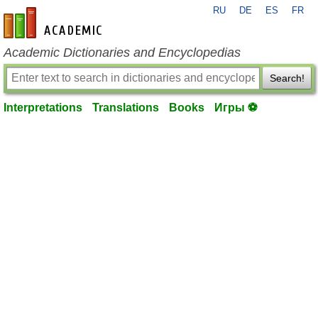
RU
DE
ES
FR
en-academic.com
Academic Dictionaries and Encyclopedias
Search!
Interpretations
Translations
Books
Игры ⚽