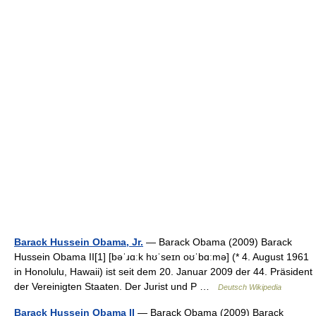
Barack Hussein Obama, Jr.
— Barack Obama (2009) Barack
Hussein Obama II[1] [bəˈɹɑːk hʊˈseɪn oʊˈbɑːmə] (* 4. August 1961
in Honolulu, Hawaii) ist seit dem 20. Januar 2009 der 44. Präsident
der Vereinigten Staaten. Der Jurist und P …
Deutsch Wikipedia
Barack Hussein Obama II
— Barack Obama (2009) Barack