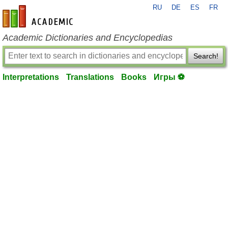
RU
DE
ES
FR
en-academic.com
Academic Dictionaries and Encyclopedias
Search!
Interpretations
Translations
Books
Игры ⚽