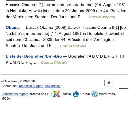
Hussein Obama II[1] [bəˈɹɑːk hʊˈseɪn oʊˈbɑːmə] (* 4. August 1961
in Honolulu, Hawaii) ist seit dem 20. Januar 2009 der 44. Präsident
der Vereinigten Staaten. Der Jurist und P …
Deutsch Wikipedia
Obama
— Barack Obama (2009) Barack Hussein Obama II[1] [bə
ˈɹɑːk hʊˈseɪn oʊˈbɑːmə] (* 4. August 1961 in Honolulu, Hawaii) ist
seit dem 20. Januar 2009 der 44. Präsident der Vereinigten
Staaten. Der Jurist und P …
Deutsch Wikipedia
Liste der Biografien/Brn–Bro
— Biografien: A B C D E F G H I J
K L M N O P Q …
Deutsch Wikipedia
© Academic, 2000-2026
18+
Contact us:
Technical Support
,
Advertising
Dictionaries export
, created on PHP,
Joomla,
Drupal,
WordPress,
MODx.