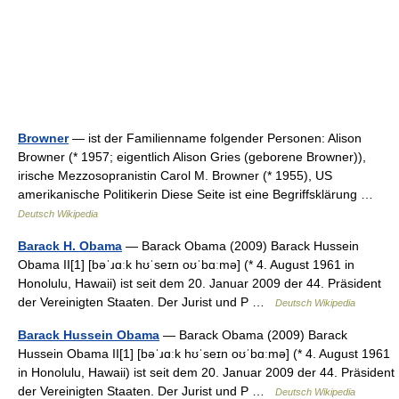
Browner
— ist der Familienname folgender Personen: Alison
Browner (* 1957; eigentlich Alison Gries (geborene Browner)),
irische Mezzosopranistin Carol M. Browner (* 1955), US
amerikanische Politikerin Diese Seite ist eine Begriffsklärung …
Deutsch Wikipedia
Barack H. Obama
— Barack Obama (2009) Barack Hussein
Obama II[1] [bəˈɹɑːk hʊˈseɪn oʊˈbɑːmə] (* 4. August 1961 in
Honolulu, Hawaii) ist seit dem 20. Januar 2009 der 44. Präsident
der Vereinigten Staaten. Der Jurist und P …
Deutsch Wikipedia
Barack Hussein Obama
— Barack Obama (2009) Barack
Hussein Obama II[1] [bəˈɹɑːk hʊˈseɪn oʊˈbɑːmə] (* 4. August 1961
in Honolulu, Hawaii) ist seit dem 20. Januar 2009 der 44. Präsident
der Vereinigten Staaten. Der Jurist und P …
Deutsch Wikipedia