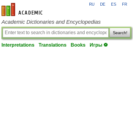
RU
DE
ES
FR
en-academic.com
Academic Dictionaries and Encyclopedias
Search!
Interpretations
Translations
Books
Игры ⚽