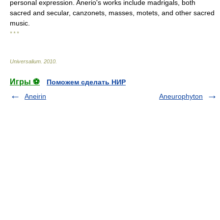
personal expression. Anerio's works include madrigals, both
sacred and secular, canzonets, masses, motets, and other sacred
music.
* * *
Universalium
.
2010
.
Игры ⚽
Поможем сделать НИР
Aneirin
Aneurophyton