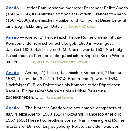
Anerio
— ist der Familienname mehrerer Personen: Felice Anerio
(1560–1614), italienischer Komponist Giovanni Francesco Anerio
(1567–1630), italienischer Musiker und Komponist Diese Seite ist
eine Begriffsklärung zur Unte …
Deutsch Wikipedia
Anerĭo
— Anerĭo, 1) Felice (auch Felice Romano genannt), ital.
Komponist der römischen Schule, geb. 1560 in Rom, gest.
daselbst 1630, Schüler von G. M. Nanini, wurde 1594 Nachfolger
Palestrinas als Komponist der päpstlichen Kapelle. Seine Werke
stehen… …
Meyers Großes Konversations-Lexikon
Anerio
— Anerio, 1) Felice, italienischer Komponist, * Rom um
1560, ✝ ebenda 26./27. 9. 1614, Bruder von 2); wurde 1594
Nachfolger G. P. da Palestrinas als Komponist der Päpstlichen
Kapelle. Einige seiner Werke wurden früher Palestrina
zugeschrieben.… …
Universal-Lexikon
Anerio
— The brothers Anerio were two notable composers of
Italy:*Felice Anerio (1560 1614) *Giovanni Francesco Anerio (c.
1567 1630)These two brothers born at Narni, were great Roman
masters of 16th century polyphony. Felice, the elder, was born