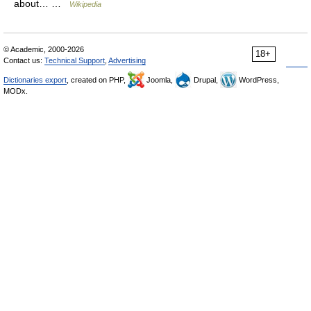
about… …
Wikipedia
© Academic, 2000-2026
18+
Contact us:
Technical Support
,
Advertising
Dictionaries export
, created on PHP,
Joomla,
Drupal,
WordPress,
MODx.