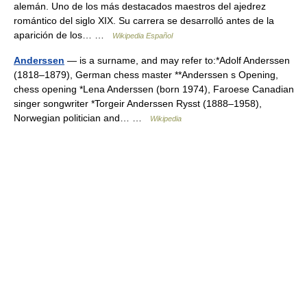
alemán. Uno de los más destacados maestros del ajedrez
romántico del siglo XIX. Su carrera se desarrolló antes de la
aparición de los… …
Wikipedia Español
Anderssen
— is a surname, and may refer to:*Adolf Anderssen
(1818–1879), German chess master **Anderssen s Opening,
chess opening *Lena Anderssen (born 1974), Faroese Canadian
singer songwriter *Torgeir Anderssen Rysst (1888–1958),
Norwegian politician and… …
Wikipedia