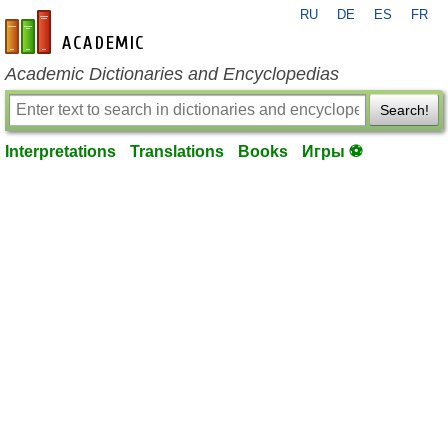
RU
DE
ES
FR
en-academic.com
Academic Dictionaries and Encyclopedias
Search!
Interpretations
Translations
Books
Игры ⚽