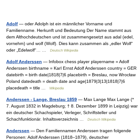
Adolf
— oder Adolph ist ein männlicher Vorname und
Familienname. Herkunft und Bedeutung Der Name stammt aus
dem Althochdeutschen und ist zusammengesetzt aus adal (edel,
vornehm) und wolf (Wolf). Dies kann zusammen als „edler Wolf“
oder „Edelwolf“… …
Deutsch Wikipedia
Adolf Anderssen
— Infobox chess player playername = Adolf
Anderssen birthname = Karl Ernst Adolf Anderssen country = GER
datebirth = birth date|1818|7|6 placebirth = Breslau, now Wrocław
Poland datedeath = death date and age|1879|3|13|1818|7|6
placedeath = title …
Wikipedia
Anderssen - Lange, Breslau 1859
— Max Lange Max Lange (*
7. August 1832 in Magdeburg; † 8. Dezember 1899 in Leipzig) war
ein deutscher Schachspieler, Verleger, Schriftsteller und
Schachfunktionär. Inhaltsverzeichnis …
Deutsch Wikipedia
Anderssen
— Den Familiennamen Anderssen tragen folgende
Personen: Adolf Anderssen (1818–1879), deutscher