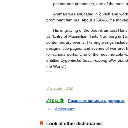
painter
and
printmaker
,
one
of
the
most
p
Amman
was
educated
in
Zürich
and
wor
prominent
families
.
About
1560
–
61
he
move
His
engraving
of
the
poet
-
dramatist
Hans
as
“
Entry
of
Maximilian
II
into
Nürnberg
in
15
contemporary
events
.
His
engravings
include
designs
;
title
pages
;
and
scenes
of
warfare
,
h
for
various
works
.
One
of
the
most
notable
w
entitled
Eygentliche
Beschreibung
aller
Stän
the
World
”).
* * *
Universalium
.
2010
.
Игры ⚽
Поможем написать реферат
Amiternum
Look at other dictionaries: