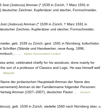
Jost (Jodocus) Amman (* 1539 in Zürich, † März 1591 in
) deutscher Zeichner, Kupferätzer und stecher, Formschneider,
ost (Jodocus) Amman (* 1539 in Zürich; † März 1591 in
deutscher Zeichner, Kupferätzer und stecher, Formschneider,
der, geb. 1539 zu Zürich, gest. 1591 in Nürnberg; kulturhistor.
he Schriften (Stände und Handwerker, neue Ausg. 1896;
Stammbuch,… …
Kleines Konversations-Lexikon
 artist, celebrated chiefly for his woodcuts, done mainly for
the son of a professor of Classics and Logic. He was himself well
 …
Wikipedia
 Name der jordanischen Hauptstadt Amman der Name des
ernement) Amman ist der Familienname folgender Personen:
r Hartwig Amman (1927–2007), deutscher Pastor …
Deutsch
cus), geb. 1539 in Zürich, siedelte 1560 nach Nürnberg über, u.