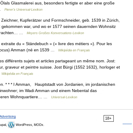
r Ölals Glasmalerei aus, besonders fertigte er aber eine große
… …
Pierer's Universal-Lexikon
Zeichner, Kupferätzer und Formschneider, geb. 1539 in Zürich,
rst gekommen war, und wo er 1577 seinen dauernden Wohnsitz
, Trachten… …
Meyers Großes Konversations-Lexikon
extraite du « Ständebuch » (« livre des métiers »). Pour les
Jodocus) Amman (né en 1539 …
Wikipédia en Français
 différents sujets et articles partageant un même nom. Jost:
 graveur et peintre suisse. Jost Bürgi (1552 1632), horloger et
…
Wikipédia en Français
. * * * I Amman, Hauptstadt von Jordanien, im jordanischen
Einwohner; im Wadi Amman und einem Nebental das
nehmeren Wohnquartiere… …
Universal-Lexikon
Advertising
18+
upal,
WordPress, MODx.