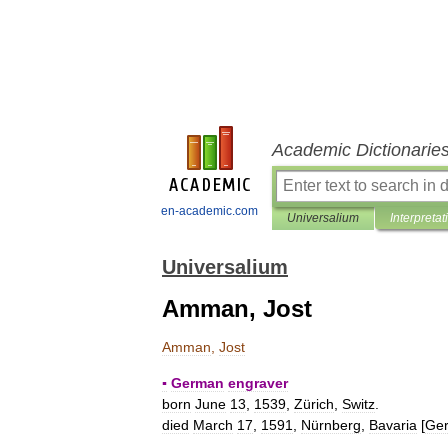
Academic Dictionarie
en-academic.com
Universalium
Interpretat
Universalium
Amman, Jost
Amman
,
Jost
▪
German
engraver
born
June
13
,
1539
,
Zürich
,
Switz
.
died
March
17
,
1591
,
Nürnberg
,
Bavaria
[
Ge