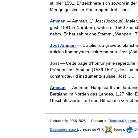
st. hier 1591. Er zeichnete sich sowohl in de
Menge geistvoller Radirungen, trefflicher
Amman
— Amman, 1) Jost (Jodocus), Maler, 
gest. 1591 in Nürnberg, wohin er 1560 zue
nahm. Er hat zahlreiche Stamm , Wappen 
Jost Amman
— L atelier du graveur, planche 
articles homonymes, voir Ammann. Jost (
Jost
— Cette page d’homonymie répertorie les
Prénom Jost Amman (1539 1591), dessinateur,
constructeur d instruments suisse. Jost… 
Amman
— Am|man: Hauptstadt von Jordanien
Bergland im Norden des Landes, 1,27 Mio. 
Geschäftsviertel, auf den Höhen die vor
© Academic, 2000-2026
Contact us:
Technical Support
,
Dictionaries export
, created on PHP,
Joomla,
Dr