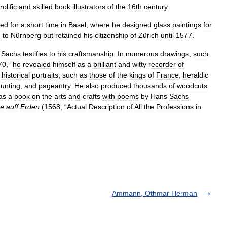
rolific
and
skilled
book
illustrators
of
the
16th
century
.
ked
for
a
short
time
in
Basel
,
where
he
designed
glass
paintings
for
d
to
Nürnberg
but
retained
his
citizenship
of
Zürich
until
1577
.
Sachs
testifies
to
his
craftsmanship
.
In
numerous
drawings
,
such
70
,”
he
revealed
himself
as
a
brilliant
and
witty
recorder
of
historical
portraits
,
such
as
those
of
the
kings
of
France
;
heraldic
unting
,
and
pageantry
.
He
also
produced
thousands
of
woodcuts
as
a
book
on
the
arts
and
crafts
with
poems
by
Hans
Sachs
de
auff
Erden
(
1568
; “
Actual
Description
of
All
the
Professions
in
Ammann, Othmar Herman