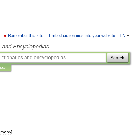
Remember this site
Embed dictionaries into your website
EN
s and Encyclopedias
Search!
ions
rmany
]