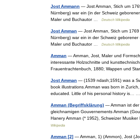
Jost Ammann
— Jost Amman, Stich um 1769 
Nürnberg) war ein (in der Schweiz geborener
Maler und Buchautor …
Deutsch Wikipedia
Jost Amman
— Jost Amman, Stich um 1769 J
Nürnberg) war ein in der Schweiz geborener 
Maler und Buchautor …
Deutsch Wikipedia
Amman
— Amman, Jost, Maler und Formschnei
interessante Holzschnitte und kunsttechnisc
Frauentrachtenbuch, 1880; Wappen und 
Jost Amman
— (1539 ndash;1591) was a Swiss
book illustrations.Amman was born in Zurich, 
educated. Little of his personal history is…
Amman (Begriffsklärung)
— Amman ist der
gleichnamigen Gouvernements Amman (Gouv
Hanery Amman (* 1952), Schweizer Musike
Wikipedia
Amman [2]
— Amman, 1) (Ammon), Jost (Jodo