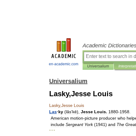
Academic Dictionarie
en-academic.com
Universalium
Interpretat
Universalium
Lasky,Jesse Louis
Lasky
,
Jesse
Louis
Las
·
ky
(
lăsʹkē
),
Jesse
Louis
.
1880
-
1958
.
American
motion
-
picture
producer
who
help
include
Sergeant
York
(
1941
)
and
The
Grea
* * *