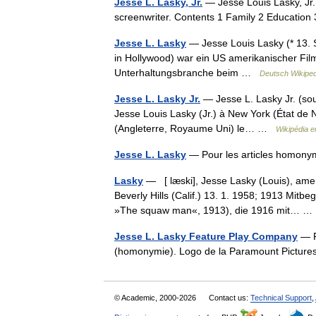
Jesse L. Lasky, Jr.
— Jesse Louis Lasky, Jr.
screenwriter. Contents 1 Family 2 Educatio
Jesse L. Lasky
— Jesse Louis Lasky (* 13. 
in Hollywood) war ein US amerikanischer Film
Unterhaltungsbranche beim …
Deutsch Wikiped
Jesse L. Lasky Jr.
— Jesse L. Lasky Jr. (sou
Jesse Louis Lasky (Jr.) à New York (État de
(Angleterre, Royaume Uni) le… …
Wikipédia e
Jesse L. Lasky
— Pour les articles homony
Lasky
— [ læski], Jesse Lasky (Louis), amer
Beverly Hills (Calif.) 13. 1. 1958; 1913 Mit
»The squaw man«, 1913), die 1916 mit… 
Jesse L. Lasky Feature Play Company
— P
(homonymie). Logo de la Paramount Pictu
© Academic, 2000-2026
Contact us:
Technical Support
,