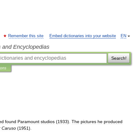
Remember this site
Embed dictionaries into your website
EN
s and Encyclopedias
Search!
ions
ed
found
Paramount
studios
(
1933
).
The
pictures
he
produced
t
Caruso
(
1951
).