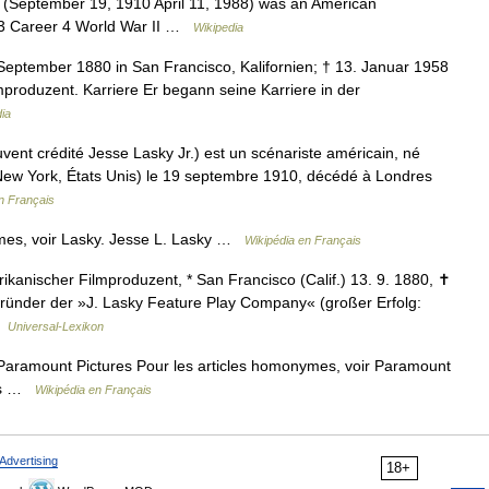
 (September 19, 1910 April 11, 1988) was an American
n 3 Career 4 World War II …
Wikipedia
September 1880 in San Francisco, Kalifornien; † 13. Januar 1958
produzent. Karriere Er begann seine Karriere in der
ia
vent crédité Jesse Lasky Jr.) est un scénariste américain, né
 New York, États Unis) le 19 septembre 1910, décédé à Londres
n Français
mes, voir Lasky. Jesse L. Lasky …
Wikipédia en Français
ikanischer Filmproduzent, * San Francisco (Calif.) 13. 9. 1880, ✝
begründer der »J. Lasky Feature Play Company« (großer Erfolg:
…
Universal-Lexikon
aramount Pictures Pour les articles homonymes, voir Paramount
res …
Wikipédia en Français
Advertising
18+