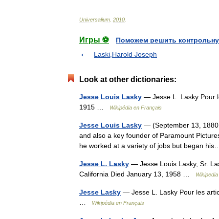
Universalium
.
2010
.
Игры ⚽
Поможем решить контрольну
Laski,Harold Joseph
Look at other dictionaries:
Jesse Louis Lasky
— Jesse L. Lasky Pour le
1915 …
Wikipédia en Français
Jesse Louis Lasky
— (September 13, 1880 n
and also a key founder of Paramount Pictures
he worked at a variety of jobs but began h
Jesse L. Lasky
— Jesse Louis Lasky, Sr. La
California Died January 13, 1958 …
Wikipedia
Jesse Lasky
— Jesse L. Lasky Pour les arti
…
Wikipédia en Français