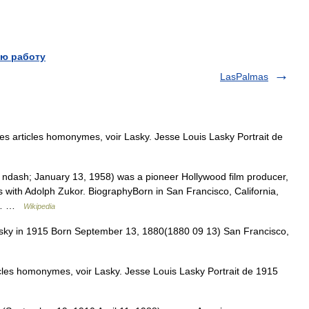
ю работу
LasPalmas
s articles homonymes, voir Lasky. Jesse Louis Lasky Portrait de
dash; January 13, 1958) was a pioneer Hollywood film producer,
 with Adolph Zukor. BiographyBorn in San Francisco, California,
is… …
Wikipedia
sky in 1915 Born September 13, 1880(1880 09 13) San Francisco,
cles homonymes, voir Lasky. Jesse Louis Lasky Portrait de 1915