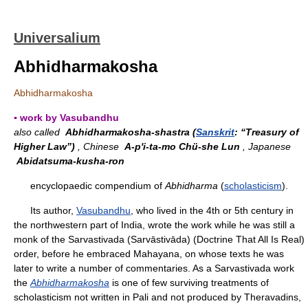
Universalium
Abhidharmakosha
Abhidharmakosha
▪ work by Vasubandhu
also called
Abhidharmakosha-shastra (
Sanskrit
: “Treasury of
Higher Law”)
, Chinese
A-p'i-ta-mo Chü-she Lun
, Japanese
Abidatsuma-kusha-ron
encyclopaedic compendium of
Abhidharma
(
scholasticism
).
Its author,
Vasubandhu
, who lived in the 4th or 5th century in
the northwestern part of India, wrote the work while he was still a
monk of the Sarvastivada (Sarvāstivāda) (Doctrine That All Is Real)
order, before he embraced Mahayana, on whose texts he was
later to write a number of commentaries. As a Sarvastivada work
the
Abhidharmakosha
is one of few surviving treatments of
scholasticism not written in Pali and not produced by Theravadins,