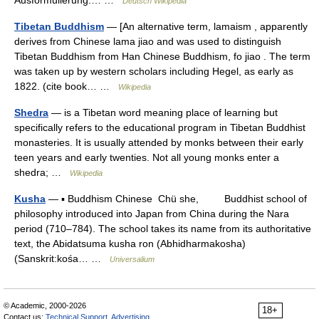
Ausformulierung.… …
Deutsch Wikipedia
Tibetan Buddhism
— [An alternative term, lamaism , apparently
derives from Chinese lama jiao and was used to distinguish
Tibetan Buddhism from Han Chinese Buddhism, fo jiao . The term
was taken up by western scholars including Hegel, as early as
1822. (cite book… …
Wikipedia
Shedra
— is a Tibetan word meaning place of learning but
specifically refers to the educational program in Tibetan Buddhist
monasteries. It is usually attended by monks between their early
teen years and early twenties. Not all young monks enter a
shedra; …
Wikipedia
Kusha
— ▪ Buddhism Chinese Chü she, Buddhist school of
philosophy introduced into Japan from China during the Nara
period (710–784). The school takes its name from its authoritative
text, the Abidatsuma kusha ron (Abhidharmakosha)
(Sanskrit:kośa… …
Universalium
© Academic, 2000-2026
18+
Contact us:
Technical Support
,
Advertising