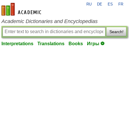
RU
DE
ES
FR
en-academic.com
Academic Dictionaries and Encyclopedias
Search!
Interpretations
Translations
Books
Игры ⚽