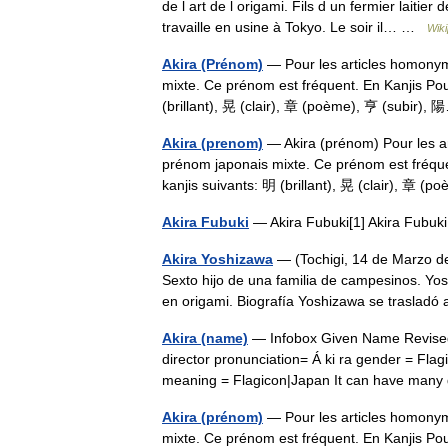
de l art de l origami. Fils d un fermier laitier
travaille en usine à Tokyo. Le soir il… …
Wiki
Akira (Prénom)
— Pour les articles homonym
mixte. Ce prénom est fréquent. En Kanjis Po
(brillant), 晃 (clair), 章 (poème), 亨 (subir
Akira (prenom)
— Akira (prénom) Pour les a
prénom japonais mixte. Ce prénom est fréque
kanjis suivants: 明 (brillant), 晃 (clair), 章
Akira Fubuki
— Akira Fubuki[1] Akira Fubu
Akira Yoshizawa
— (Tochigi, 14 de Marzo d
Sexto hijo de una familia de campesinos. Yosh
en origami. Biografía Yoshizawa se trasla
Akira (name)
— Infobox Given Name Revised 
director pronunciation= Á ki ra gender = Fl
meaning = Flagicon|Japan It can have man
Akira (prénom)
— Pour les articles homonym
mixte. Ce prénom est fréquent. En Kanjis Po