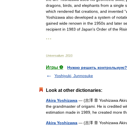
dragons
,
birds
,
and
elephants
from
a
single
s
which
rendered
flat
creations
,
and
invented
“
Yoshizawa
also
developed
a
system
of
notat
gained
wide
renown
in
the
1950s
and
later
s
recipient
in
1983
of
Japan
'
s
Order
of
the
Risi
* * *
Universalium
.
2010
.
Игры ⚽
Нужно решить контрольную?
Yoshiyuki, Junnosuke
Look at other dictionaries:
Akira Yoshizawa
— (吉澤 章 Yoshizawa Akira ;
the grandmaster of origami. He is credited with
estimation made in 1989, he created more
Akira Yoshizawa
— (吉澤 章 Yoshizawa Akira; 