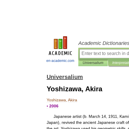
Academic Dictionarie
en-academic.com
Universalium
Interpretat
Universalium
Yoshizawa, Akira
Yoshizawa
,
Akira
▪
2006
Japanese
artist
(
b
.
March
14
,
1911
,
Kami
Japan
),
revived
the
ancient
Japanese
craft
of
the
art
.
Yoshizawa
used
his
geometric
skills
,