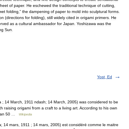
heet
of
paper
.
He
eschewed
the
traditional
technique
of
cutting
,
wet
folding
,”
the
dampening
of
paper
to
mold
into
sculptural
forms
.
ion
(
directions
for
folding
),
still
widely
cited
in
origami
primers
.
He
erved
as
a
cultural
ambassador
for
Japan
.
Yoshizawa
was
the
ng
Sun
.
Yost, Ed
 14 March, 1911 ndash; 14 March, 2005) was considered to be
 raising origami from a craft to a living art. According to his own
 than 50 …
Wikipedia
14 mars, 1911 ; 14 mars, 2005) est considéré comme le maitre