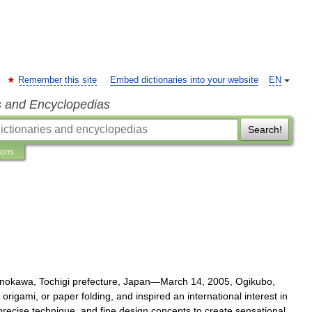
Remember this site
Embed dictionaries into your website
EN
s and Encyclopedias
Search!
ions
nokawa
,
Tochigi
prefecture
,
Japan
—
March
14
,
2005
,
Ogikubo
,
origami
,
or
paper
folding
,
and
inspired
an
international
interest
in
precise
technique
,
and
fine
design
concepts
to
create
sensational