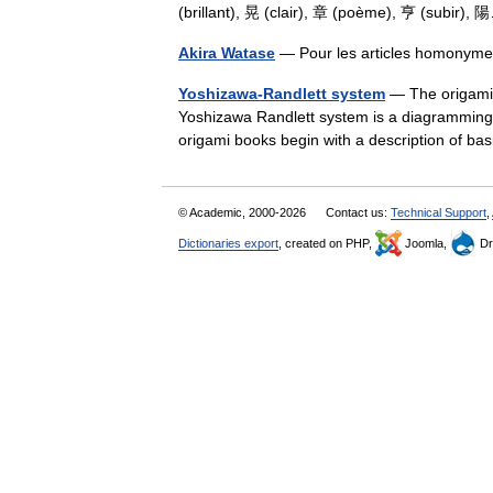
(brillant), 晃 (clair), 章 (poème), 亨 (subir
Akira Watase
— Pour les articles homonyme
Yoshizawa-Randlett system
— The origami 
Yoshizawa Randlett system is a diagramming 
origami books begin with a description of 
© Academic, 2000-2026
Contact us:
Technical Support
,
Dictionaries export
, created on PHP,
Joomla,
Dr