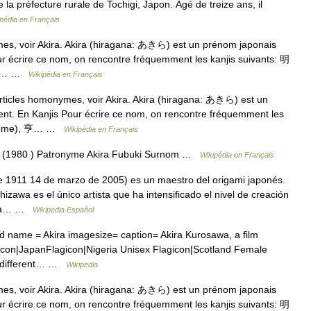
 de la préfecture rurale de Tochigi, Japon. Âgé de treize ans, il
pédia en Français
es, voir Akira. Akira (hiragana: あきら) est un prénom japonais
ur écrire ce nom, on rencontre fréquemment les kanjis suivants: 明
), 陽… …
Wikipédia en Français
rticles homonymes, voir Akira. Akira (hiragana: あきら) est un
nt. En Kanjis Pour écrire ce nom, on rencontre fréquemment les
 (poème), 亨… …
Wikipédia en Français
ki (1980 ) Patronyme Akira Fubuki Surnom …
Wikipédia en Français
e 1911 14 de marzo de 2005) es un maestro del origami japonés.
izawa es el único artista que ha intensificado el nivel de creación
dó a… …
Wikipedia Español
name = Akira imagesize= caption= Akira Kurosawa, a film
agicon|JapanFlagicon|Nigeria Unisex Flagicon|Scotland Female
y different… …
Wikipedia
es, voir Akira. Akira (hiragana: あきら) est un prénom japonais
ur écrire ce nom, on rencontre fréquemment les kanjis suivants: 明