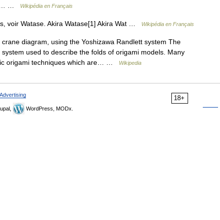
), 陽… …
Wikipédia en Français
s, voir Watase. Akira Watase[1] Akira Wat …
Wikipédia en Français
crane diagram, using the Yoshizawa Randlett system The
system used to describe the folds of origami models. Many
basic origami techniques which are… …
Wikipedia
Advertising
18+
upal,
WordPress, MODx.