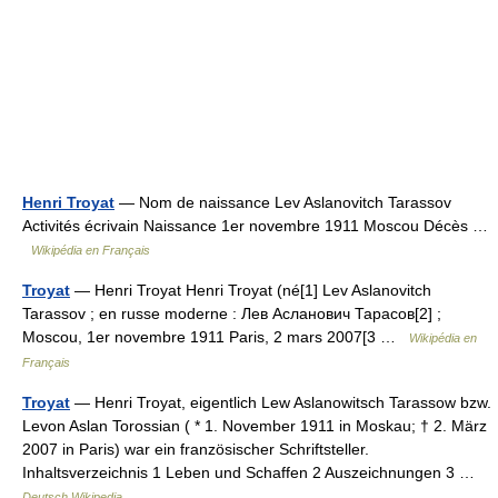
Henri Troyat
— Nom de naissance Lev Aslanovitch Tarassov
Activités écrivain Naissance 1er novembre 1911 Moscou Décès …
Wikipédia en Français
Troyat
— Henri Troyat Henri Troyat (né[1] Lev Aslanovitch
Tarassov ; en russe moderne : Лев Асланович Тарасов[2] ;
Moscou, 1er novembre 1911 Paris, 2 mars 2007[3 …
Wikipédia en
Français
Troyat
— Henri Troyat, eigentlich Lew Aslanowitsch Tarassow bzw.
Levon Aslan Torossian ( * 1. November 1911 in Moskau; † 2. März
2007 in Paris) war ein französischer Schriftsteller.
Inhaltsverzeichnis 1 Leben und Schaffen 2 Auszeichnungen 3 …
Deutsch Wikipedia