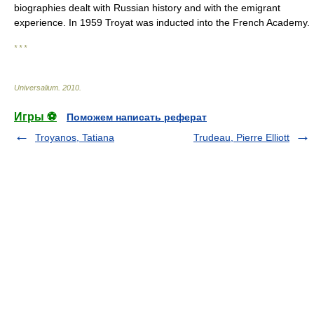
biographies dealt with Russian history and with the emigrant
experience. In 1959 Troyat was inducted into the French Academy.
* * *
Universalium
.
2010
.
Игры ⚽
Поможем написать реферат
Troyanos, Tatiana
Trudeau, Pierre Elliott