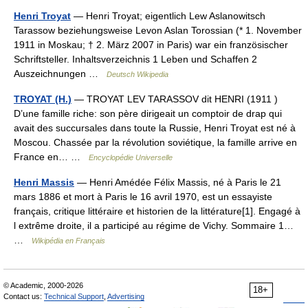
Henri Troyat
— Henri Troyat; eigentlich Lew Aslanowitsch
Tarassow beziehungsweise Levon Aslan Torossian (* 1. November
1911 in Moskau; † 2. März 2007 in Paris) war ein französischer
Schriftsteller. Inhaltsverzeichnis 1 Leben und Schaffen 2
Auszeichnungen …
Deutsch Wikipedia
TROYAT (H.)
— TROYAT LEV TARASSOV dit HENRI (1911 )
D’une famille riche: son père dirigeait un comptoir de drap qui
avait des succursales dans toute la Russie, Henri Troyat est né à
Moscou. Chassée par la révolution soviétique, la famille arrive en
France en… …
Encyclopédie Universelle
Henri Massis
— Henri Amédée Félix Massis, né à Paris le 21
mars 1886 et mort à Paris le 16 avril 1970, est un essayiste
français, critique littéraire et historien de la littérature[1]. Engagé à
l extrême droite, il a participé au régime de Vichy. Sommaire 1…
…
Wikipédia en Français
© Academic, 2000-2026
18+
Contact us:
Technical Support
,
Advertising