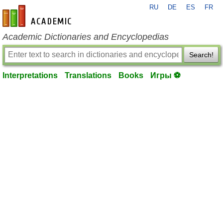
RU
DE
ES
FR
en-academic.com
Academic Dictionaries and Encyclopedias
Search!
Interpretations
Translations
Books
Игры ⚽