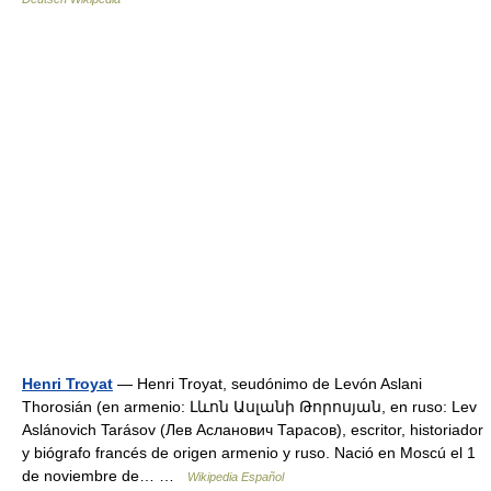
Henri Troyat
— Henri Troyat, seudónimo de Levón Aslani
Thorosián (en armenio: Լևոն Ասլանի Թորոսյան, en ruso: Lev
Aslánovich Tarásov (Лев Асланович Тарасов), escritor, historiador
y biógrafo francés de origen armenio y ruso. Nació en Moscú el 1
de noviembre de… …
Wikipedia Español