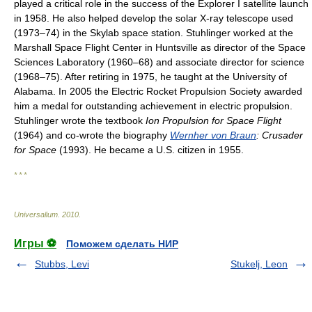
played a critical role in the success of the Explorer I satellite launch
in 1958. He also helped develop the solar X-ray telescope used
(1973–74) in the Skylab space station. Stuhlinger worked at the
Marshall Space Flight Center in Huntsville as director of the Space
Sciences Laboratory (1960–68) and associate director for science
(1968–75). After retiring in 1975, he taught at the University of
Alabama. In 2005 the Electric Rocket Propulsion Society awarded
him a medal for outstanding achievement in electric propulsion.
Stuhlinger wrote the textbook
Ion Propulsion for Space Flight
(1964) and co-wrote the biography
Wernher von Braun
: Crusader
for Space
(1993). He became a U.S. citizen in 1955.
* * *
Universalium
.
2010
.
Игры ⚽
Поможем сделать НИР
Stubbs, Levi
Stukelj, Leon