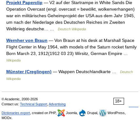
Projekt Paperclip
— V2 auf der Startrampe in White Sands Die
Operation Overcast (engl. overcast = bewölkt, wolkenverhangen)
war ein militärisches Geheimprojekt der USA aus dem Jahr 1945,
um nach der Niederlage des Deutschen Reiches im Zweiten
Weltkrieg deutsche… …
Deutsch Wikipedia
Wernher von Braun
— Von Braun at his desk at Marshall Space
Flight Center in May 1964, with models of the Saturn rocket family
Born March 23, 1912(1912 03 23) Wirsitz, German Empire …
Wikipedia
Münster (Creglingen)
— Wappen Deutschlandkarte …
Deutsch
Wikipedia
© Academic, 2000-2026
18+
Contact us:
Technical Support
,
Advertising
Dictionaries export
, created on PHP,
Joomla,
Drupal,
WordPress,
MODx.