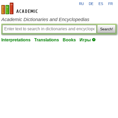
RU
DE
ES
FR
en-academic.com
Academic Dictionaries and Encyclopedias
Search!
Interpretations
Translations
Books
Игры ⚽