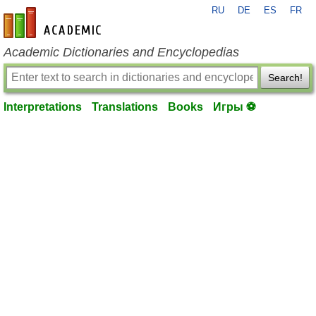
RU
DE
ES
FR
en-academic.com
Academic Dictionaries and Encyclopedias
Search!
Interpretations
Translations
Books
Игры ⚽