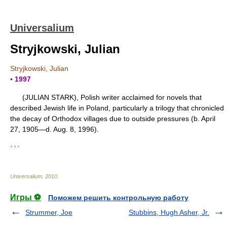
Universalium
Stryjkowski, Julian
Stryjkowski, Julian
▪ 1997
(JULIAN STARK), Polish writer acclaimed for novels that
described Jewish life in Poland, particularly a trilogy that chronicled
the decay of Orthodox villages due to outside pressures (b. April
27, 1905—d. Aug. 8, 1996).
* * *
Universalium
.
2010
.
Игры ⚽
Поможем решить контрольную работу
Strummer, Joe
Stubbins, Hugh Asher, Jr.