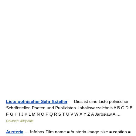
Liste polnischer Schriftsteller
— Dies ist eine Liste polnischer
Schriftsteller, Poeten und Publizisten. Inhaltsverzeichnis A B C D E
F G H I J K L M N O P Q R S T U V W X Y Z A Jarosław A …
Deutsch Wikipedia
Austeria
— Infobox Film name = Austeria image size = caption =