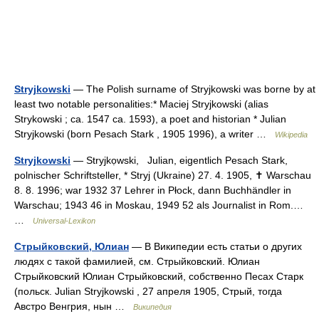
Stryjkowski
— The Polish surname of Stryjkowski was borne by at
least two notable personalities:* Maciej Stryjkowski (alias
Strykowski ; ca. 1547 ca. 1593), a poet and historian * Julian
Stryjkowski (born Pesach Stark , 1905 1996), a writer …
Wikipedia
Stryjkowski
— Stryjkọwski, Julian, eigentlich Pesach Stark,
polnischer Schriftsteller, * Stryj (Ukraine) 27. 4. 1905, ✝ Warschau
8. 8. 1996; war 1932 37 Lehrer in Płock, dann Buchhändler in
Warschau; 1943 46 in Moskau, 1949 52 als Journalist in Rom.…
…
Universal-Lexikon
Стрыйковский, Юлиан
— В Википедии есть статьи о других
людях с такой фамилией, см. Стрыйковский. Юлиан
Стрыйковский Юлиан Стрыйковский, собственно Песах Старк
(польск. Julian Stryjkowski , 27 апреля 1905, Стрый, тогда
Австро Венгрия, нын …
Википедия