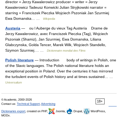
director = Jerzy Kawalerowicz producer = writer = Jerzy
Kawalerowicz Tadeusz Konwicki Julian Stryjkowski narrator =
starring = Franciszek Pieczka Wojciech Pszoniak Jan Szurmiej
Ewa Domanska… …
Wikipedia
Austeria
— ou l Auberge du vieux Tag Austeria Drame de
Jerzy Kawalerowicz, avec Franciszek Pieczka (Tag), Wojciech
Pszoniak (Shamiz), Jan Szurmiej, Ewa Domanska, Liliana
Glabczynska, Golda Tencer, Marek Wilk, Wojciech Standello,
Szymon Szurmiej.… …
Dictionnaire mondial des Films
Polish literature
— Introduction body of writings in Polish, one
of the Slavic languages. The Polish national literature holds an
exceptional position in Poland. Over the centuries it has mirrored
the turbulent events of Polish history and at times sustained… …
Universalium
© Academic, 2000-2026
18+
Contact us:
Technical Support
,
Advertising
Dictionaries export
, created on PHP,
Joomla,
Drupal,
WordPress,
MODx.