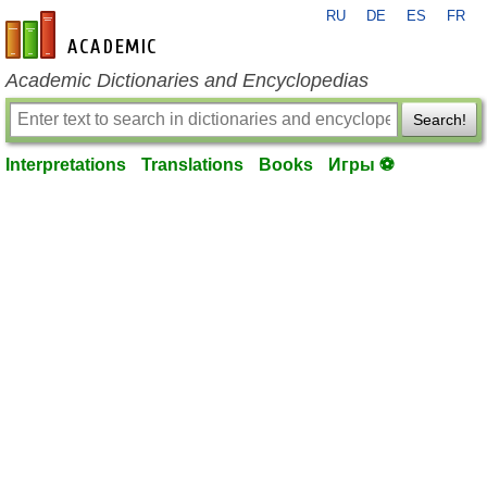
RU
DE
ES
FR
en-academic.com
Academic Dictionaries and Encyclopedias
Search!
Interpretations
Translations
Books
Игры ⚽