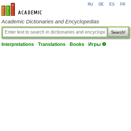
RU
DE
ES
FR
en-academic.com
Academic Dictionaries and Encyclopedias
Search!
Interpretations
Translations
Books
Игры ⚽