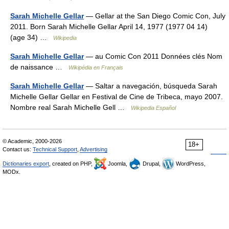
Sarah Michelle Gellar
— Gellar at the San Diego Comic Con, July
2011. Born Sarah Michelle Gellar April 14, 1977 (1977 04 14)
(age 34) …
Wikipedia
Sarah Michelle Gellar
— au Comic Con 2011 Données clés Nom
de naissance …
Wikipédia en Français
Sarah Michelle Gellar
— Saltar a navegación, búsqueda Sarah
Michelle Gellar Gellar en Festival de Cine de Tribeca, mayo 2007.
Nombre real Sarah Michelle Gell …
Wikipedia Español
© Academic, 2000-2026
18+
Contact us:
Technical Support
,
Advertising
Dictionaries export
, created on PHP,
Joomla,
Drupal,
WordPress,
MODx.