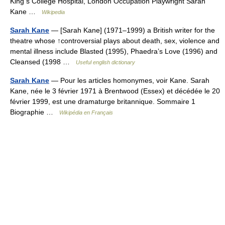
King s College Hospital, London Occupation Playwright Sarah
Kane …
Wikipedia
Sarah Kane
— [Sarah Kane] (1971–1999) a British writer for the
theatre whose ↑controversial plays about death, sex, violence and
mental illness include Blasted (1995), Phaedra’s Love (1996) and
Cleansed (1998 …
Useful english dictionary
Sarah Kane
— Pour les articles homonymes, voir Kane. Sarah
Kane, née le 3 février 1971 à Brentwood (Essex) et décédée le 20
février 1999, est une dramaturge britannique. Sommaire 1
Biographie …
Wikipédia en Français