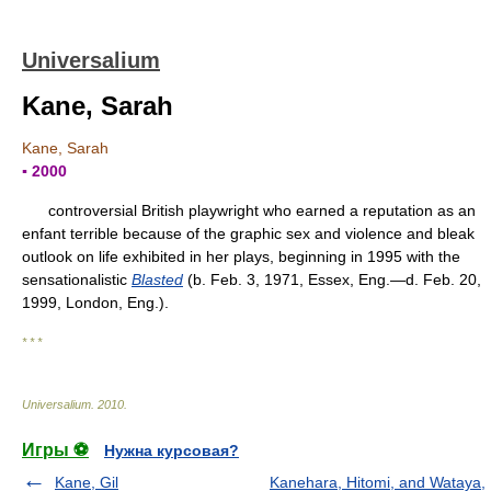
Universalium
Kane, Sarah
Kane, Sarah
▪ 2000
controversial British playwright who earned a reputation as an
enfant terrible because of the graphic sex and violence and bleak
outlook on life exhibited in her plays, beginning in 1995 with the
sensationalistic
Blasted
(b. Feb. 3, 1971, Essex, Eng.—d. Feb. 20,
1999, London, Eng.).
* * *
Universalium
.
2010
.
Игры ⚽
Нужна курсовая?
Kane, Gil
Kanehara, Hitomi, and Wataya,