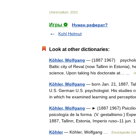
Universalium
.
2010
.
Игры ⚽
Нужен реферат?
Kohl,Helmut
Look at other dictionaries:
Köhler, Wolfgang
— (1887 1967) psychologis
Baltic city of Reval (now Tallinn in Estonia), 
science. Upon taking his doctorate at… …
H
Köhler, Wolfgang
— born Jan. 21, 1887, Tall
U.S. German U.S. psychologist. His studies o
in which he examined learning and percep
Köhler, Wolfgang
— ► (1887 1967) Psicólog
psicología de la forma. (V. gestaltismo.) Exp
1887, Tallinn, Estonia, Imperio ruso–11 ju
Köhler
— Köhler, Wolfgang …
Enciclopedia Uni