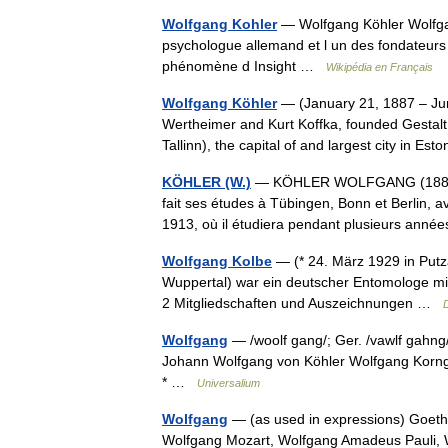
Wolfgang Kohler
— Wolfgang Köhler Wolfgang
psychologue allemand et l un des fondateurs
phénomène d Insight …
Wikipédia en Français
Wolfgang Köhler
— (January 21, 1887 – Ju
Wertheimer and Kurt Koffka, founded Gestalt t
Tallinn), the capital of and largest city in 
KÖHLER (W.)
— KÖHLER WOLFGANG (1887 196
fait ses études à Tübingen, Bonn et Berlin, av
1913, où il étudiera pendant plusieurs an
Wolfgang Kolbe
— (* 24. März 1929 in Putz
Wuppertal) war ein deutscher Entomologe mit
2 Mitgliedschaften und Auszeichnungen …
Wolfgang
— /woolf gang/; Ger. /vawlf gahng/
Johann Wolfgang von Köhler Wolfgang Korng
* …
Universalium
Wolfgang
— (as used in expressions) Goeth
Wolfgang Mozart, Wolfgang Amadeus Pauli