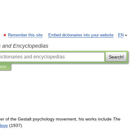
Remember this site
Embed dictionaries into your website
EN
s and Encyclopedias
Search!
ions
er
of
the
Gestalt
psychology
movement
,
his
works
include
The
logy
(
1937
).