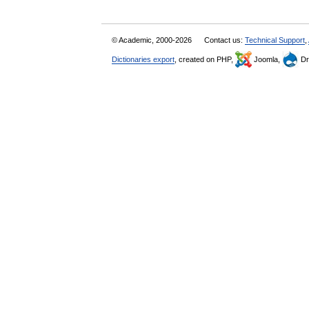
© Academic, 2000-2026
Contact us:
Technical Support
,
Dictionaries export
, created on PHP,
Joomla,
Dr