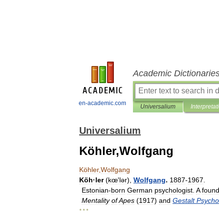
Academic Dictionarie
en-academic.com
Universalium
Interpretat
Universalium
Köhler,Wolfgang
Köhler
,
Wolfgang
Köh
·
ler
(
kœʹlər
),
Wolfgang
.
1887
-
1967
.
Estonian
-
born
German
psychologist
.
A
found
Mentality
of
Apes
(
1917
)
and
Gestalt
Psycho
* * *