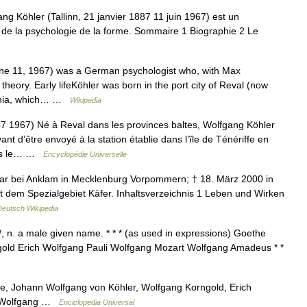
 Köhler (Tallinn, 21 janvier 1887 11 juin 1967) est un
 de la psychologie de la forme. Sommaire 1 Biographie 2 Le
ne 11, 1967) was a German psychologist who, with Max
heory. Early lifeKöhler was born in the port city of Reval (now
Estonia, which… …
Wikipedia
7) Né à Reval dans les provinces baltes, Wolfgang Köhler
ant d’être envoyé à la station établie dans l’île de Ténériffe en
nées le… …
Encyclopédie Universelle
ar bei Anklam in Mecklenburg Vorpommern; † 18. März 2000 in
 dem Spezialgebiet Käfer. Inhaltsverzeichnis 1 Leben und Wirken
Deutsch Wikipedia
, n. a male given name. * * * (as used in expressions) Goethe
old Erich Wolfgang Pauli Wolfgang Mozart Wolfgang Amadeus * *
e, Johann Wolfgang von Köhler, Wolfgang Korngold, Erich
, Wolfgang …
Enciclopedia Universal