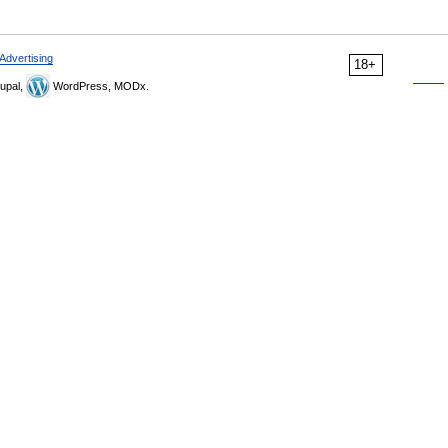
Advertising
18+
upal,
WordPress, MODx.