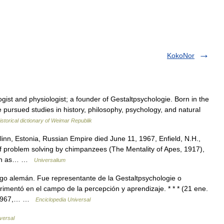
KokoNor
t and physiologist; a founder of Gestaltpsychologie. Born in the
he pursued studies in history, philosophy, psychology, and natural
istorical dictionary of Weimar Republik
inn, Estonia, Russian Empire died June 11, 1967, Enfield, N.H.,
f problem solving by chimpanzees (The Mentality of Apes, 1917),
tion as… …
Universalium
o alemán. Fue representante de la Gestaltpsychologie o
erimentó en el campo de la percepción y aprendizaje. * * * (21 ene.
n. 1967,… …
Enciclopedia Universal
versal