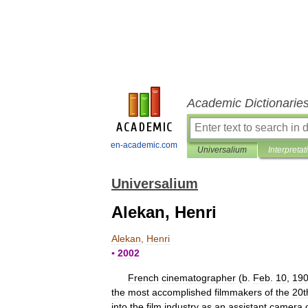
Academic Dictionarie
en-academic.com
Universalium
Interpretat
Universalium
Alekan, Henri
Alekan
,
Henri
▪
2002
French
cinematographer
(
b
.
Feb
.
10
,
19
the
most
accomplished
filmmakers
of
the
20t
into
the
film
industry
as
an
assistant
camera