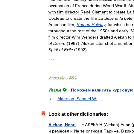
occupation
of
France
during
World
War
II
.
Aft
with
film
director
René
Clément
to
create
La
Cocteau
to
create
the
film
La
Belle
et
la
bête
American
film
,
Roman
Holiday
,
for
which
he
r
throughout
the
rest
of
the
1950s
and
early
'
6
film
director
Wim
Wenders
drafted
Alekan
to
of
Desire
(
1987
).
Alekan
later
shot
a
number
Spirit
of
Exile
(
1992
).
* * *
Universalium
.
2010
.
Игры ⚽
Поможем написать курсовую
Alderson, Samuel W.
Look at other dictionaries:
Alekan, Henri
— • АЛЕКА Н (Alekan) Анри (
и ремёсел и Ин те оптики в Париже. В кино 