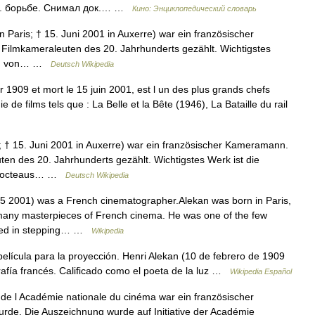
ш. борьбе. Снимал док.… …
Кино: Энциклопедический словарь
 Paris; † 15. Juni 2001 in Auxerre) war ein französischer
ilmkameraleuten des 20. Jahrhunderts gezählt. Wichtigstes
tung von… …
Deutsch Wikipedia
r 1909 et mort le 15 juin 2001, est l un des plus grands chefs
e de films tels que : La Belle et la Bête (1946), La Bataille du rail
; † 15. Juni 2001 in Auxerre) war ein französischer Kameramann.
en des 20. Jahrhunderts gezählt. Wichtigstes Werk ist die
an Cocteaus… …
Deutsch Wikipedia
 2001) was a French cinematographer.Alekan was born in Paris,
many masterpieces of French cinema. He was one of the few
eded in stepping… …
Wikipedia
 película para la proyección. Henri Alekan (10 de febrero de 1909
grafía francés. Calificado como el poeta de la luz …
Wikipedia Español
de l Académie nationale du cinéma war ein französischer
urde. Die Auszeichnung wurde auf Initiative der Académie