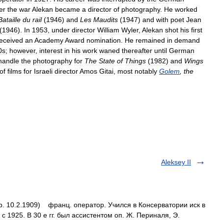
er
the
war
Alekan
became
a
director
of
photography
.
He
worked
Bataille
du
rail
(
1946
)
and
Les
Maudits
(
1947
)
and
with
poet
Jean
(
1946
).
In
1953
,
under
director
William
Wyler
,
Alekan
shot
his
first
eceived
an
Academy
Award
nomination
.
He
remained
in
demand
0s
;
however
,
interest
in
his
work
waned
thereafter
until
German
handle
the
photography
for
The
State
of
Things
(
1982
)
and
Wings
of
films
for
Israeli
director
Amos
Gitai
,
most
notably
Golem
,
the
Aleksey II
р. 10.2.1909) франц. оператор. Учился в Консерватории иск в
с 1925. В 30 е гг. был ассистентом оп. Ж. Периналя, Э.