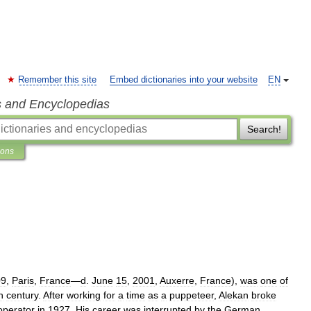
Remember this site
Embed dictionaries into your website
EN
s and Encyclopedias
Search!
ions
09
,
Paris
,
France
—
d
.
June
15
,
2001
,
Auxerre
,
France
),
was
one
of
h
century
.
After
working
for
a
time
as
a
puppeteer
,
Alekan
broke
operator
in
1927
.
His
career
was
interrupted
by
the
German