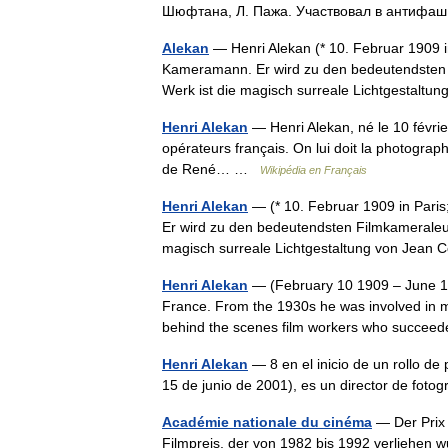
Шюфтана, Л. Пажа. Участвовал в антифа
Alekan
— Henri Alekan (* 10. Februar 1909 in
Kameramann. Er wird zu den bedeutendsten F
Werk ist die magisch surreale Lichtgestal
Henri Alekan
— Henri Alekan, né le 10 févrie
opérateurs français. On lui doit la photographi
de René… …
Wikipédia en Français
Henri Alekan
— (* 10. Februar 1909 in Paris
Er wird zu den bedeutendsten Filmkameraleut
magisch surreale Lichtgestaltung von Je
Henri Alekan
— (February 10 1909 – June 15
France. From the 1930s he was involved in 
behind the scenes film workers who succe
Henri Alekan
— 8 en el inicio de un rollo de
15 de junio de 2001), es un director de foto
Académie nationale du cinéma
— Der Prix 
Filmpreis, der von 1982 bis 1992 verliehen w