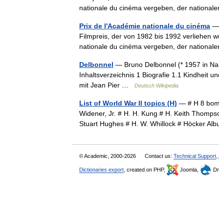
nationale du cinéma vergeben, der national
Prix de l'Académie nationale du cinéma
— 
Filmpreis, der von 1982 bis 1992 verliehen w
nationale du cinéma vergeben, der national
Delbonnel
— Bruno Delbonnel (* 1957 in Nan
Inhaltsverzeichnis 1 Biografie 1.1 Kindheit
mit Jean Pier …
Deutsch Wikipedia
List of World War II topics (H)
— # H 8 bomb
Widener, Jr. # H. H. Kung # H. Keith Thomps
Stuart Hughes # H. W. Whillock # Höcker A
© Academic, 2000-2026
Contact us:
Technical Support
,
Dictionaries export
, created on PHP,
Joomla,
Dr