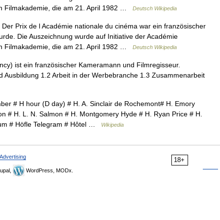
en Filmakademie, die am 21. April 1982 …
Deutsch Wikipedia
Der Prix de l Académie nationale du cinéma war ein französischer
urde. Die Auszeichnung wurde auf Initiative der Académie
en Filmakademie, die am 21. April 1982 …
Deutsch Wikipedia
cy) ist ein französischer Kameramann und Filmregisseur.
 und Ausbildung 1.2 Arbeit in der Werbebranche 1.3 Zusammenarbeit
er # H hour (D day) # H. A. Sinclair de Rochemont# H. Emory
on # H. L. N. Salmon # H. Montgomery Hyde # H. Ryan Price # H.
lbum # Höfle Telegram # Hôtel …
Wikipedia
Advertising
18+
upal,
WordPress, MODx.